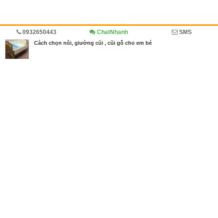
0932650443
ChatNhanh
SMS
Trang chủ
Diễn đàn
Cẩm nang mua bán
Cách chọn nôi, giường cũi , cũi gỗ cho em bé
MBN share
>> Quảng cáo miễn phí
Cách chọn nôi, giường cũi , cũi gỗ cho em bé
| Diễn đàn, Cẩm nang
mua bán
Từ khóa tìm kiếm
cũi
,
cũi 2 tầng
,
cũi gỗ
,
gà
,
ga nệm
,
giường cũi
,
nệm bông ép
,
nệm cho bé
,
quậy
,
quây cũi
Bài viết liên quan Cách chọn nôi, giường cũi , cũi gỗ
cho em bé
Tin cùng người đăng
11/07/2019
Chọn phụ kiện cũi - quây cũi của bé một cách tiết k
iệm và hiệu quả nhất
1202