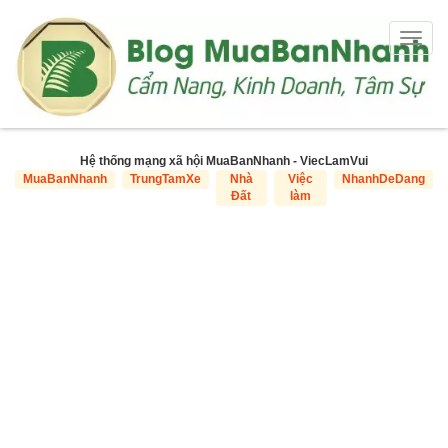
Togg
navig
Hệ thống mạng xã hội MuaBanNhanh - ViecLamVui
MuaBanNhanh
TrungTamXe
Nhà
Việc
NhanhDeDang
Đất
làm