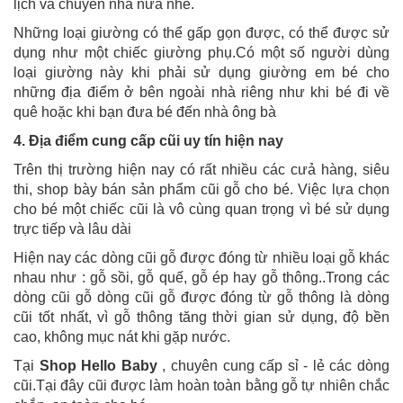
lịch và chuyển nhà nữa nhé.
Những loại giường có thể gấp gọn được, có thể được sử
dụng như một chiếc giường phụ.Có một số người dùng
loại giường này khi phải sử dụng giường em bé cho
những địa điểm ở bên ngoài nhà riêng như khi bé đi về
quê hoặc khi bạn đưa bé đến nhà ông bà
4. Địa điểm cung cấp cũi uy tín hiện nay
Trên thị trường hiện nay có rất nhiều các cưả hàng, siêu
thi, shop bày bán sản phẩm cũi gỗ cho bé. Việc lựa chọn
cho bé một chiếc cũi là vô cùng quan trọng vì bé sử dụng
trực tiếp và lâu dài
Hiện nay các dòng cũi gỗ được đóng từ nhiều loại gỗ khác
nhau như : gỗ sồi, gỗ quế, gỗ ép hay gỗ thông..Trong các
dòng cũi gỗ dòng cũi gỗ được đóng từ gỗ thông là dòng
cũi tốt nhất, vì gỗ thông tăng thời gian sử dụng, độ bền
cao, không mục nát khi gặp nước.
Tại
Shop Hello Baby
, chuyên cung cấp sỉ - lẻ các dòng
cũi.Tại đây cũi được làm hoàn toàn bằng gỗ tự nhiên chắc