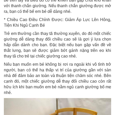
bé trên tay và điều đó có thể khiến bạn gặp chút khó khăn
với thanh chắn giường. Nếu thanh chắn giường được mở
ra, bạn có thể bế em bé dễ dàng nhé.
* Chiều Cao Điều Chỉnh Được: Giảm Áp Lực Lên Hông,
Tiện Khi Ngủ Cạnh Bé
Trẻ em thường cần thay tã thường xuyên, do đó một chiếc
giường dễ dàng thay đổi chiều cao sẽ là gợi ý lựa chọn
hấp dẫn dành cho bạn. Đặc biệt nếu bạn gặp vấn đề về
thắt lưng, bạn sẽ được giảm bớt gánh nặng trên eo khi
thay tã cho trẻ tại chiếc giường cao nhé.
Nếu bạn muốn em bé không bị rơi ra ngoài khi vô tình trở
người, bạn có thể hạ thấp vị trí của giường gần với sàn
nhà để đảm bảo an toàn và thuận tiện chăm sóc nhé. Bên
cạnh đó, một chiếc giường dễ thay đổi chiều cao còn rất
hữu ích khi bạn muốn em bé nằm ngủ cạnh giường bố mẹ
nhé.