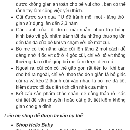
được không gian an toàn cho bé vui chơi, bạn có thể
rảnh tay làm công việc yêu thích.
Cũi được sơn qua PU để tránh mối mọt - tăng thời
gian sử dụng lên đến 2,3 năm
Các cạnh của cũi được mài nhẵn, phun lớp bóng
kính bảo vệ gỗ, nhằm tránh tối đa những thương tổn
đến làn da của bé khi va chạm với bề mặt cũi.
Bố mẹ có thể nâng giác cũi lên tầng 2 một cách dễ
dàng nhờ 4 ốc vít đỡ ở 4 góc cũi, chỉ với tô vít thông
thường đã có thể giúp bố mẹ làm được điều đó
Ngoài ra, cũi còn có thể gấp gọn rất tiện lợi khi bạn
cho bé ra ngoài, chỉ với thao tác đơn giản là bỏ giác
cũi ra và kéo 2 thành cũi vào nhau là bố mẹ đã tiết
kiệm được tối đa diện tích căn nhà của mình
Kết cấu sản phẩm chắc chắn, dễ dàng tháo rời các
chi tiết để vận chuyển hoặc cất giữ, tiết kiệm không
gian cho gia đình
Liên hệ shop để được tư vấn cụ thể:
Shop Hello Baby