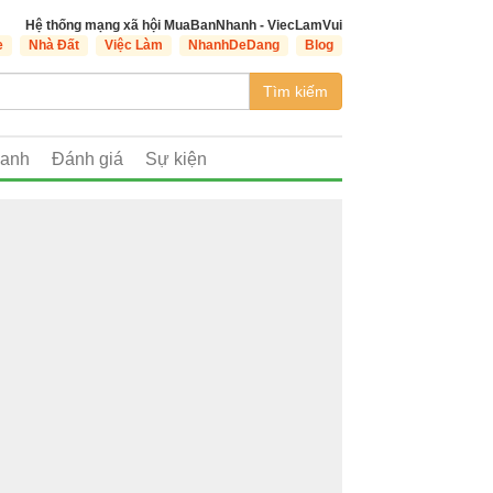
Hệ thống mạng xã hội MuaBanNhanh - ViecLamVui
e
Nhà Đất
Việc Làm
NhanhDeDang
Blog
Tìm kiếm
oanh
Đánh giá
Sự kiện