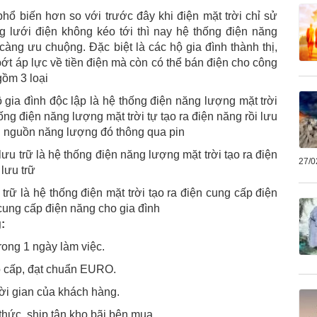
hổ biến hơn so với trước đây khi điện mặt trời chỉ sử
 lưới điện không kéo tới thì nay hệ thống điện năng
àng ưu chuộng. Đặc biệt là các hộ gia đình thành thị,
bớt áp lực về tiền điện mà còn có thể bán điện cho công
gồm 3 loại
 gia đình độc lập là hệ thống điện năng lượng mặt trời
ng điện năng lượng mặt trời tự tạo ra điện năng rồi lưu
g nguồn năng lượng đó thông qua pin
ưu trữ là hệ thống điện năng lượng mặt trời tạo ra điện
27/0
lưu trữ
trữ là hệ thống điện mặt trời tạo ra điện cung cấp điện
cung cấp điện năng cho gia đình
:
rong 1 ngày làm việc.
ao cấp, đạt chuẩn EURO.
ời gian của khách hàng.
thức, ship tận kho bãi bên mua.