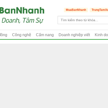
MuaBanNhanh
TrungTamX
đồng
Công nghệ
Cẩm nang
Doanh nghiệp viết
Kinh d