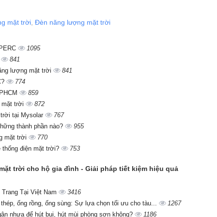
g mặt trời
,
Đèn năng lượng mặt trời
i PERC
1095
?
841
năng lượng mặt trời
841
RC?
774
i TPHCM
859
 mặt trời
872
 trời tại Mysolar
767
những thành phần nào?
955
g mặt trời
770
 thống điện mặt trời?
753
ặt trời cho hộ gia đình - Giải pháp tiết kiệm hiệu quả
 Trang Tại Việt Nam
3416
 thép, ống rồng, ống sùng: Sự lựa chọn tối ưu cho tàu...
1267
gân nhựa để hút bụi, hút mùi phòng sơn không?
1186