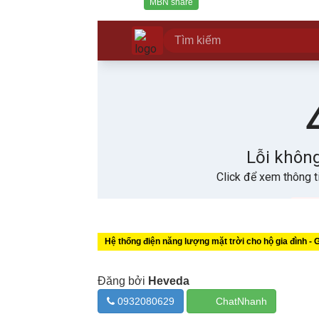
MBN share
Hệ thống điện năng lượng mặt trời cho hộ gia đình - G
Đăng bởi
Heveda
0932080629
ChatNhanh