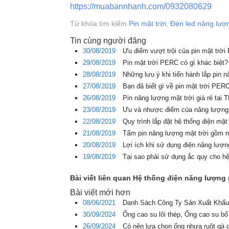
https://muabannhanh.com/0932080629
Từ khóa tìm kiếm
Pin mặt trời
,
Đèn led năng lượn
Tin cùng người đăng
30/08/2019
Ưu điểm vượt trội của pin mặt trờ
29/08/2019
Pin mặt trời PERC có gì khác biệt
28/08/2019
Những lưu ý khi tiến hành lắp pin 
27/08/2019
Bạn đã biết gì về pin mặt trời PE
26/08/2019
Pin năng lượng mặt trời giá rẻ tạ
23/08/2019
Ưu và nhược điểm của năng lượng
22/08/2019
Quy trình lắp đặt hệ thống điện mặt
21/08/2019
Tấm pin năng lượng mặt trời gồm 
20/08/2019
Lợi ích khi sử dụng điện năng lượn
19/08/2019
Tại sao phải sử dụng ắc quy cho hệ
Bài viết liên quan Hệ thống điện năng lượng m
Bài viết mới hơn
08/06/2021
Danh Sách Công Ty Sản Xuất Khẩu
30/09/2024
Ống cao su lõi thép, Ống cao su bố
26/09/2024
Có nên lựa chọn ống nhựa ruột gà 