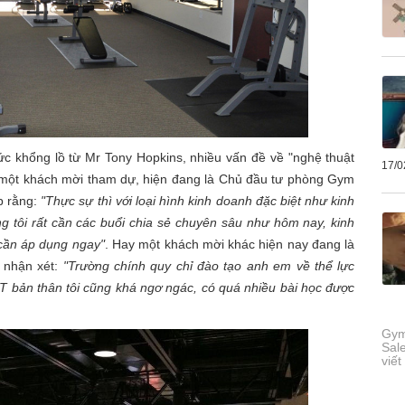
hức khổng lồ từ Mr Tony Hopkins, nhiều vấn đề về "nghệ thuật
17/0
ư một khách mời tham dự, hiện đang là Chủ đầu tư phòng Gym
p rằng:
"Thực sự thì với loại hình kinh doanh đặc biệt như kinh
g tôi rất cần các buổi chia sẻ chuyên sâu như hôm nay, kinh
 cần áp dụng ngay"
. Hay một khách mời khác hiện nay đang là
 nhận xét:
"Trường chính quy chỉ đào tạo anh em về thể lực
PT bản thân tôi cũng khá ngơ ngác, có quá nhiều bài học được
Gym
Sal
viế