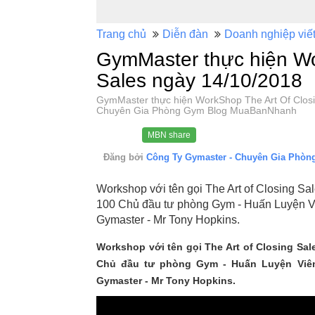
Trang chủ
Diễn đàn
Doanh nghiệp viế
GymMaster thực hiện Wo
Sales ngày 14/10/2018
GymMaster thực hiện WorkShop The Art Of Closi
Chuyên Gia Phòng Gym Blog MuaBanNhanh
MBN share
Đăng bởi
Công Ty Gymaster - Chuyên Gia Phò
Workshop với tên gọi The Art of Closing Sa
100 Chủ đầu tư phòng Gym - Huấn Luyện Vi
Gymaster - Mr Tony Hopkins.
Workshop với tên gọi The Art of Closing Sa
Chủ đầu tư phòng Gym - Huấn Luyện Viên
Gymaster - Mr Tony Hopkins.