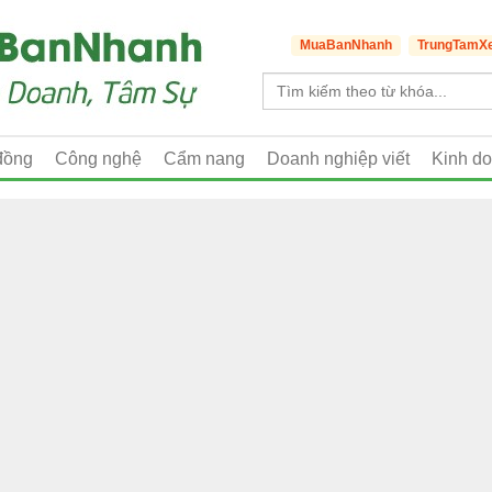
MuaBanNhanh
TrungTamX
đồng
Công nghệ
Cẩm nang
Doanh nghiệp viết
Kinh d