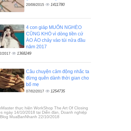
1411780
20/08/2015
4 con giáp MUỐN NGHÈO
CŨNG KHÓ vì dòng tiền cứ
ÀO ÀO chảy vào túi nửa đầu
năm 2017
1368249
2/2017
Câu chuyện cảm động nhắc ta
đừng quên dành thời gian cho
bố mẹ
1254735
07/02/2017
Master thực hiện WorkShop The Art Of Closing
es ngày 14/10/2018 tại Diễn đàn, Doanh nghiệp
t Blog MuaBanNhanh 22/10/2018