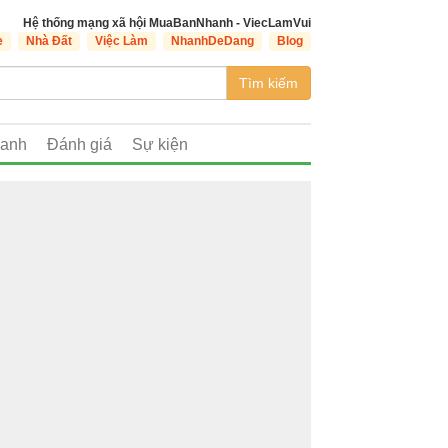
Hệ thống mạng xã hội MuaBanNhanh - ViecLamVui
e
Nhà Đất
Việc Làm
NhanhDeDang
Blog
Tìm kiếm
oanh
Đánh giá
Sự kiện