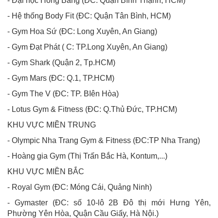
- Đại học Hồng Bàng (ĐC: Quận Bình Thạnh, HCM)
- Hệ thống Body Fit (ĐC: Quận Tân Bình, HCM)
- Gym Hoa Sứ (ĐC: Long Xuyên, An Giang)
- Gym Đạt Phát ( C: TP.Long Xuyên, An Giang)
- Gym Shark (Quận 2, Tp.HCM)
- Gym Mars (ĐC: Q.1, TP.HCM)
- Gym The V (ĐC: TP. BIên Hòa)
- Lotus Gym & Fitness (ĐC: Q.Thủ Đức, TP.HCM)
KHU VỰC MIỀN TRUNG
- Olympic Nha Trang Gym & Fitness (ĐC:TP Nha Trang)
- Hoàng gia Gym (Thị Trấn Bắc Hà, Kontum,...)
KHU VỰC MIỀN BẮC
- Royal Gym (ĐC: Móng Cái, Quảng Ninh)
- Gymaster (ĐC: số 10-lô 2B Đô thị mới Hưng Yên,
Phường Yên Hòa, Quận Cầu Giấy, Hà Nội.)