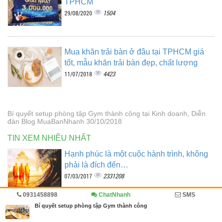
TPHCM
1504
29/08/2020
Mua khăn trải bàn ở đâu tại TPHCM giá
tốt, mẫu khăn trải bàn đẹp, chất lượng
4423
11/07/2018
Bí quyết setup phòng tập Gym thành công tại Kinh doanh, Diễn
đàn Blog MuaBanNhanh 30/10/2018
TIN XEM NHIỀU NHẤT
Hạnh phúc là một cuộc hành trình, không
phải là đích đến…
2331208
07/03/2017
0931458898
ChatNhanh
SMS
Bí quyết setup phòng tập Gym thành công
Cùng bắt nguồn từ một con sông vì sao có