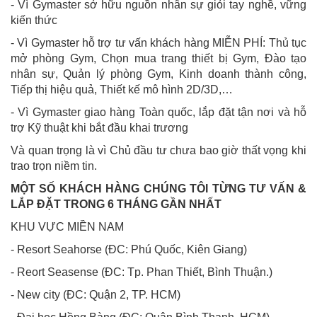
- Vì Gymaster sở hữu nguồn nhân sự giỏi tay nghề, vững
kiến thức
- Vì Gymaster hỗ trợ tư vấn khách hàng MIỄN PHÍ: Thủ tục
mở phòng Gym, Chọn mua trang thiết bị Gym, Đào tạo
nhân sự, Quản lý phòng Gym, Kinh doanh thành công,
Tiếp thị hiệu quả, Thiết kế mô hình 2D/3D,…
- Vì Gymaster giao hàng Toàn quốc, lắp đặt tận nơi và hỗ
trợ Kỹ thuật khi bắt đầu khai trương
Và quan trọng là vì Chủ đầu tư chưa bao giờ thất vọng khi
trao trọn niềm tin.
MỘT SỐ KHÁCH HÀNG CHÚNG TÔI TỪNG TƯ VẤN &
LẮP ĐẶT TRONG 6 THÁNG GẦN NHẤT
KHU VỰC MIỀN NAM
- Resort Seahorse (ĐC: Phú Quốc, Kiên Giang)
- Reort Seasense (ĐC: Tp. Phan Thiết, Bình Thuận.)
- New city (ĐC: Quận 2, TP. HCM)