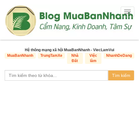
Togg
navig
Hệ thống mạng xã hội MuaBanNhanh - ViecLamVui
MuaBanNhanh
TrungTamXe
Nhà
Việc
NhanhDeDang
Đất
làm
Tìm kiếm