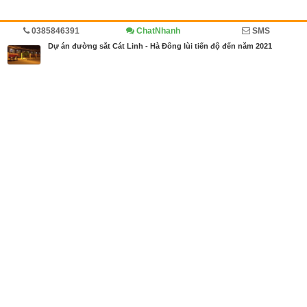
0385846391
ChatNhanh
SMS
Trang chủ
Diễn đàn
Sự kiện
Dự án đường sắt Cát Linh - Hà Đông lùi tiến độ đến năm 2021
MBN share
>> Quảng cáo miễn phí
Dự án đường sắt Cát Linh - Hà Đông lùi tiến độ đến năm 2021
| Diễn
đàn, Sự kiện
Từ khóa tìm kiếm
dự án đường sắt cát linh - hà đông
,
sơ đồ tuyến
đường sắt cát linh hà đông
,
đường sắt cát linh hà đông bao giờ h
oàn thành
Bài viết liên quan Dự án đường sắt Cát Linh - Hà
Đông lùi tiến độ đến năm 2021
Tin cùng người đăng
17/10/2018
Mẫu trần xuyên sáng nhà hàng, khách sạn đẹp
1281