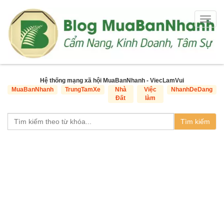
Togg
navig
Hệ thống mạng xã hội MuaBanNhanh - ViecLamVui
MuaBanNhanh
TrungTamXe
Nhà
Việc
NhanhDeDang
Đất
làm
Tìm kiếm