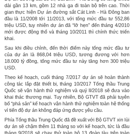
dài gần 13 km, gồm 12 nhà ga đi toàn bộ trên cao. Thời
gian thực hiện Dự án đường sắt Cát Linh - Hà Đông ban
đầu là 11/2008 tới 11/2013, với tổng mức đầu tư 552,86
triệu USD, tuy nhiên dự án đã “lỡ hẹn” đến tháng 4/2010
mới được động thổ và tháng 10/2011 thì chính thức triển
khai.
Sau khi điều chỉnh, đến thời điểm này tổng mức đầu tư
của dự án là 868,04 triệu USD, tương đương với hơn
18.000 tỷ đồng, tổng mức đầu tư này tăng hơn 300 triệu
USD.
Theo kế hoạch, cuối tháng 7/2017 dự án sẽ hoàn thành
công tác lắp đặt thiết bị, tháng 10/2017 Tổng thầu Trung
Quốc sẽ vận hành thử nghiệm và quý II/2018 sẽ đưa vào
khai thác thương mại. Tuy nhiên, Bộ GTVT đã phải tuyên
bố “phá sản” kế hoạch vận hành thử nghiệm toàn hệ thống
vì tiến độ dự án không đáp ứng được yêu cầu.
Phía Tổng thầu Trung Quốc đã đề xuất với Bộ GTVT xin lùi
dự án sẽ chậm thêm 11 tháng so với kế hoạch, tức là đầu
tháng 9/2018 sẽ chạy thử toàn bộ 13 đoàn tàu trên toàn