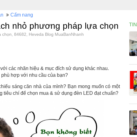
án
Cẩm nang
ách nhỏ phương pháp lựa chọn
TI
a chọn, 84682, Heveda Blog MuaBanNhanh
 với các nhãn hiệu & mục đích sử dụng khác nhau.
, phù hợp với nhu cầu của bạn?
 chiếu sáng căn nhà của mình? Bạn mong muốn có một
g tiêu chí để chọn mua & sử dụng đèn LED đạt chuẩn?