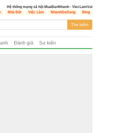
Hệ thống mạng xã hội MuaBanNhanh - ViecLamVui
e
Nhà Đất
Việc Làm
NhanhDeDang
Blog
Tìm kiếm
oanh
Đánh giá
Sự kiện