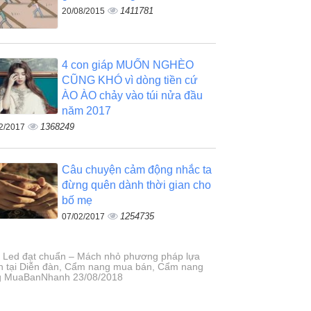
1411781
20/08/2015
4 con giáp MUỐN NGHÈO
CŨNG KHÓ vì dòng tiền cứ
ÀO ÀO chảy vào túi nửa đầu
năm 2017
1368249
2/2017
Câu chuyện cảm động nhắc ta
đừng quên dành thời gian cho
bố mẹ
1254735
07/02/2017
 Led đạt chuẩn – Mách nhỏ phương pháp lựa
n tại Diễn đàn, Cẩm nang mua bán, Cẩm nang
g MuaBanNhanh 23/08/2018