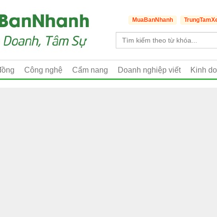
MuaBanNhanh
TrungTamX
đồng
Công nghệ
Cẩm nang
Doanh nghiệp viết
Kinh d