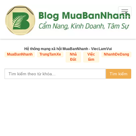
Togg
navig
Hệ thống mạng xã hội MuaBanNhanh - ViecLamVui
MuaBanNhanh
TrungTamXe
Nhà
Việc
NhanhDeDang
Đất
làm
Tìm kiếm