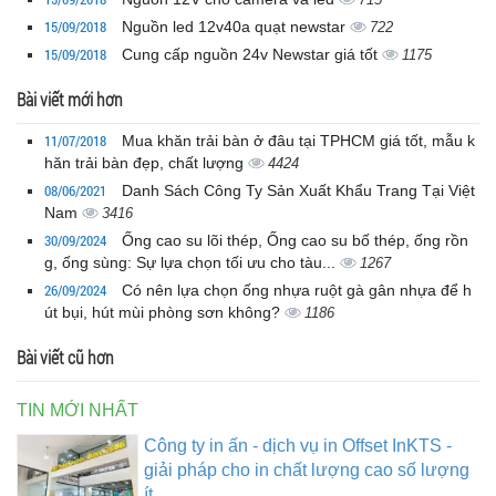
15/09/2018
Nguồn led 12v40a quạt newstar
722
15/09/2018
Cung cấp nguồn 24v Newstar giá tốt
1175
Bài viết mới hơn
11/07/2018
Mua khăn trải bàn ở đâu tại TPHCM giá tốt, mẫu k
hăn trải bàn đẹp, chất lượng
4424
08/06/2021
Danh Sách Công Ty Sản Xuất Khẩu Trang Tại Việt
Nam
3416
30/09/2024
Ống cao su lõi thép, Ống cao su bố thép, ống rồn
g, ống sùng: Sự lựa chọn tối ưu cho tàu...
1267
26/09/2024
Có nên lựa chọn ống nhựa ruột gà gân nhựa để h
út bụi, hút mùi phòng sơn không?
1186
Bài viết cũ hơn
TIN MỚI NHẤT
Công ty in ấn - dịch vụ in Offset InKTS -
giải pháp cho in chất lượng cao số lượng
ít