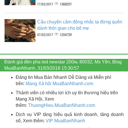
1368251
17/02/2017
Câu chuyện cảm động nhắc ta đừng quên
dành thời gian cho bố mẹ
1254735
07/02/2017
Đánh giá đèn pha led newstar 200w, 80032, Ms Yên, Blog
MuaBanNhanh, 31/03/2018 15:30:57
Đăng tin Mua Bán Nhanh Dễ Dàng và Miễn phí
trên:
Mạng Xã hội MuaBanNhanh.com
Thành viên có nhiều lợi ích uy tín thương hiệu trên
Mạng Xã Hội, Xem
thêm:
ThuongHieu.MuaBanNhanh.
com
Dịch vụ VIP tăng hiệu quả kinh doanh, tăng doanh
số, Xem thêm:
VIP MuaBanNhanh