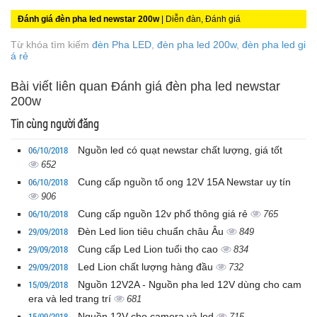
Đánh giá đèn pha led newstar 200w
| Diễn đàn, Đánh giá
Từ khóa tìm kiếm
đèn Pha LED
,
đèn pha led 200w
,
đèn pha led gi
á rẻ
Bài viết liên quan Đánh giá đèn pha led newstar
200w
Tin cùng người đăng
06/10/2018
Nguồn led có quạt newstar chất lượng, giá tốt
652
06/10/2018
Cung cấp nguồn tổ ong 12V 15A Newstar uy tín
906
06/10/2018
Cung cấp nguồn 12v phổ thông giá rẻ
765
29/09/2018
Đèn Led lion tiêu chuẩn châu Âu
849
29/09/2018
Cung cấp Led Lion tuổi thọ cao
834
29/09/2018
Led Lion chất lượng hàng đầu
732
15/09/2018
Nguồn 12V2A - Nguồn pha led 12V dùng cho cam
era và led trang trí
681
15/09/2018
Nguồn 12V cho camera và led
715