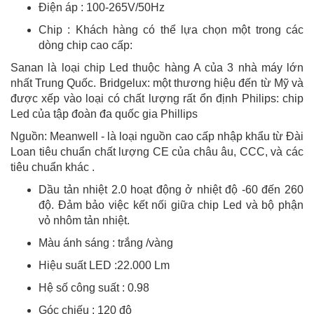
Điện áp : 100-265V/50Hz
Chip : Khách hàng có thể lựa chọn một trong các
dòng chip cao cấp:
Sanan là loại chip Led thuộc hàng A của 3 nhà máy lớn
nhất Trung Quốc. Bridgelux: một thương hiệu đến từ Mỹ và
được xếp vào loại có chất lượng rất ổn định Philips: chip
Led của tập đoàn đa quốc gia Phillips
Nguồn: Meanwell - là loại nguồn cao cấp nhập khẩu từ Đài
Loan tiêu chuẩn chất lượng CE của châu âu, CCC, và các
tiêu chuẩn khác .
Dầu tản nhiệt 2.0 hoạt động ở nhiệt độ -60 đến 260
độ. Đảm bảo việc kết nối giữa chip Led và bộ phận
vỏ nhôm tản nhiệt.
Màu ánh sáng : trắng /vàng
Hiệu suất LED :22.000 Lm
Hệ số công suất : 0.98
Góc chiếu : 120 độ