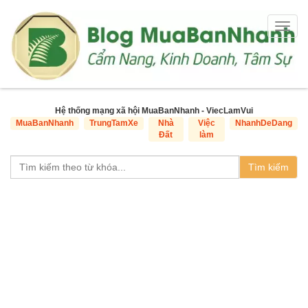
Togg
navig
Hệ thống mạng xã hội MuaBanNhanh - ViecLamVui
MuaBanNhanh
TrungTamXe
Nhà
Việc
NhanhDeDang
Đất
làm
Tìm kiếm