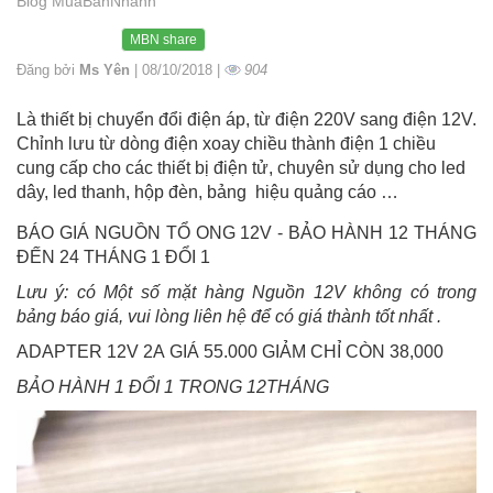
Blog MuaBanNhanh
MBN share
Đăng bởi
Ms Yên
| 08/10/2018 |
904
Là thiết bị chuyển đổi điện áp, từ điện 220V sang điện 12V.
Chỉnh lưu từ dòng điện xoay chiều thành điện 1 chiều
cung cấp cho các thiết bị điện tử, chuyên sử dụng cho led
dây, led thanh, hộp đèn, bảng hiệu quảng cáo …
BÁO GIÁ NGUỒN TỔ ONG 12V - BẢO HÀNH 12 THÁNG
ĐẾN 24 THÁNG 1 ĐỔI 1
Lưu ý: có Một số mặt hàng Nguồn 12V không có trong
bảng báo giá, vui lòng liên hệ để có giá thành tốt nhất .
ADAPTER 12V 2A GIÁ 55.000 GIẢM CHỈ CÒN 38,000
BẢO HÀNH 1 ĐỔI 1 TRONG 12THÁNG