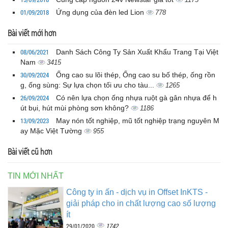
01/09/2018
Ứng dụng của đèn led Lion
778
Bài viết mới hơn
08/06/2021
Danh Sách Công Ty Sản Xuất Khẩu Trang Tại Việt
Nam
3415
30/09/2024
Ống cao su lõi thép, Ống cao su bố thép, ống rồn
g, ống sùng: Sự lựa chọn tối ưu cho tàu...
1265
26/09/2024
Có nên lựa chọn ống nhựa ruột gà gân nhựa để h
út bụi, hút mùi phòng sơn không?
1186
13/09/2023
May nón tốt nghiệp, mũ tốt nghiệp trạng nguyên M
ay Mặc Việt Tường
955
Bài viết cũ hơn
TIN MỚI NHẤT
Công ty in ấn - dịch vụ in Offset InKTS -
giải pháp cho in chất lượng cao số lượng
ít
1742
29/01/2020