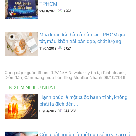
TPHCM
1504
29/08/2020
Mua khăn trải bàn ở đâu tại TPHCM giá
tốt, mẫu khăn trải bàn đẹp, chất lượng
4423
11/07/2018
Cung cấp nguồn tổ ong 12V 15A Newstar uy tín tại Kinh doanh,
Diễn đàn, Cẩm nang mua bán Blog MuaBanNhanh 08/10/2018
TIN XEM NHIỀU NHẤT
Hạnh phúc là một cuộc hành trình, không
phải là đích đến…
2331208
07/03/2017
Cùng bắt nguồn từ một con sông vì sao có