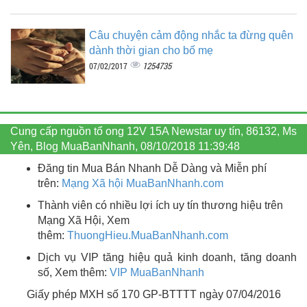
Câu chuyện cảm động nhắc ta đừng quên
dành thời gian cho bố mẹ
1254735
07/02/2017
Cung cấp nguồn tổ ong 12V 15A Newstar uy tín, 86132, Ms
Yên, Blog MuaBanNhanh, 08/10/2018 11:39:48
Đăng tin Mua Bán Nhanh Dễ Dàng và Miễn phí
trên:
Mạng Xã hội MuaBanNhanh.com
Thành viên có nhiều lợi ích uy tín thương hiệu trên
Mạng Xã Hội, Xem
thêm:
ThuongHieu.MuaBanNhanh.
com
Dịch vụ VIP tăng hiệu quả kinh doanh, tăng doanh
số, Xem thêm:
VIP MuaBanNhanh
Giấy phép MXH số 170 GP-BTTTT ngày 07/04/2016