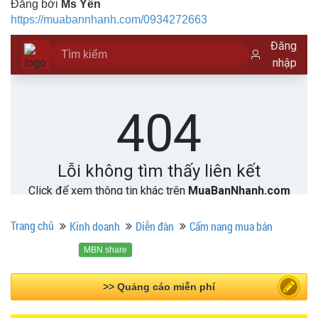
Đăng bởi
Ms Yên
https://muabannhanh.com/0934272663
Trang chủ
Kinh doanh
Diễn đàn
Cẩm nang mua bán
MBN share
>> Bài PR miễn phí