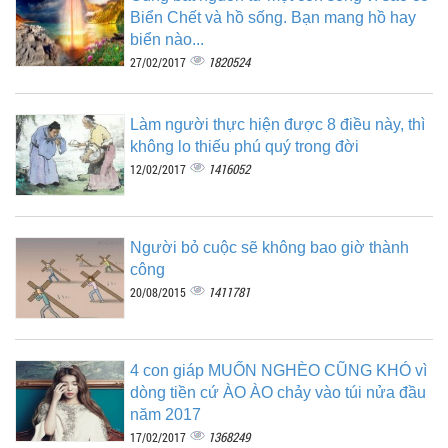
Biển Chết và hồ sống. Bạn mang hồ hay
biển nào...
1820524
27/02/2017
Làm người thực hiện được 8 điều này, thì
không lo thiếu phú quý trong đời
1416052
12/02/2017
Người bỏ cuộc sẽ không bao giờ thành
công
1411781
20/08/2015
4 con giáp MUỐN NGHÈO CŨNG KHÓ vì
dòng tiền cứ ÀO ÀO chảy vào túi nửa đầu
năm 2017
1368249
17/02/2017