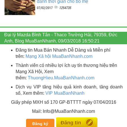
dành thời gian cho bố mẹ
1254735
07/02/2017
Đại lý Mazda Bình Tân - Thaco Trường Hải, 79359, Đức
Anh, Blog MuaBanNhanh, 09/03/2018 16:50:21
Đăng tin Mua Bán Nhanh Dễ Dàng và Miễn phí
trên:
Mạng Xã hội MuaBanNhanh.com
Thành viên có nhiều lợi ích uy tín thương hiệu trên
Mạng Xã Hội, Xem
thêm:
ThuongHieu.MuaBanNhanh.
com
Dịch vụ VIP tăng hiệu quả kinh doanh, tăng doanh
số, Xem thêm:
VIP MuaBanNhanh
Giấy phép MXH số 170 GP-BTTTT ngày 07/04/2016
Mail: Info@MuaBanNhanh.com
Đăng tin
Đăng ký