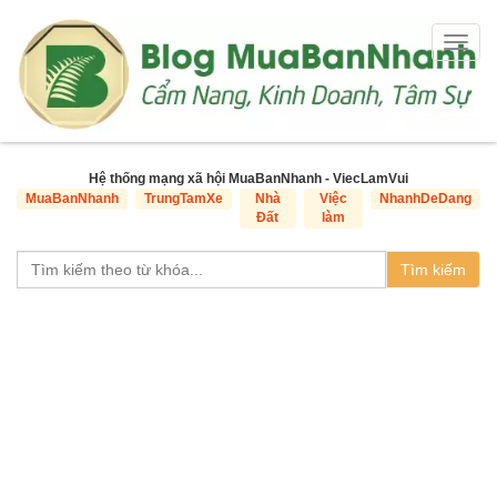
Togg
navig
Hệ thống mạng xã hội MuaBanNhanh - ViecLamVui
MuaBanNhanh
TrungTamXe
Nhà
Việc
NhanhDeDang
Đất
làm
Tìm kiếm