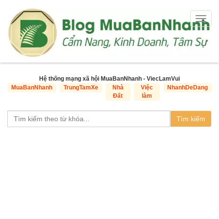
Togg
navig
Hệ thống mạng xã hội MuaBanNhanh - ViecLamVui
MuaBanNhanh
TrungTamXe
Nhà
Việc
NhanhDeDang
Đất
làm
Tìm kiếm