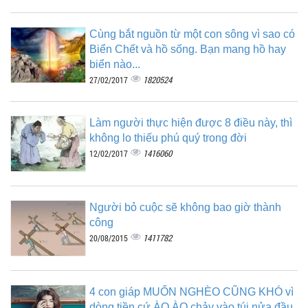
Cùng bắt nguồn từ một con sông vì sao có
Biển Chết và hồ sống. Bạn mang hồ hay
biển nào...
1820524
27/02/2017
Làm người thực hiện được 8 điều này, thì
không lo thiếu phú quý trong đời
1416060
12/02/2017
Người bỏ cuộc sẽ không bao giờ thành
công
1411782
20/08/2015
4 con giáp MUỐN NGHÈO CŨNG KHÓ vì
dòng tiền cứ ÀO ÀO chảy vào túi nửa đầu