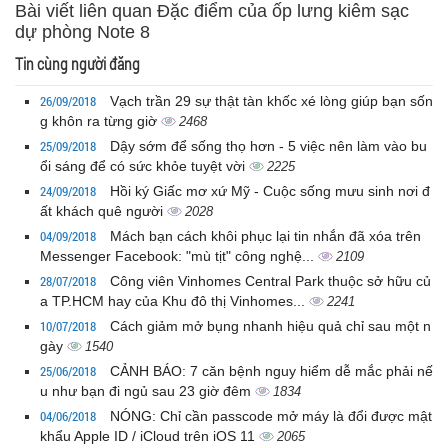
Bài viết liên quan Đặc điểm của ốp lưng kiêm sạc
dự phòng Note 8
Tin cùng người đăng
26/09/2018
Vạch trần 29 sự thật tàn khốc xé lòng giúp bạn sốn
g khôn ra từng giờ
2468
25/09/2018
Dậy sớm để sống thọ hơn - 5 việc nên làm vào bu
ổi sáng để có sức khỏe tuyệt vời
2225
24/09/2018
Hồi ký Giấc mơ xứ Mỹ - Cuộc sống mưu sinh nơi đ
ất khách quê người
2028
04/09/2018
Mách bạn cách khôi phục lại tin nhắn đã xóa trên
Messenger Facebook: "mù tịt" công nghệ...
2109
28/07/2018
Công viên Vinhomes Central Park thuộc sở hữu củ
a TP.HCM hay của Khu đô thị Vinhomes...
2241
10/07/2018
Cách giảm mở bụng nhanh hiệu quả chỉ sau một n
gày
1540
25/06/2018
CẢNH BÁO: 7 căn bệnh nguy hiểm dễ mắc phải nế
u như bạn đi ngủ sau 23 giờ đêm
1834
04/06/2018
NÓNG: Chỉ cần passcode mở máy là đổi được mật
khẩu Apple ID / iCloud trên iOS 11
2065