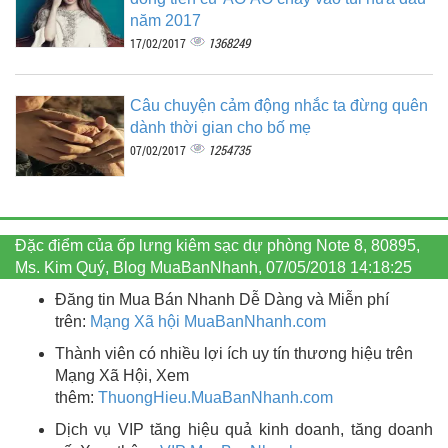
năm 2017
1368249
17/02/2017
Câu chuyện cảm động nhắc ta đừng quên
dành thời gian cho bố mẹ
1254735
07/02/2017
Đặc điểm của ốp lưng kiêm sạc dự phòng Note 8, 80895,
Ms. Kim Quý, Blog MuaBanNhanh, 07/05/2018 14:18:25
Đăng tin Mua Bán Nhanh Dễ Dàng và Miễn phí
trên:
Mạng Xã hội MuaBanNhanh.com
Thành viên có nhiều lợi ích uy tín thương hiệu trên
Mạng Xã Hội, Xem
thêm:
ThuongHieu.MuaBanNhanh.
com
Dịch vụ VIP tăng hiệu quả kinh doanh, tăng doanh