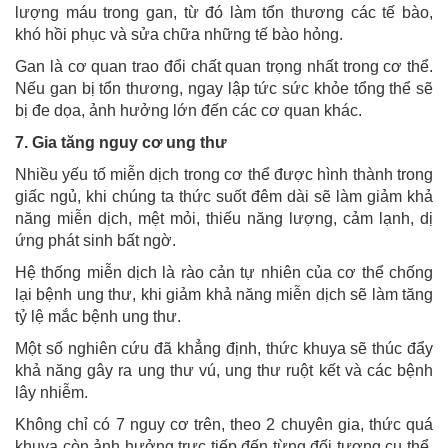
lượng máu trong gan, từ đó làm tổn thương các tế bào,
khó hồi phục và sửa chữa những tế bào hỏng.
Gan là cơ quan trao đổi chất quan trọng nhất trong cơ thể.
Nếu gan bị tổn thương, ngay lập tức sức khỏe tổng thể sẽ
bị đe dọa, ảnh hưởng lớn đến các cơ quan khác.
7. Gia tăng nguy cơ ung thư
Nhiều yếu tố miễn dịch trong cơ thể được hình thành trong
giấc ngủ, khi chúng ta thức suốt đêm dài sẽ làm giảm khả
năng miễn dịch, mệt mỏi, thiếu năng lượng, cảm lạnh, dị
ứng phát sinh bất ngờ.
Hệ thống miễn dịch là rào cản tự nhiên của cơ thể chống
lại bệnh ung thư, khi giảm khả năng miễn dịch sẽ làm tăng
tỷ lệ mắc bệnh ung thư.
Một số nghiên cứu đã khẳng định, thức khuya sẽ thúc đẩy
khả năng gây ra ung thư vú, ung thư ruột kết và các bệnh
lây nhiễm.
Không chỉ có 7 nguy cơ trên, theo 2 chuyên gia, thức quá
khuya còn ảnh hưởng trực tiếp đến từng đối tượng cụ thể.