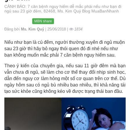
CẢNH BÁO: 7 căn bệnh nguy hiểm dễ mắc phải nếu như bạn đi
ngủ sau 23 giờ đêm, 82468, Ms. Kim Quý Blog MuaBanNhanh
MBN share
Đăng bởi
Ms. Kim Quý
| 25/06/2018 |
1834
Nếu như bạn là cú đêm, người thường xuyên đi ngủ muộn
sau 23 giờ thì hãy bỏ ngay thói quen đó đi nhé nếu như
bạn không muốn mắc phải 7 căn bệnh nguy hiểm sau.
Theo ý kiến của chuyên gia, nếu sau 11 giờ đêm mà bạn
vẫn chưa đi ngủ, sẽ làm cho cơ thể thay đổi nhịp sinh học,
dẫn đến nguy cơ làm hỏng một số cơ quan trên cơ thể. Dù
ngày hôm sau có ngủ bù nhiều bao nhiêu, thì khả năng tái
tạo sức khỏe cũng không kéo về được trạng thái ban đầu.