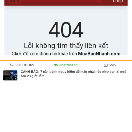
0901181365
ChatNhanh
SMS
Trang chủ
Sức khỏe
Cộng đồng
Diễn đàn
CẢNH BÁO: 7 căn bệnh nguy hiểm dễ mắc phải nếu như bạn đi ngủ
sau 23 giờ đêm
MBN share
>> Quảng cáo miễn phí
CẢNH BÁO: 7 căn bệnh nguy hiểm dễ mắc phải nếu như bạn đi ngủ
sau 23 giờ đêm
| Sức khỏe, Cộng đồng, Diễn đàn
Từ khóa tìm kiếm
ngủ sau 23h
,
tác hại của thức đêm
,
thức khuya
có tác hại gì