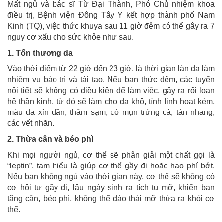
Mất ngủ và bác sĩ Từ Đại Thành, Phó Chủ nhiệm khoa
điều trị, Bệnh viện Đông Tây Y kết hợp thành phố Nam
Kinh (TQ), việc thức khuya sau 11 giờ đêm có thể gây ra 7
nguy cơ xấu cho sức khỏe như sau.
1. Tổn thương da
Vào thời điểm từ 22 giờ đến 23 giờ, là thời gian làn da làm
nhiệm vụ bảo trì và tái tạo. Nếu bạn thức đêm, các tuyến
nội tiết sẽ không có điều kiện để làm việc, gây ra rối loạn
hệ thần kinh, từ đó sẽ làm cho da khô, tính linh hoạt kém,
màu da xỉn dần, thâm sạm, có mụn trứng cá, tàn nhang,
các vết nhăn.
2. Thừa cân và béo phì
Khi mọi người ngủ, cơ thể sẽ phân giải một chất gọi là
“leptin”, tạm hiểu là giúp cơ thể gầy đi hoặc hao phí bớt.
Nếu bạn không ngủ vào thời gian này, cơ thể sẽ không có
cơ hội tự gầy đi, lâu ngày sinh ra tích tụ mỡ, khiến bạn
tăng cân, béo phì, không thể đào thải mỡ thừa ra khỏi cơ
thể.