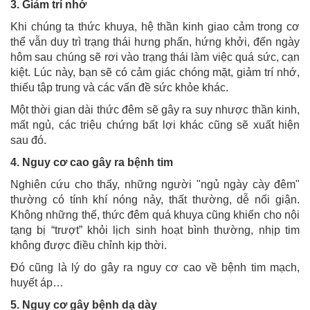
3. Giảm trí nhớ
Khi chúng ta thức khuya, hệ thần kinh giao cảm trong cơ
thể vẫn duy trì trạng thái hưng phấn, hứng khởi, đến ngày
hôm sau chúng sẽ rơi vào trạng thái làm việc quá sức, cạn
kiệt. Lúc này, bạn sẽ có cảm giác chóng mặt, giảm trí nhớ,
thiếu tập trung và các vấn đề sức khỏe khác.
Một thời gian dài thức đêm sẽ gây ra suy nhược thần kinh,
mất ngủ, các triệu chứng bất lợi khác cũng sẽ xuất hiện
sau đó.
4. Nguy cơ cao gây ra bệnh tim
Nghiên cứu cho thấy, những người "ngủ ngày cày đêm"
thường có tính khí nóng nảy, thất thường, dễ nổi giận.
Không những thế, thức đêm quá khuya cũng khiến cho nội
tạng bị “trượt” khỏi lịch sinh hoạt bình thường, nhịp tim
không được điều chỉnh kịp thời.
Đó cũng là lý do gây ra nguy cơ cao về bệnh tim mạch,
huyết áp…
5. Nguy cơ gây bệnh dạ dày