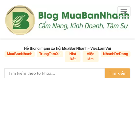
Togg
navig
Hệ thống mạng xã hội MuaBanNhanh - ViecLamVui
MuaBanNhanh
TrungTamXe
Nhà
Việc
NhanhDeDang
Đất
làm
Tìm kiếm