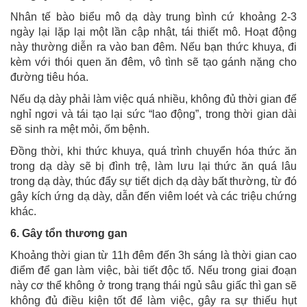
Nhân tế bào biểu mô dạ dày trung bình cứ khoảng 2-3
ngày lại lặp lại một lần cập nhật, tái thiết mô. Hoạt động
này thường diễn ra vào ban đêm. Nếu bạn thức khuya, đi
kèm với thói quen ăn đêm, vô tình sẽ tạo gánh nặng cho
đường tiêu hóa.
Nếu dạ dày phải làm việc quá nhiều, không đủ thời gian để
nghỉ ngơi và tái tạo lại sức “lao động”, trong thời gian dài
sẽ sinh ra mệt mỏi, ốm bệnh.
Đồng thời, khi thức khuya, quá trình chuyển hóa thức ăn
trong dạ dày sẽ bị đình trệ, làm lưu lại thức ăn quá lâu
trong dạ dày, thúc đẩy sự tiết dịch dạ dày bất thường, từ đó
gây kích ứng dạ dày, dẫn đến viêm loét và các triệu chứng
khác.
6. Gây tổn thương gan
Khoảng thời gian từ 11h đêm đến 3h sáng là thời gian cao
điểm để gan làm việc, bài tiết độc tố. Nếu trong giai đoạn
này cơ thể không ở trong trạng thái ngủ sâu giấc thì gan sẽ
không đủ điều kiện tốt để làm việc, gây ra sự thiếu hụt