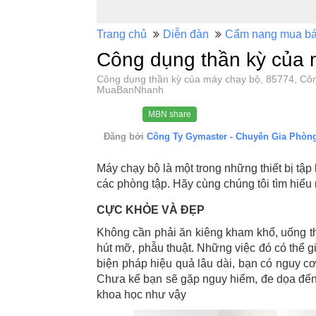
Trang chủ
Diễn đàn
Cẩm nang mua b
Công dụng thần kỳ của 
Công dụng thần kỳ của máy chạy bộ, 85774, Cô
MuaBanNhanh
MBN share
Đăng bởi
Công Ty Gymaster - Chuyên Gia Phò
Máy chạy bộ là một trong những thiết bị tập
các phòng tập. Hãy cùng chúng tôi tìm hiể
CỰC KHỎE VÀ ĐẸP
Không cần phải ăn kiêng kham khổ, uống t
hút mỡ, phẫu thuật. Những việc đó có thể 
biện pháp hiệu quả lâu dài, bạn có nguy cơ
Chưa kể bạn sẽ gặp nguy hiểm, đe dọa đế
khoa học như vậy