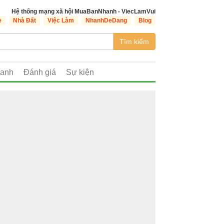
Hệ thống mạng xã hội MuaBanNhanh - ViecLamVui
e
Nhà Đất
Việc Làm
NhanhDeDang
Blog
Tìm kiếm
oanh
Đánh giá
Sự kiện