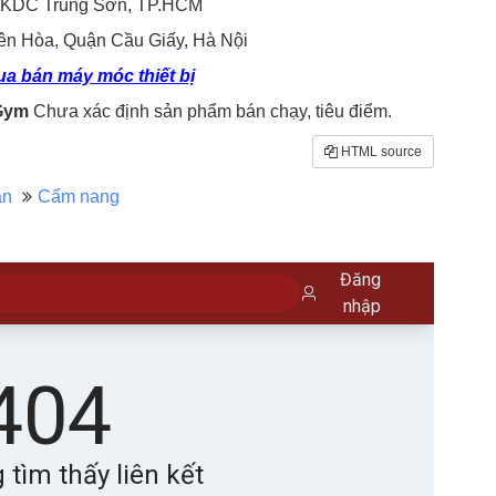
, KDC Trung Sơn, TP.HCM
ên Hòa, Quận Cầu Giấy, Hà Nội
a bán máy móc thiết bị
 Gym
Chưa xác định sản phẩm bán chạy, tiêu điểm.
HTML source
án
Cẩm nang