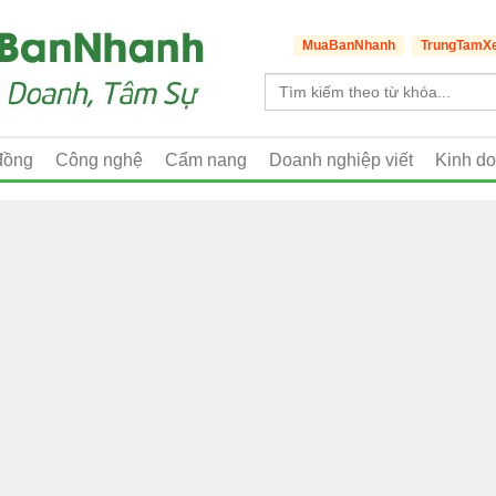
MuaBanNhanh
TrungTamX
đồng
Công nghệ
Cẩm nang
Doanh nghiệp viết
Kinh d