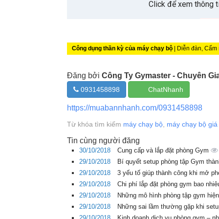
Công dụng thần kỳ của máy chạy bộ
| Diễn đàn, Cẩm
Đăng bởi
Công Ty Gymaster - Chuyên G
0931458898
ChatNhanh
https://muabannhanh.com/0931458898
Từ khóa tìm kiếm
máy chạy bộ
,
máy chạy bộ giá
Tin cùng người đăng
30/10/2018
Cung cấp và lắp đặt phòng Gym
29/10/2018
Bí quyết setup phòng tập Gym thà
29/10/2018
3 yếu tố giúp thành công khi mở p
29/10/2018
Chi phí lắp đặt phòng gym bao nhi
29/10/2018
Những mô hình phòng tập gym hiệ
29/10/2018
Những sai lầm thường gặp khi setu
29/10/2018
Kinh doanh dịch vụ phòng gym – n