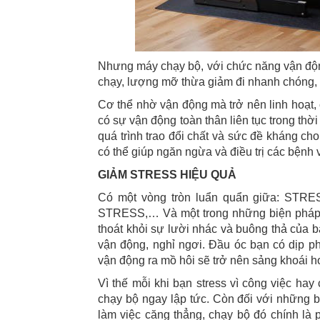
Nhưng máy chạy bộ, với chức năng vận độn
chạy, lượng mỡ thừa giảm đi nhanh chóng, c
Cơ thể nhờ vận động mà trở nên linh hoạt, c
có sự vận động toàn thân liên tục trong thờ
quá trình trao đổi chất và sức đề kháng cho
có thể giúp ngăn ngừa và điều trị các bệnh 
GIẢM STRESS HIỆU QUẢ
Có một vòng tròn luẩn quẩn giữa: ST
STRESS,… Và một trong những biện pháp h
thoát khỏi sự lười nhác và buông thả của b
vận động, nghỉ ngơi. Đầu óc bạn có dịp ph
vận động ra mồ hôi sẽ trở nên sảng khoái h
Vì thế mỗi khi bạn stress vì công việc ha
chạy bộ ngay lập tức. Còn đối với những 
làm việc căng thẳng, chạy bộ đó chính là 