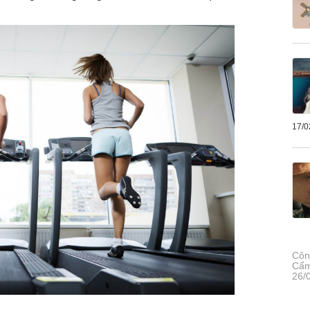
17/0
Côn
Cẩm
26/