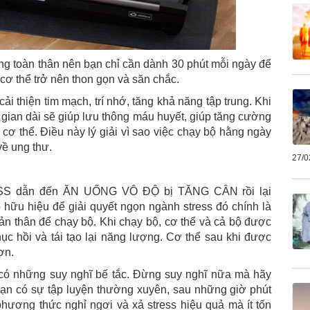
g toàn thân nên bạn chỉ cần dành 30 phút mỗi ngày để
ơ thể trở nên thon gọn và săn chắc.
ải thiện tim mạch, trí nhớ, tăng khả năng tập trung. Khi
i gian dài sẽ giúp lưu thông máu huyết, giúp tăng cường
 cơ thể. Điều này lý giải vì sao việc chạy bộ hằng ngày
về ung thư.
27/0
RESS dẫn đến ĂN UỐNG VÔ ĐỘ bị TĂNG CÂN rồi lại
ữu hiệu để giải quyết ngọn ngành stress đó chính là
ản thân để chạy bộ. Khi chạy bộ, cơ thể và cả bộ được
ục hồi và tái tạo lại năng lượng. Cơ thể sau khi được
ơn.
y có những suy nghĩ bế tắc. Đừng suy nghĩ nữa mà hãy
bạn có sự tập luyện thường xuyên, sau những giờ phút
phương thức nghỉ ngơi và xả stress hiệu quả mà ít tốn