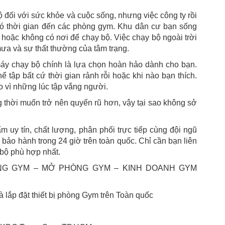
ộ đối với sức khỏe và cuộc sống, nhưng việc công ty rồi
có thời gian đến các phòng gym. Khu dân cư bạn sống
hoặc không có nơi để chạy bộ. Việc chạy bộ ngoài trời
mưa và sự thất thường của tâm trạng.
áy chạy bộ chính là lựa chọn hoàn hảo dành cho bạn.
ể tập bất cứ thời gian rảnh rỗi hoặc khi nào bạn thích.
 vì những lúc tập vắng người.
thời muốn trở nên quyến rũ hơn, vậy tại sao không sở
 uy tín, chất lượng, phân phối trực tiếp cùng đội ngũ
 bảo hành trong 24 giờ trên toàn quốc. Chỉ cần bạn liên
 bộ phù hợp nhất.
ÒNG GYM – MỞ PHÒNG GYM – KINH DOANH GYM
 lắp đặt thiết bị phòng Gym trên Toàn quốc