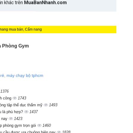
 nang mua bán, Cẩm nang
ia Phòng Gym
 rẻ
,
máy chạy bộ tphcm
1376
nh công
1743
hòng tập thể dục thẩm mỹ
1493
êu là phù hợp?
1437
n nay
1423
p phòng gym trọn gói
1460
hu cầu được ưa chuộng hiện nay
1828