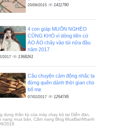
1411790
20/08/2015
4 con giáp MUỐN NGHÈO
CŨNG KHÓ vì dòng tiền cứ
ÀO ÀO chảy vào túi nửa đầu
năm 2017
1368261
2/2017
Câu chuyện cảm động nhắc ta
đừng quên dành thời gian cho
bố mẹ
1254745
07/02/2017
g dụng thần kỳ của máy chạy bộ tại Diễn đàn,
 nang mua bán, Cẩm nang Blog MuaBanNhanh
09/2018