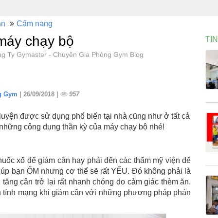
án
Cẩm nang
máy chạy bộ
TI
ng Ty Gymaster - Chuyên Gia Phòng Gym Blog
ng Gym
| 26/09/2018 |
957
 luyện được sử dụng phổ biến tại nhà cũng như ở tất cả
u những công dụng thần kỳ của máy chạy bộ nhé!
huốc xổ để giảm cân hay phải đến các thẩm mỹ viện để
giúp bạn ỐM nhưng cơ thể sẽ rất YẾU. Đó không phải là
 tăng cân trở lại rất nhanh chóng do cảm giác thèm ăn.
n tính mạng khi giảm cân với những phương pháp phản