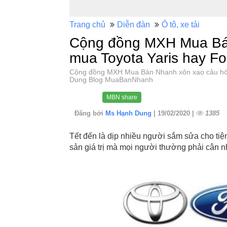
Trang chủ
Diễn đàn
Ô tô, xe tải
Cộng đồng MXH Mua Bán
mua Toyota Yaris hay Fo
Cộng đồng MXH Mua Bán Nhanh xôn xao câu hỏi 
Dung Blog MuaBanNhanh
MBN share
Đăng bởi
Ms Hạnh Dung
| 19/02/2020 |
1385
Tết đến là dịp nhiều người sắm sửa cho tiện
sản giá trị mà mọi người thường phải cân nh