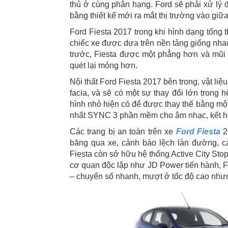
thủ ở cùng phân hạng. Ford sẽ phải xử lý 
bằng thiết kế mới ra mắt thị trường vào gi
Ford Fiesta 2017 trong khi hình dạng tổng th
chiếc xe được dựa trên nền tảng giống nhau
trước, Fiesta được một phẳng hơn và mũi 
quét lại mỏng hơn.
Nội thất Ford Fiesta 2017 bên trong, vật li
facia, và sẽ có một sự thay đổi lớn trong h
hình nhỏ hiện có để được thay thế bằng mộ
nhất SYNC 3 phần mềm cho âm nhạc, kết hợp 
Các trang bị an toàn trên xe
Ford Fiesta
2
băng qua xe, cảnh báo lệch làn đường, 
Fiesta còn sở hữu hệ thống Active City Sto
cơ quan độc lập như JD Power tiến hành, Fo
– chuyển số nhanh, mượt ở tốc độ cao nhưn