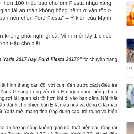
n hơn 100 triệu bao cho em Fiesta nhậu xăng
giác lái an toàn không bồng bềnh ở vận tốc >
 bạn nên chọn Ford Fiesta” – Ý kiến của Mạnh
n không phải nghĩ gì cả. Mình mới lấy 1 chiếc
 Anh Hậu cho biết.
 Yaris 2017 hay Ford Fiesta 2017?”
từ chuyên trang
27/0
hiệt hình thang cân đối với cụm đèn trước cách điệu trẻ
n Yaris G sang trọng với đèn Halogen dạng bóng chiếu
gười lái quan sát tốt hơn khi đi vào ban đêm. Nội thất
 cấp dành cho phiên bản E là màu ngà và dòng G là màu
hất Yaris mới mang tính ứng dụng cao, trẻ trung và hiện
 ấn tượng cùng không gian nội thất hiện đại, rộng rãi