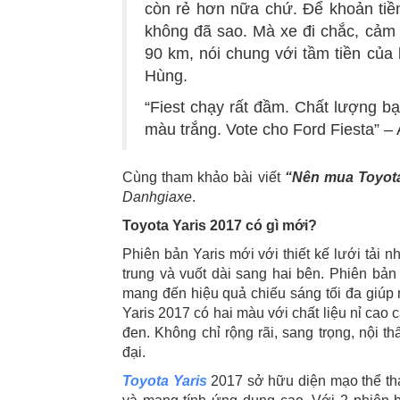
còn rẻ hơn nữa chứ. Để khoản tiề
không đã sao. Mà xe đi chắc, cảm 
90 km, nói chung với tầm tiền của
Hùng.
“Fiest chạy rất đầm. Chất lượng bạ
màu trắng. Vote cho Ford Fiesta” –
Cùng tham khảo bài viết
“Nên mua Toyota
Danhgiaxe
.
Toyota Yaris 2017 có gì mới?
Phiên bản Yaris mới với thiết kế lưới tải n
trung và vuốt dài sang hai bên. Phiên bả
mang đến hiệu quả chiếu sáng tối đa giúp n
Yaris 2017 có hai màu với chất liệu nỉ cao
đen. Không chỉ rộng rãi, sang trọng, nội t
đại.
Toyota Yaris
2017 sở hữu diện mạo thể thao