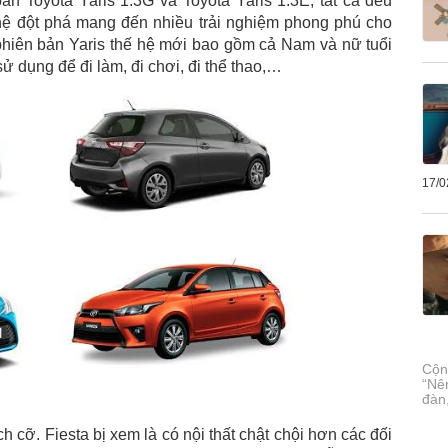
n Toyota Yaris 1.3G và Toyota Yaris 1.3E, tất cả đều
 hệ đột phá mang đến nhiều trải nghiệm phong phú cho
hiên bản Yaris thế hệ mới bao gồm cả Nam và nữ tuổi
ử dụng để đi làm, đi chơi, đi thể thao,…
17/0
Cộn
“Nê
đàn
h cỡ. Fiesta bị xem là có nội thất chật chội hơn các đối