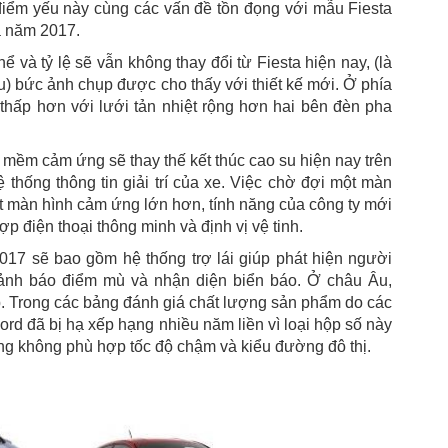
điểm yếu này cùng các vấn đề tồn đọng với mẫu Fiesta
ữa năm 2017.
ể và tỷ lệ sẽ vẫn không thay đổi từ Fiesta hiện nay, (là
) bức ảnh chụp được cho thấy với thiết kế mới. Ở phía
thấp hơn với lưới tản nhiệt rộng hơn hai bên đèn pha
ệu mềm cảm ứng sẽ thay thế kết thúc cao su hiện nay trên
ệ thống thông tin giải trí của xe. Việc chờ đợi một màn
t màn hình cảm ứng lớn hơn, tính năng của công ty mới
điện thoại thông minh và định vị vệ tinh.
017 sẽ bao gồm hệ thống trợ lái giúp phát hiện người
cảnh báo điểm mù và nhận diện biển báo. Ở châu Âu,
p. Trong các bảng đánh giá chất lượng sản phẩm do các
rd đã bị hạ xếp hạng nhiều năm liền vì loại hộp số này
g không phù hợp tốc độ chậm và kiểu đường đô thị.