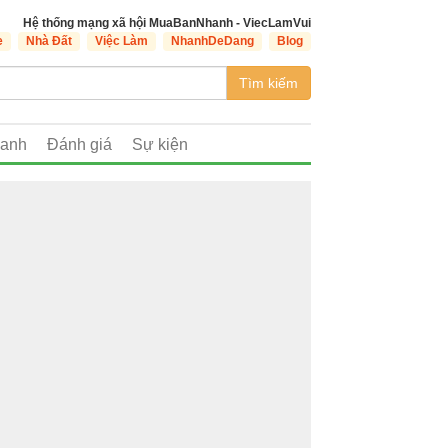
Hệ thống mạng xã hội MuaBanNhanh - ViecLamVui
e
Nhà Đất
Việc Làm
NhanhDeDang
Blog
Tìm kiếm
oanh
Đánh giá
Sự kiện