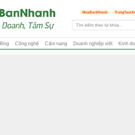
MuaBanNhanh
TrungTamX
đồng
Công nghệ
Cẩm nang
Doanh nghiệp viết
Kinh d