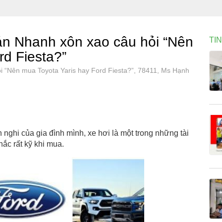
 Nhanh xôn xao câu hỏi “Nên
TI
rd Fiesta?”
“Nên mua Toyota Yaris hay Ford Fiesta?”, 78411, Ms Hạnh
 nghi của gia đình mình, xe hơi là một trong những tài
ắc rất kỹ khi mua.