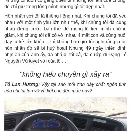
Nhưng tôi luôn cố gắng quên đi những lỗi lầm của chồng,
để chỉ giữ trong lòng mình những gì tốt đẹp nhất.
Hôn nhân với tôi là thiêng liêng nhất. Khi chúng tôi đã yêu
nhau với một tình yêu lớn như thế, khi chúng tôi đã cùng
nhau đứng trước bàn thờ để mong tổ tiên mình chứng
giám, khi chúng tôi đã có với nhau 4 mặt con và cùng nuôi
dạy lũ trẻ lớn khôn… thì không bao giờ tôi nghĩ rằng cuộc
hôn nhân đó sẽ bị huỷ hoại! Nhưng 49 ngày thiền định
nhịn ăn của anh ấy, đã phá đi tất cả, đã cướp đi Đặng Lê
Nguyên Vũ tuyệt vời của tôi…
"không hiểu chuyện gì xảy ra”
Tô Lan Hương
: Vậy tại sao mối tình đầy chất ngôn tình
của chị lại tan vỡ và kết cục đến mức này?