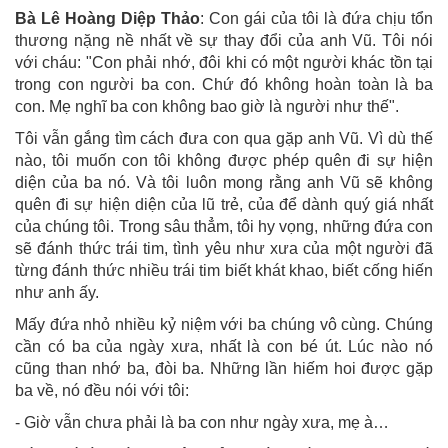
Bà Lê Hoàng Diệp Thảo
: Con gái của tôi là đứa chịu tổn
thương nặng nề nhất về sự thay đổi của anh Vũ. Tôi nói
với cháu: "Con phải nhớ, đôi khi có một người khác tồn tại
trong con người ba con. Chứ đó không hoàn toàn là ba
con. Mẹ nghĩ ba con không bao giờ là người như thế".
Tôi vẫn gắng tìm cách đưa con qua gặp anh Vũ. Vì dù thế
nào, tôi muốn con tôi không được phép quên đi sự hiện
diện của ba nó. Và tôi luôn mong rằng anh Vũ sẽ không
quên đi sự hiện diện của lũ trẻ, của để dành quý giá nhất
của chúng tôi. Trong sâu thẳm, tôi hy vọng, những đứa con
sẽ đánh thức trái tim, tình yêu như xưa của một người đã
từng đánh thức nhiều trái tim biết khát khao, biết cống hiến
như anh ấy.
Mấy đứa nhỏ nhiều kỷ niệm với ba chúng vô cùng. Chúng
cần có ba của ngày xưa, nhất là con bé út. Lúc nào nó
cũng than nhớ ba, đòi ba. Những lần hiếm hoi được gặp
ba về, nó đều nói với tôi:
- Giờ vẫn chưa phải là ba con như ngày xưa, mẹ à…