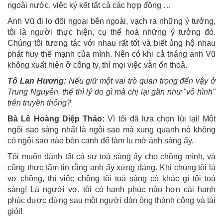
ngoài nước, việc ký kết tất cả các hợp đồng …
Anh Vũ đi lo đối ngoại bên ngoài, vạch ra những ý tưởng,
tôi là người thực hiện, cụ thể hoá những ý tưởng đó.
Chúng tôi tương tác với nhau rất tốt và biết ủng hộ nhau
phát huy thế mạnh của mình. Nên có khi cả tháng anh Vũ
không xuất hiện ở công ty, thì mọi việc vẫn ổn thoả.
Tô Lan Hương:
Nếu giữ một vai trò quan trọng đến vậy ở
Trung Nguyên, thế thì lý do gì mà chị lại gần như "vô hình"
trên truyền thông?
Bà Lê Hoàng Diệp Thảo:
Vì tôi đã lựa chọn lùi lại! Một
ngôi sao sáng nhất là ngôi sao mà xung quanh nó không
có ngôi sao nào bên cạnh để làm lu mờ ánh sáng ấy.
Tôi muốn dành tất cả sự toả sáng ấy cho chồng mình, và
cũng thực tâm tin rằng anh ấy xứng đáng. Khi chúng tôi là
vợ chồng, thì việc chồng tôi toả sáng có khác gì tôi toả
sáng! Là người vợ, tôi có hạnh phúc nào hơn cái hạnh
phúc được đứng sau một người đàn ông thành công và tài
giỏi!