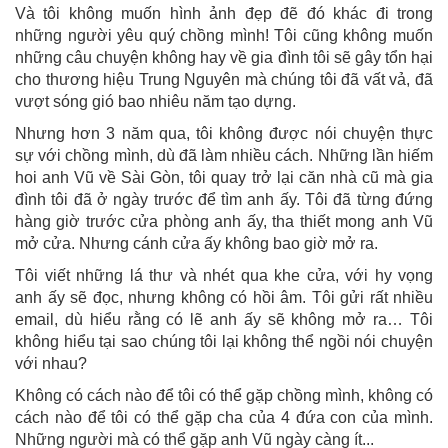
Và tôi không muốn hình ảnh đẹp đẽ đó khác đi trong
những người yêu quý chồng mình! Tôi cũng không muốn
những câu chuyện không hay về gia đình tôi sẽ gây tổn hại
cho thương hiệu Trung Nguyên mà chúng tôi đã vất vả, đã
vượt sóng gió bao nhiêu năm tạo dựng.
Nhưng hơn 3 năm qua, tôi không được nói chuyện thực
sự với chồng mình, dù đã làm nhiều cách. Những lần hiếm
hoi anh Vũ về Sài Gòn, tôi quay trở lại căn nhà cũ mà gia
đình tôi đã ở ngày trước để tìm anh ấy. Tôi đã từng đứng
hàng giờ trước cửa phòng anh ấy, tha thiết mong anh Vũ
mở cửa. Nhưng cánh cửa ấy không bao giờ mở ra.
Tôi viết những lá thư và nhét qua khe cửa, với hy vọng
anh ấy sẽ đọc, nhưng không có hồi âm. Tôi gửi rất nhiều
email, dù hiểu rằng có lẽ anh ấy sẽ không mở ra… Tôi
không hiểu tại sao chúng tôi lại không thể ngồi nói chuyện
với nhau?
Không có cách nào để tôi có thể gặp chồng mình, không có
cách nào để tôi có thể gặp cha của 4 đứa con của mình.
Những người mà có thể gặp anh Vũ ngày càng ít...