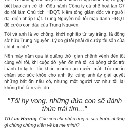
biết bao cản trở khi điều hành Công ty cà phê hoà tan G7
do tôi làm Chủ tịch HĐQT, kiêm tổng giám đốc và người
đại diện pháp luật. Trung Nguyên nói tôi mạo danh HĐQT
để cướp con dấu của Trung Nguyên.
Tôi và anh là vợ chồng, khởi nghiệp từ tay trắng, là đồng
sở hữu Trung Nguyên. Lý do gì tôi phải đi cướp tài sản của
chính mình?
Nên mấy năm qua là quãng thời gian chênh vênh đến tột
cùng với tôi, khi cuộc đời yên ổn mà tôi có bỗng chốc trở
thành bi kịch. Tôi khóc muốn cạn nước mắt. Tôi muốn
chăm sóc sức khỏe cho anh ấy, cùng anh ấy giải quyết
những bất ổn nếu có, nhưng một người vợ như tôi lại
không thể làm việc đó.
"Tôi hy vọng, những đứa con sẽ đánh
thức trái tim..."
Tô Lan Hương:
Các con chị phản ứng ra sao trước những
gì chúng chứng kiến về ba mẹ mình?