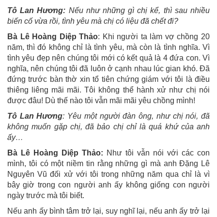
Tô Lan Hương:
Nếu như những gì chị kể, thì sau nhiều
biến cố vừa rồi, tình yêu mà chị có liệu đã chết đi?
Bà Lê Hoàng Diệp Thảo
: Khi người ta làm vợ chồng 20
năm, thì đó không chỉ là tình yêu, mà còn là tình nghĩa. Vì
tình yêu đẹp nên chúng tôi mới có kết quả là 4 đứa con. Vì
nghĩa, nên chúng tôi đã luôn ở cạnh nhau lúc gian khó. Đã
đứng trước bàn thờ xin tổ tiên chứng giám với tôi là điều
thiêng liêng mãi mãi. Tôi không thể hành xử như chị nói
được đâu! Dù thế nào tôi vẫn mãi mãi yêu chồng mình!
Tô Lan Hương
: Yêu một người đàn ông, như chị nói, đã
không muốn gặp chị, đã bảo chị chỉ là quá khứ của anh
ấy…
Bà Lê Hoàng Diệp Thảo:
Như tôi vẫn nói với các con
mình, tôi có một niềm tin rằng những gì mà anh Đặng Lê
Nguyên Vũ đối xử với tôi trong những năm qua chỉ là vì
bây giờ trong con người anh ấy không giống con người
ngày trước mà tôi biết.
Nếu anh ấy bình tâm trở lại, suy nghĩ lại, nếu anh ấy trở lại