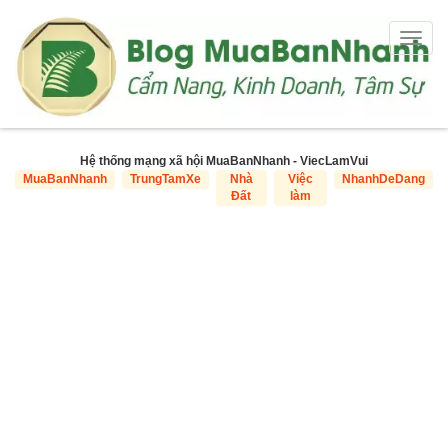
Togg
navig
Hệ thống mạng xã hội MuaBanNhanh - ViecLamVui
MuaBanNhanh
TrungTamXe
Nhà
Việc
NhanhDeDang
Đất
làm