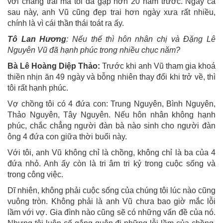
với chàng trai mà tôi đã gặp hơn 20 năm trước. Ngay cả
sau này, anh Vũ cũng đẹp trai hơn ngày xưa rất nhiều,
chính là vì cái thần thái toát ra ấy.
Tô Lan Hương
: Nếu thế thì hôn nhân chị và Đặng Lê
Nguyên Vũ đã hạnh phúc trong nhiều chục năm?
Bà Lê Hoàng Diệp Thảo:
Trước khi anh Vũ tham gia khoá
thiền nhịn ăn 49 ngày và bỗng nhiên thay đổi khi trở về, thì
tôi rất hạnh phúc.
Vợ chồng tôi có 4 đứa con: Trung Nguyên, Bình Nguyên,
Thảo Nguyên, Tây Nguyên. Nếu hôn nhân không hạnh
phúc, chắc chẳng người đàn bà nào sinh cho người đàn
ông 4 đứa con giữa thời buổi này.
Với tôi, anh Vũ không chỉ là chồng, không chỉ là ba của 4
đứa nhỏ. Anh ấy còn là tri âm tri kỷ trong cuộc sống và
trong công việc.
Dĩ nhiên, không phải cuộc sống của chúng tôi lúc nào cũng
vuông tròn. Không phải là anh Vũ chưa bao giờ mắc lỗi
lầm với vợ. Gia đình nào cũng sẽ có những vấn đề của nó.