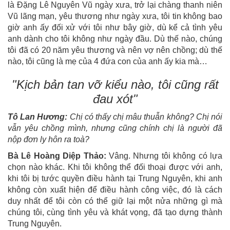
là Đặng Lê Nguyên Vũ ngày xưa, trở lại chàng thanh niên
Vũ lãng mạn, yêu thương như ngày xưa, tôi tin không bao
giờ anh ấy đối xử với tôi như bây giờ, dù kể cả tình yêu
anh dành cho tôi không như ngày đầu. Dù thế nào, chúng
tôi đã có 20 năm yêu thương và nên vợ nên chồng; dù thế
nào, tôi cũng là mẹ của 4 đứa con của anh ấy kia mà…
"Kịch bản tan vỡ kiểu nào, tôi cũng rất
đau xót"
Tô Lan Hương:
Chị có thấy chị mâu thuẫn không? Chị nói
vẫn yêu chồng mình, nhưng cũng chính chị là người đã
nộp đơn ly hôn ra toà?
Bà Lê Hoàng Diệp Thảo:
Vâng. Nhưng tôi không có lựa
chọn nào khác. Khi tôi không thể đối thoại được với anh,
khi tôi bị tước quyền điều hành tại Trung Nguyên, khi anh
không còn xuất hiện để điều hành công việc, đó là cách
duy nhất để tôi còn có thể giữ lại một nửa những gì mà
chúng tôi, cùng tình yêu và khát vọng, đã tạo dựng thành
Trung Nguyên.