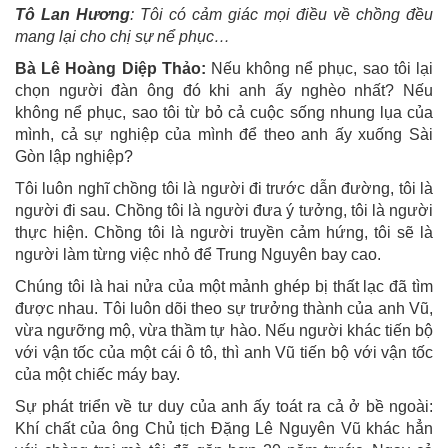
Tô Lan Hương
: Tôi có cảm giác mọi điều về chồng đều
mang lại cho chị sự nể phục…
Bà Lê Hoàng Diệp Thảo:
Nếu không nể phục, sao tôi lại
chọn người đàn ông đó khi anh ấy nghèo nhất? Nếu
không nể phục, sao tôi từ bỏ cả cuộc sống nhung lụa của
mình, cả sự nghiệp của mình để theo anh ấy xuống Sài
Gòn lập nghiệp?
Tôi luôn nghĩ chồng tôi là người đi trước dẫn đường, tôi là
người đi sau. Chồng tôi là người đưa ý tưởng, tôi là người
thực hiện. Chồng tôi là người truyền cảm hứng, tôi sẽ là
người làm từng việc nhỏ để Trung Nguyên bay cao.
Chúng tôi là hai nửa của một mảnh ghép bị thất lạc đã tìm
được nhau. Tôi luôn dõi theo sự trưởng thành của anh Vũ,
vừa ngưỡng mộ, vừa thầm tự hào. Nếu người khác tiến bộ
với vận tốc của một cái ô tô, thì anh Vũ tiến bộ với vận tốc
của một chiếc máy bay.
Sự phát triển về tư duy của anh ấy toát ra cả ở bề ngoài:
Khí chất của ông Chủ tịch Đặng Lê Nguyên Vũ khác hẳn