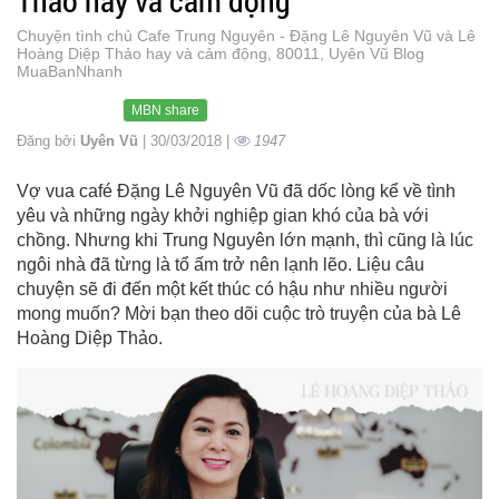
Thảo hay và cảm động
Chuyện tình chủ Cafe Trung Nguyên - Đặng Lê Nguyên Vũ và Lê
Hoàng Diệp Thảo hay và cảm động, 80011, Uyên Vũ Blog
MuaBanNhanh
MBN share
Đăng bởi
Uyên Vũ
| 30/03/2018 |
1947
Vợ vua café Đặng Lê Nguyên Vũ đã dốc lòng kể về tình
yêu và những ngày khởi nghiệp gian khó của bà với
chồng. Nhưng khi Trung Nguyên lớn mạnh, thì cũng là lúc
ngôi nhà đã từng là tổ ấm trở nên lạnh lẽo. Liệu câu
chuyện sẽ đi đến một kết thúc có hậu như nhiều người
mong muốn? Mời bạn theo dõi cuộc trò truyện của bà Lê
Hoàng Diệp Thảo.