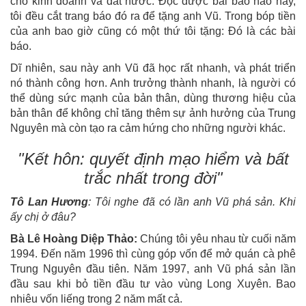
cho kinh doanh và đất nước. Đọc được bài báo nào hay,
tôi đều cắt trang báo đó ra để tặng anh Vũ. Trong bóp tiền
của anh bao giờ cũng có một thứ tôi tặng: Đó là các bài
báo.
Dĩ nhiên, sau này anh Vũ đã học rất nhanh, và phát triển
nó thành công hơn. Anh trưởng thành nhanh, là người có
thể dùng sức mạnh của bản thân, dùng thương hiệu của
bản thân để không chỉ tăng thêm sự ảnh hưởng của Trung
Nguyên mà còn tạo ra cảm hứng cho những người khác.
"Kết hôn: quyết định mạo hiểm và bất
trắc nhất trong đời"
Tô Lan Hương
: Tôi nghe đã có lần anh Vũ phá sản. Khi
ấy chị ở đâu?
Bà Lê Hoàng Diệp Thảo:
Chúng tôi yêu nhau từ cuối năm
1994. Đến năm 1996 thì cùng góp vốn để mở quán cà phê
Trung Nguyên đầu tiên. Năm 1997, anh Vũ phá sản lần
đầu sau khi bỏ tiền đầu tư vào vùng Long Xuyên. Bao
nhiêu vốn liếng trong 2 năm mất cả.