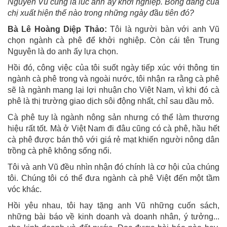
Nguyên Vũ cũng là lúc anh ấy khởi nghiệp. Bóng dáng của
chị xuất hiện thế nào trong những ngày đầu tiên đó?
Bà Lê Hoàng Diệp Thảo:
Tôi là người bàn với anh Vũ
chọn ngành cà phê để khởi nghiệp. Còn cái tên Trung
Nguyên là do anh ấy lựa chọn.
Hồi đó, công việc của tôi suốt ngày tiếp xúc với thông tin
ngành cà phê trong và ngoài nước, tôi nhận ra rằng cà phê
sẽ là ngành mang lại lợi nhuận cho Việt Nam, vì khi đó cà
phê là thị trường giao dịch sôi động nhất, chỉ sau dầu mỏ.
Cà phê tuy là ngành nông sản nhưng có thể làm thương
hiệu rất tốt. Mà ở Việt Nam đi đâu cũng có cà phê, hầu hết
cà phê được bán thô với giá rẻ mạt khiến người nông dân
trồng cà phê không sống nổi.
Tôi và anh Vũ đều nhìn nhận đó chính là cơ hội của chúng
tôi. Chúng tôi có thể đưa ngành cà phê Việt đến một tầm
vóc khác.
Hồi yêu nhau, tôi hay tặng anh Vũ những cuốn sách,
những bài báo về kinh doanh và doanh nhân, ý tưởng...