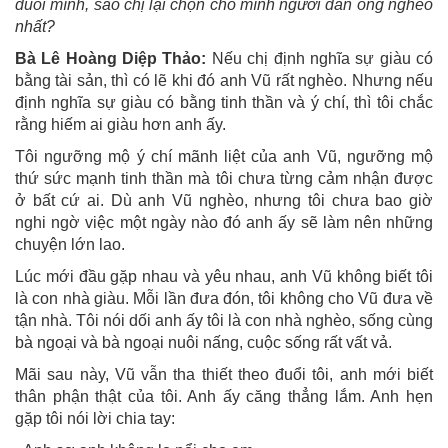
đuổi mình, sao chị lại chọn cho mình người đàn ông nghèo
nhất?
Bà Lê Hoàng Diệp Thảo:
Nếu chị định nghĩa sự giàu có
bằng tài sản, thì có lẽ khi đó anh Vũ rất nghèo. Nhưng nếu
định nghĩa sự giàu có bằng tinh thần và ý chí, thì tôi chắc
rằng hiếm ai giàu hơn anh ấy.
Tôi ngưỡng mộ ý chí mãnh liệt của anh Vũ, ngưỡng mộ
thứ sức mạnh tinh thần mà tôi chưa từng cảm nhận được
ở bất cứ ai. Dù anh Vũ nghèo, nhưng tôi chưa bao giờ
nghi ngờ việc một ngày nào đó anh ấy sẽ làm nên những
chuyện lớn lao.
Lúc mới đầu gặp nhau và yêu nhau, anh Vũ không biết tôi
là con nhà giàu. Mỗi lần đưa đón, tôi không cho Vũ đưa về
tận nhà. Tôi nói dối anh ấy tôi là con nhà nghèo, sống cùng
bà ngoại và bà ngoại nuôi nấng, cuộc sống rất vất vả.
Mãi sau này, Vũ vẫn tha thiết theo đuổi tôi, anh mới biết
thân phận thật của tôi. Anh ấy căng thẳng lắm. Anh hẹn
gặp tôi nói lời chia tay: