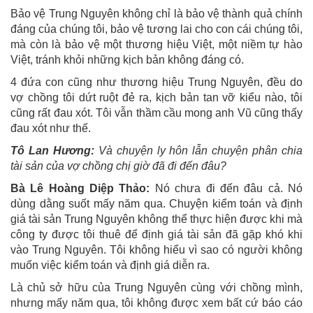
Bảo vệ Trung Nguyên không chỉ là bảo vệ thành quả chính
đáng của chúng tôi, bảo vệ tương lai cho con cái chúng tôi,
mà còn là bảo vệ một thương hiệu Việt, một niềm tự hào
Việt, tránh khỏi những kịch bản không đáng có.
4 đứa con cũng như thương hiệu Trung Nguyên, đều do
vợ chồng tôi dứt ruột đẻ ra, kịch bản tan vỡ kiểu nào, tôi
cũng rất đau xót. Tôi vẫn thầm cầu mong anh Vũ cũng thấy
đau xót như thế.
Tô Lan Hương:
Và chuyện ly hôn lẫn chuyện phân chia
tài sản của vợ chồng chị giờ đã đi đến đâu?
Bà Lê Hoàng Diệp Thảo:
Nó chưa đi đến đâu cả. Nó
dùng dằng suốt mấy năm qua. Chuyện kiểm toán và định
giá tài sản Trung Nguyên không thể thực hiện được khi mà
công ty được tôi thuê để định giá tài sản đã gặp khó khi
vào Trung Nguyên. Tôi không hiểu vì sao có người không
muốn việc kiểm toán và định giá diễn ra.
Là chủ sở hữu của Trung Nguyên cùng với chồng mình,
nhưng mấy năm qua, tôi không được xem bất cứ báo cáo