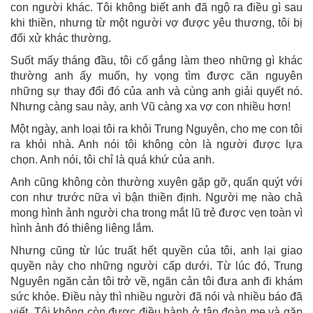
con người khác. Tôi không biết anh đã ngộ ra điều gì sau
khi thiền, nhưng từ một người vợ được yêu thương, tôi bị
đối xử khác thường.
Suốt mấy tháng đầu, tôi cố gắng làm theo những gì khác
thường anh ấy muốn, hy vọng tìm được căn nguyên
những sự thay đổi đó của anh và cùng anh giải quyết nó.
Nhưng càng sau này, anh Vũ càng xa vợ con nhiều hơn!
Một ngày, anh loại tôi ra khỏi Trung Nguyên, cho mẹ con tôi
ra khỏi nhà. Anh nói tôi không còn là người được lựa
chọn. Anh nói, tôi chỉ là quá khứ của anh.
Anh cũng không còn thường xuyên gặp gỡ, quấn quýt với
con như trước nữa vì bận thiền định. Người mẹ nào chả
mong hình ảnh người cha trong mắt lũ trẻ được vẹn toàn vì
hình ảnh đó thiêng liêng lắm.
Nhưng cũng từ lúc truất hết quyền của tôi, anh lại giao
quyền này cho những người cấp dưới. Từ lúc đó, Trung
Nguyên ngăn cản tôi trở về, ngăn cản tôi đưa anh đi khám
sức khỏe. Điều này thì nhiều người đã nói và nhiều báo đã
viết. Tôi không còn được điều hành ở tập đoàn mẹ và gặp