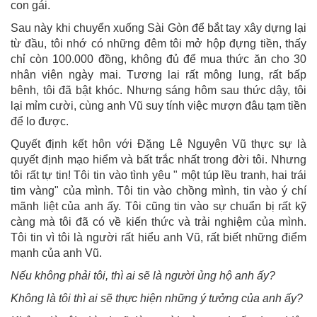
con gái.
Sau này khi chuyển xuống Sài Gòn để bắt tay xây dựng lại
từ đầu, tôi nhớ có những đêm tôi mở hộp đựng tiền, thấy
chỉ còn 100.000 đồng, không đủ để mua thức ăn cho 30
nhân viên ngày mai. Tương lai rất mông lung, rất bấp
bênh, tôi đã bật khóc. Nhưng sáng hôm sau thức dậy, tôi
lại mỉm cười, cùng anh Vũ suy tính việc mượn đâu tạm tiền
để lo được.
Quyết định kết hôn với Đặng Lê Nguyên Vũ thực sự là
quyết định mạo hiểm và bất trắc nhất trong đời tôi. Nhưng
tôi rất tự tin! Tôi tin vào tình yêu " một túp lều tranh, hai trái
tim vàng" của mình. Tôi tin vào chồng mình, tin vào ý chí
mãnh liệt của anh ấy. Tôi cũng tin vào sự chuẩn bị rất kỹ
càng mà tôi đã có về kiến thức và trải nghiệm của mình.
Tôi tin vì tôi là người rất hiểu anh Vũ, rất biết những điểm
mạnh của anh Vũ.
Nếu không phải tôi, thì ai sẽ là người ủng hộ anh ấy?
Không là tôi thì ai sẽ thực hiện những ý tưởng của anh ấy?