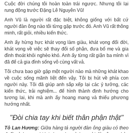
Cuộc đời chúng tôi hoàn toàn trái ngược. Nhưng tôi lại
rung động trước Đặng Lê Nguyên Vũ!
Anh Vũ là người rất đặc biệt, không giống với bất cứ
người đàn ông nào tôi từng gặp trước đó. Anh Vũ rất thông
minh, rất giỏi, nhiều kiến thức.
Anh ấy hừng hực khát vọng làm giàu, khát vọng đổi đời,
khát vọng về việc sẽ thay đổi số phận, đưa bố mẹ và gia
đình thoát khỏi nghèo khó. Anh ấy từng rất giận ba mình vì
đã để cả gia đình sống vô cùng vất vả.
Tôi chưa bao giờ gặp một người nào mà những khát khao
về cuộc sống mãnh liệt đến vậy. Tôi bị hút về phía con
người này. Tôi đã giúp anh sắp xếp lại các ý tưởng, các
kiến thức, trải nghiệm... để hình thành định hướng cho
tương lai, khi mà anh ấy hoang mang và thiếu phương
hướng nhất.
"Đòi chia tay khi biết thân phận thật"
Tô Lan Hương:
Giữa hàng tá người đàn ông giàu có theo