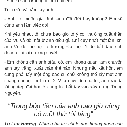
- Anh sợ anh không lo nổi cho em.
Tôi cười và nắm tay anh:
- Anh có muốn gia đình anh đổi đời hay không? Em sẽ
cùng anh làm việc đó!
Khi yêu nhau, tôi chưa bao giờ tỏ ý coi thường xuất thân
của Vũ và đòi hỏi ở anh điều gì. Chỉ duy nhất một lần, khi
anh Vũ đòi bỏ học ở trường Đại học Y để bắt đầu kinh
doanh, thì tôi cương quyết:
- Em không cần anh giàu có, em không quan tâm chuyện
anh tay trắng, xuất thân thế nào. Nhưng nếu kết hôn, em
cũng phải lấy một ông bác sĩ, chứ không thể lấy một anh
chàng chỉ học hết lớp 12. Vì áp lực đó của tôi, anh Vũ đã
tốt nghiệp đại học Y cùng lúc bắt tay vào xây dựng Trung
Nguyên.
"Trong bóp tiền của anh bao giờ cũng
có một thứ tôi tặng"
Tô Lan Hương:
Nhưng ba mẹ chị lẽ nào không ngăn cản