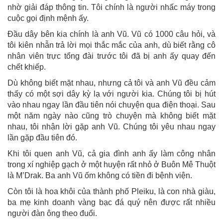
nhờ giải đáp thông tin. Tôi chính là người nhấc máy trong
cuộc gọi định mệnh ấy.
Đầu dây bên kia chính là anh Vũ. Vũ có 1000 câu hỏi, và
tôi kiên nhẫn trả lời mọi thắc mắc của anh, dù biết rằng cô
nhân viên trực tổng đài trước tôi đã bị anh ấy quay đến
chết khiếp.
Dù không biết mặt nhau, nhưng cả tôi và anh Vũ đều cảm
thấy có một sợi dây kỳ lạ với người kia. Chúng tôi bị hút
vào nhau ngay lần đầu tiên nói chuyện qua điện thoại. Sau
một năm ngày nào cũng trò chuyện mà không biết mặt
nhau, tôi nhận lời gặp anh Vũ. Chúng tôi yêu nhau ngay
lần gặp đầu tiên đó.
Khi tôi quen anh Vũ, cả gia đình anh ấy làm công nhân
trong xí nghiệp gạch ở một huyện rất nhỏ ở Buôn Mê Thuột
là M’Drak. Ba anh Vũ ốm không có tiền đi bệnh viện.
Còn tôi là hoa khôi của thành phố Pleiku, là con nhà giàu,
ba mẹ kinh doanh vàng bạc đá quý nên được rất nhiều
người đàn ông theo đuổi.