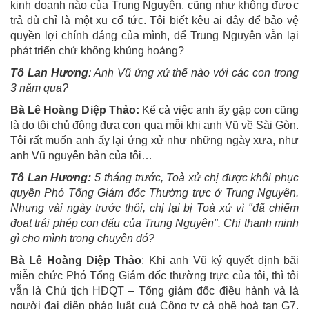
kinh doanh nào của Trung Nguyên, cũng như không được
trả dù chỉ là một xu cổ tức. Tôi biết kêu ai đây để bảo vệ
quyền lợi chính đáng của mình, để Trung Nguyên vẫn lại
phát triển chứ không khủng hoảng?
Tô Lan Hương
: Anh Vũ ứng xử thế nào với các con trong
3 năm qua?
Bà Lê Hoàng Diệp Thảo:
Kể cả việc anh ấy gặp con cũng
là do tôi chủ động đưa con qua mỗi khi anh Vũ về Sài Gòn.
Tôi rất muốn anh ấy lại ứng xử như những ngày xưa, như
anh Vũ nguyên bản của tôi…
Tô Lan Hương:
5 tháng trước, Toà xử chị được khôi phục
quyền Phó Tổng Giám đốc Thường trực ở Trung Nguyên.
Nhưng vài ngày trước thôi, chị lại bị Toà xử vì "đã chiếm
đoạt trái phép con dấu của Trung Nguyên". Chị thanh minh
gì cho mình trong chuyện đó?
Bà Lê Hoàng Diệp Thảo
: Khi anh Vũ ký quyết định bãi
miễn chức Phó Tổng Giám đốc thường trực của tôi, thì tôi
vẫn là Chủ tịch HĐQT – Tổng giám đốc điều hành và là
người đại diện pháp luật cuả Công ty cà phê hoà tan G7.