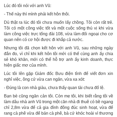
Lúc đó tôi nói với anh Vũ:
- Thế này thì mình phải kết hôn thôi.
Dù thật ra lúc đó tôi chưa muốn lấy chồng. Tôi còn rất trẻ.
Tôi có một công việc tốt và một cuộc sống thú vị khi vừa
làm công việc trực tổng đài 108, vừa làm đối ngoại cho cơ
quan nên có cơ hội được đi khắp cả nước.
Nhưng tôi đã chọn kết hôn với anh Vũ, sau những ngày
đắn đo, vì chỉ khi kết hôn tôi mới có thể cùng anh ấy chia
sẻ khó khăn, mới có thể hỗ trợ anh ấy kinh doanh, thực
hiện giấc mơ của mình.
Lúc tôi lên gặp Giám đốc Bưu điện tỉnh để viết đơn xin
nghỉ việc, ông cứ vừa can ngăn, vừa xa xót:
- Đúng là con nhà giàu, chưa thấy quan tài chưa đổ lệ.
Bạn bè cũng ngăn cản tôi. Còn mẹ tôi, khi biết rằng tôi về
làm dâu nhà anh Vũ trong một căn nhà đi thuê có bề ngang
chỉ 2,8m vừa để cả gia đình đông đúc sinh hoạt, vừa để
rang cà phê vừa để bán cà phê, bà cứ khóc hoài vì thương