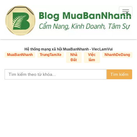
Togg
navig
Hệ thống mạng xã hội MuaBanNhanh - ViecLamVui
MuaBanNhanh
TrungTamXe
Nhà
Việc
NhanhDeDang
Đất
làm
Tìm kiếm