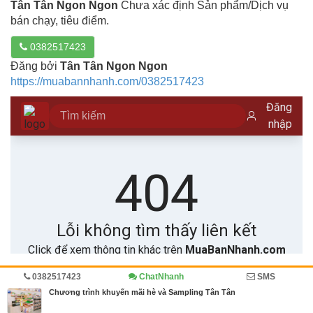
Tân Tân Ngon Ngon
Chưa xác định Sản phẩm/Dịch vụ
bán chạy, tiêu điểm.
0382517423
Đăng bởi
Tân Tân Ngon Ngon
https://muabannhanh.com/0382517423
0382517423
ChatNhanh
SMS
Trang chủ
Diễn đàn
Sự kiện
Chương trình khuyến mãi hè và Sampling Tân Tân
MBN share