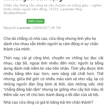
Chiếc cầu thang cầu vồng và câu chuyện vợ chồng giàu – nghèo
khiến nhiều người cảm động, 74722, Lavender Blog
MuaBanNhanh
MBN share
Đăng bởi
Lavender
| 02/04/2017 |
758
Cho dù chẳng có nhà cao, cửa rộng nhưng tình yêu họ
dành cho nhau vẫn khiến người ta cảm động vì sự chân
thành của mình.
Thời nay, cái gì cũng khó, chuyện vợ chồng lục đục cãi
nhau, cặp bồ, ngoại tình nhiều đến mức người ta bỗng
dưng đánh mất niềm tin vào hôn nhân. Tình yêu được tính
nhiều bằng tiền bạc hơn, xem nặng vật chất hơn. Thế
nhưng, giữa thế giới có nhiều màu xám xịt như vậy, lại có
những người đàn ông bình dị thôi, làm những việc nhỏ
“chẳng đáng bận tâm” nhưng lại giống như cây bút màu, tô
thêm sắc rực rỡ cho bức tranh đang u tối dần của xã hội.
Nhà cao cửa rộng có giá trị bằng trái tim chân thành?