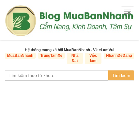
Togg
navig
Hệ thống mạng xã hội MuaBanNhanh - ViecLamVui
MuaBanNhanh
TrungTamXe
Nhà
Việc
NhanhDeDang
Đất
làm
Tìm kiếm