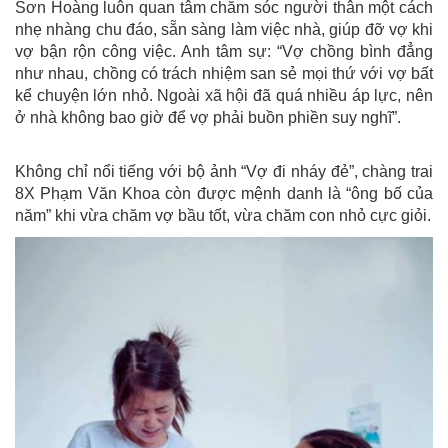
Sơn Hoàng luôn quan tâm chăm sóc người thân một cách
nhẹ nhàng chu đáo, sẵn sàng làm việc nhà, giúp đỡ vợ khi
vợ bận rộn công việc. Anh tâm sự: “Vợ chồng bình đẳng
như nhau, chồng có trách nhiệm san sẻ mọi thứ với vợ bất
kể chuyện lớn nhỏ. Ngoài xã hội đã quá nhiều áp lực, nên
ở nhà không bao giờ để vợ phải buồn phiền suy nghĩ”.
Không chỉ nổi tiếng với bộ ảnh “Vợ đi nháy đẻ”, chàng trai
8X Phạm Văn Khoa còn được mệnh danh là “ông bố của
năm” khi vừa chăm vợ bầu tốt, vừa chăm con nhỏ cực giỏi.