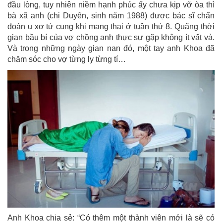
đầu lòng, tuy nhiên niềm hạnh phúc ấy chưa kịp vỡ òa thì
bà xã anh (chị Duyên, sinh năm 1988) được bác sĩ chẩn
đoán u xơ tử cung khi mang thai ở tuần thứ 8. Quãng thời
gian bầu bí của vợ chồng anh thực sự gặp không ít vất vả.
Và trong những ngày gian nan đó, một tay anh Khoa đã
chăm sóc cho vợ từng ly từng tí…
Anh Khoa chia sẻ: “Có thêm một thành viên mới là sẽ có