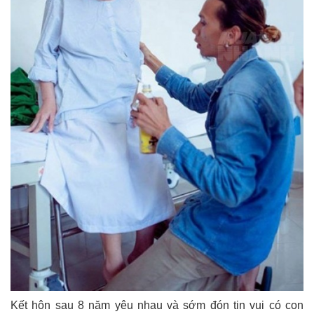
Kết hôn sau 8 năm yêu nhau và sớm đón tin vui có con