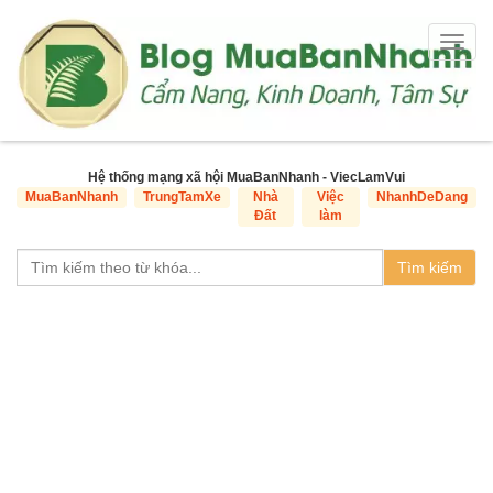
Togg
navig
Hệ thống mạng xã hội MuaBanNhanh - ViecLamVui
MuaBanNhanh
TrungTamXe
Nhà
Việc
NhanhDeDang
Đất
làm
Tìm kiếm