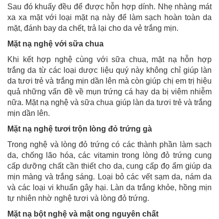
Sau đó khuấy đều để được hỗn hợp dính. Nhẹ nhàng mát
xa xa mặt với loại mặt nạ này để làm sạch hoàn toàn da
mặt, đánh bay da chết, trả lại cho da vẻ trắng mịn.
Mặt nạ nghệ với sữa chua
Khi kết hợp nghệ cùng với sữa chua, mặt nạ hỗn hợp
trắng da từ các loại dược liệu quý này không chỉ giúp làn
da tươi trẻ và trắng mịn dần lên mà còn giúp chị em trị hiệu
quả những vấn đề về mụn trứng cá hay da bị viêm nhiễm
nữa. Mặt nạ nghệ và sữa chua giúp làn da tươi trẻ và trắng
mịn dần lên.
Mặt nạ nghệ tươi trộn lòng đỏ trứng gà
Trong nghệ và lòng đỏ trứng có các thành phần làm sạch
da, chống lão hóa, các vitamin trong lòng đỏ trứng cung
cấp dưỡng chất cần thiết cho da, cung cấp đọ ẩm giúp da
mịn màng và trắng sáng. Loại bỏ các vết sạm da, nám da
và các loại vi khuẩn gây hại. Làn da trắng khỏe, hồng mịn
tự nhiên nhờ nghệ tươi và lòng đỏ trứng.
Mặt nạ bột nghệ và mật ong nguyên chất