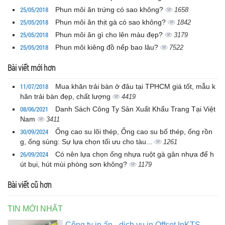
25/05/2018
Phun môi ăn trứng có sao không?
1658
25/05/2018
Phun môi ăn thịt gà có sao không?
1842
25/05/2018
Phun môi ăn gì cho lên màu đẹp?
3179
25/05/2018
Phun môi kiêng đồ nếp bao lâu?
7522
Bài viết mới hơn
11/07/2018
Mua khăn trải bàn ở đâu tại TPHCM giá tốt, mẫu k
hăn trải bàn đẹp, chất lượng
4419
08/06/2021
Danh Sách Công Ty Sản Xuất Khẩu Trang Tại Việt
Nam
3411
30/09/2024
Ống cao su lõi thép, Ống cao su bố thép, ống rồn
g, ống sùng: Sự lựa chọn tối ưu cho tàu...
1261
26/09/2024
Có nên lựa chọn ống nhựa ruột gà gân nhựa để h
út bụi, hút mùi phòng sơn không?
1179
Bài viết cũ hơn
TIN MỚI NHẤT
Công ty in ấn - dịch vụ in Offset InKTS -