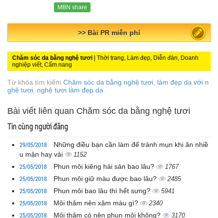
MBN share
>> Quảng cáo miễn phí
Chăm sóc da bằng nghệ tươi
| Thời trang, Làm đẹp, Diễn đàn, Doanh
nghiệp viết, Cẩm nang
Từ khóa tìm kiếm
Chăm sóc da bằng nghệ tươi
,
làm đẹp da với n
ghệ tươi
,
nghệ tươi làm đẹp da
Bài viết liên quan Chăm sóc da bằng nghệ tươi
Tin cùng người đăng
29/05/2018
Những điều bạn cần làm để tránh mụn khi ăn nhiề
u mận hay vải
1152
25/05/2018
Phun môi kiêng hải sản bao lâu?
1767
25/05/2018
Phun môi giữ màu được bao lâu?
2485
25/05/2018
Phun môi bao lâu thì hết sưng?
5941
25/05/2018
Môi thâm nên xăm màu gì?
2340
25/05/2018
Môi thâm có nên phun môi không?
3170