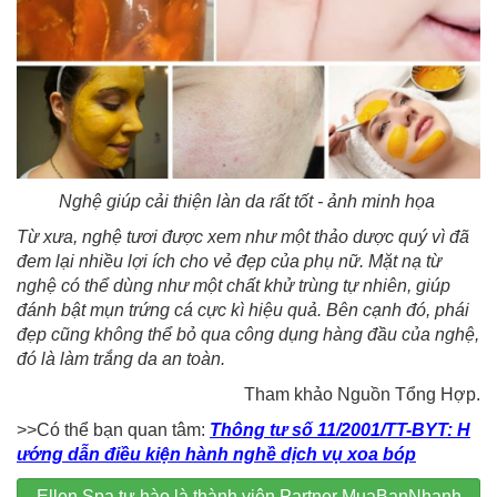
Nghệ giúp cải thiện làn da rất tốt - ảnh minh họa
Từ xưa, nghệ tươi được xem như một thảo dược quý vì đã
đem lại nhiều lợi ích cho vẻ đẹp của phụ nữ. Mặt nạ từ
nghệ có thể dùng như một chất khử trùng tự nhiên, giúp
đánh bật mụn trứng cá cực kì hiệu quả. Bên cạnh đó, phái
đẹp cũng không thể bỏ qua công dụng hàng đầu của nghệ,
đó là làm trắng da an toàn.
Tham khảo Nguồn Tổng Hợp.
>>Có thể bạn quan tâm:
Thông tư số 11/2001/TT-BYT: H
ướng dẫn điều kiện hành nghề dịch vụ xoa bóp
Ellen Spa tự hào là thành viên Partner MuaBanNhanh