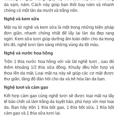
da sạm, nám. Cách này giúp bạn thổi bay nám và nhanh
chóng có một làn da mướt và trắng nõn.
Nghệ và kem sữa
Mặt nạ từ nghệ và kem sữa là một trong những biện pháp
đơn giản, nhanh chóng nhất để lấy lại làn da đẹp rạng
ngời. Kem sữa tươi giúp dưỡng ẩm toàn diện cho da trong
khi đó, nghệ tươi làm sáng những vùng da tối màu.
Nghệ và nước hoa hồng
Trộn 1 thìa nước hoa hồng với vài lát nghệ tươi , sau đó
thêm khoảng 1/2 thìa sữa đông. Khuấy đều hỗn hợp và
thoa lên da mặt. Loại mặt nạ này sẽ giúp các cơ mặt được
thư giãn, tăng độ đàn hồi cho da và trẻ hóa làn da bạn.
Nghệ tươi và cám gạo
Kết hợp cám gạo cùng nghệ tươi sẽ được loại mặt nạ tẩy
tế bào chết và làm trắng da tuyệt hảo, phù hợp với mọi loại
da. Bạn hãy trộn 1 thìa bột gạo, 1 thìa bột sữa, 1 thìa bột
cám gạo và 1 thìa sữa tươi lại.