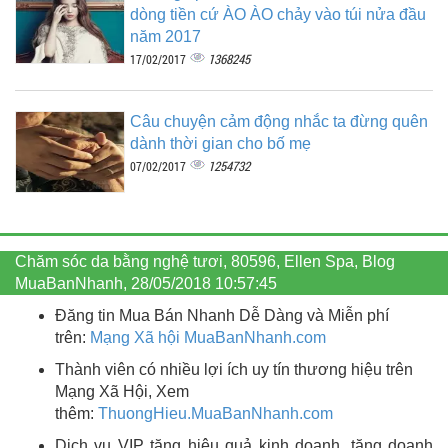
dòng tiền cứ ÀO ÀO chảy vào túi nửa đầu
năm 2017
1368245
17/02/2017
Câu chuyện cảm động nhắc ta đừng quên
dành thời gian cho bố mẹ
1254732
07/02/2017
Chăm sóc da bằng nghệ tươi, 80596, Ellen Spa, Blog
MuaBanNhanh, 28/05/2018 10:57:45
Đăng tin Mua Bán Nhanh Dễ Dàng và Miễn phí
trên:
Mạng Xã hội MuaBanNhanh.com
Thành viên có nhiều lợi ích uy tín thương hiệu trên
Mạng Xã Hội, Xem
thêm:
ThuongHieu.MuaBanNhanh.
com
Dịch vụ VIP tăng hiệu quả kinh doanh, tăng doanh