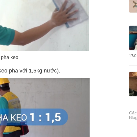
17/0
 pha keo.
 keo pha với 1,5kg nước).
Các
Blo