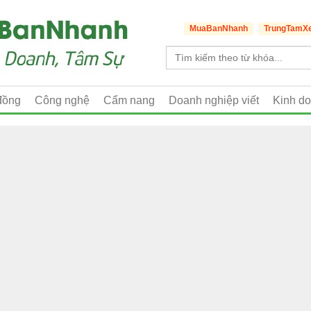
MuaBanNhanh
TrungTamX
đồng
Công nghệ
Cẩm nang
Doanh nghiệp viết
Kinh d