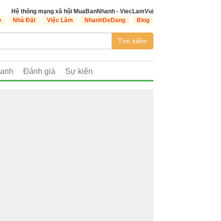
Hệ thống mạng xã hội MuaBanNhanh - ViecLamVui
e
Nhà Đất
Việc Làm
NhanhDeDang
Blog
Tìm kiếm
oanh
Đánh giá
Sự kiện