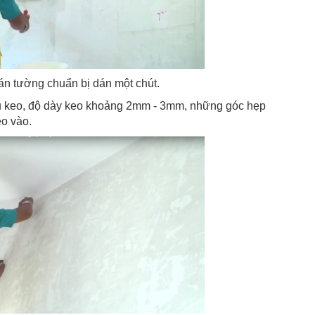
dán tường chuẩn bị dán một chút.
ủ keo, độ dày keo khoảng 2mm - 3mm, những góc hẹp
eo vào.