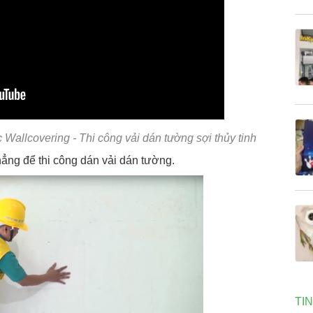
c Wallcovering - Thi công vải dán tường sợi thủy tinh
ẳng để thi công dán vải dán tường.
TI