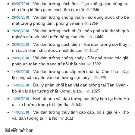
09/07/2018
Vải dán tường cách âm - Tạo không gian riêng tư
cho từng không gian, cách âm cực tốt
1246
29/06/2018
Vải dán tường chống thấm - sử dụng được cho bề
mặt tường phòng tắm, phòng vệ sinh
1269
28/06/2018
Vải dán tường cách nhiệt - sản phẩm là thành quả
nghiên cứu và phát triển riêng cho khí...
1440
28/06/2018
Vải dán tường cách điện - Vải dán tường sợi thủy ti
nh cách điện, chịu được nhiệt độ cao
1652
28/06/2018
Vải dán tường chống cháy - Đột phá trong các giải
pháp an toàn cho trang trí nội thất nhà
1302
14/06/2018
Vải dán tường cao cấp mới nhất tại Cần Thơ - Đại
lý cung cấp uy tín vải dán tường sợi thủy...
966
14/06/2018
Đại lý phân phối bán vải dán tường tại Tân Uyên -
bỏ sỉ vải dán tường chất lượng, giao...
1025
14/06/2018
Kinh doanh vải dán tường sợi thủy tinh tại Biên Hò
a - xu hướng trang trí hiện đại
842
14/06/2018
Vải dán tường thủy tinh cao cấp, bỏ sỉ giá rẻ - Kho
vải dán tường tại Hà Nội
1011
Bài viết mới hơn