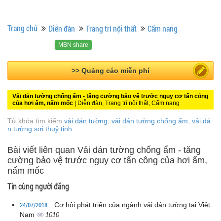
Trang chủ
Diễn đàn
Trang trí nội thất
Cẩm nang
MBN share
>> Quảng cáo miễn phí
Vải dán tường chống ẩm - tăng cường bảo vệ trước nguy cơ tấn công
của hơi ẩm, nấm mốc
| Diễn đàn, Trang trí nội thất, Cẩm nang
Từ khóa tìm kiếm
vải dán tường
,
vải dán tường chống ẩm
,
vải dá
n tường sợi thuỷ tinh
Bài viết liên quan Vải dán tường chống ẩm - tăng
cường bảo vệ trước nguy cơ tấn công của hơi ẩm,
nấm mốc
Tin cùng người đăng
24/07/2018
Cơ hội phát triển của ngành vải dán tường tại Việt
Nam
1010