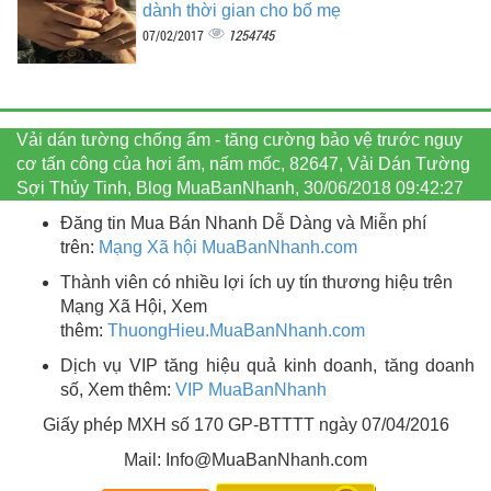
dành thời gian cho bố mẹ
1254745
07/02/2017
Vải dán tường chống ẩm - tăng cường bảo vệ trước nguy
cơ tấn công của hơi ẩm, nấm mốc, 82647, Vải Dán Tường
Sợi Thủy Tinh, Blog MuaBanNhanh, 30/06/2018 09:42:27
Đăng tin Mua Bán Nhanh Dễ Dàng và Miễn phí
trên:
Mạng Xã hội MuaBanNhanh.com
Thành viên có nhiều lợi ích uy tín thương hiệu trên
Mạng Xã Hội, Xem
thêm:
ThuongHieu.MuaBanNhanh.
com
Dịch vụ VIP tăng hiệu quả kinh doanh, tăng doanh
số, Xem thêm:
VIP MuaBanNhanh
Giấy phép MXH số 170 GP-BTTTT ngày 07/04/2016
Mail: Info@MuaBanNhanh.com