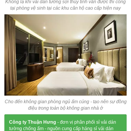
Không lạ khi vải dán tường sợi thủy tinh vẫn được thi công
tại phòng vệ sinh tại các khu căn hộ cao cấp hiện nay
Cho đến không gian phòng ngủ ấm cúng - tạo nên sự đồng
điệu trong toàn bộ không gian nhà ở
Công ty Thuận Hưng
- đơn vị phân phối sỉ vải dán
tường chống ẩm - nguồn cung cấp háng sỉ vải dán