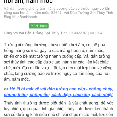
hơi ẩm, nấm mốc
Vải dán tường chống ẩm - tăng cường bảo vệ trước nguy cơ tấn
công của hơi ẩm, nấm mốc, 82647, Vải Dán Tường Sợi Thủy Tinh
Blog MuaBanNhanh
MBN share
Đăng bởi
Vải Dán Tường Sợi Thủy Tinh
| 30/06/2018 |
1084
Tường xi măng thường chứa nhiều hơi ẩm, có thể phá
hỏng màng sơn và gây ra các mảng hoen ố, nấm mốc,
khiến cho bề mặt tường nhanh xuống cấp. Vải dán tường
sợi thủy tinh cao cấp được tạo thành từ các liên kết chặc
chẽ, mức độ co dãn vượt trội, tạo nên một lớp bảo vệ vững
chắc, tăng cường bảo vệ trước nguy cơ tấn công của hơi
ẩm, nấm mốc.
>>
Hé lộ bí mật về vải dán tường cao cấp - chống cháy,
chống thấm, chống ẩm, cách điện, cách âm, cách nhiệt
Thủy tinh thường được biết đến là vật chất trong, dễ vỡ;
tuy nhiên, qua quá trình gia nhiệt, thủy tinh được kéo thành
sợi có đường kính siêu nhỏ chỉ vài chục micro mét, tức còn