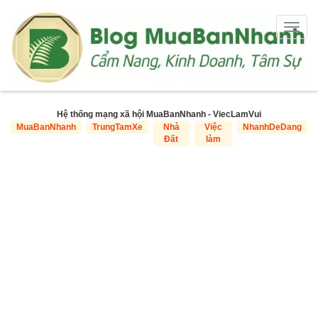
Togg
navig
Hệ thống mạng xã hội MuaBanNhanh - ViecLamVui
MuaBanNhanh
TrungTamXe
Nhà
Việc
NhanhDeDang
Đất
làm