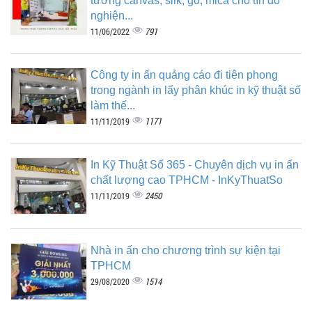
tường canvas, silk, gỗ, mica cho tín đồ
nghiện...
791
11/06/2022
Công ty in ấn quảng cáo đi tiên phong
trong ngành in lấy phân khúc in kỹ thuật số
làm thế...
1171
11/11/2019
In Kỹ Thuật Số 365 - Chuyên dịch vụ in ấn
chất lượng cao TPHCM - InKyThuatSo
2450
11/11/2019
Nhà in ấn cho chương trình sự kiện tại
TPHCM
1514
29/08/2020