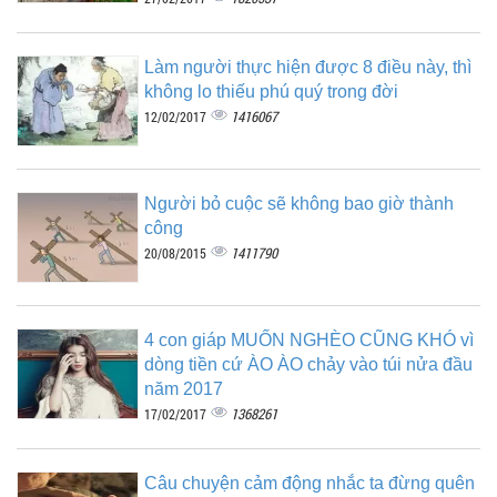
Làm người thực hiện được 8 điều này, thì
không lo thiếu phú quý trong đời
1416067
12/02/2017
Người bỏ cuộc sẽ không bao giờ thành
công
1411790
20/08/2015
4 con giáp MUỐN NGHÈO CŨNG KHÓ vì
dòng tiền cứ ÀO ÀO chảy vào túi nửa đầu
năm 2017
1368261
17/02/2017
Câu chuyện cảm động nhắc ta đừng quên