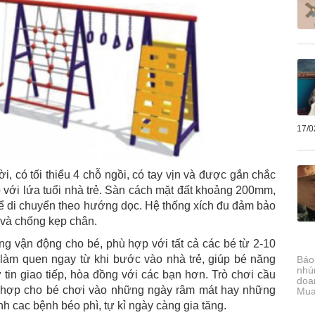
17/0
ời, có tối thiểu 4 chỗ ngồi, có tay vịn và được gắn chắc
 với lứa tuổi nhà trẻ. Sàn cách mặt đất khoảng 200mm,
hể di chuyển theo hướng dọc. Hệ thống xích đu đảm bảo
c và chống kẹp chân.
ng vận động cho bé, phù hợp với tất cả các bé từ 2-10
c làm quen ngay từ khi bước vào nhà trẻ, giúp bé năng
Báo 
nhú
in giao tiếp, hòa đồng với các bạn hơn. Trò chơi cầu
doa
ù hợp cho bé chơi vào những ngày râm mát hay những
Mua
nh cac bệnh béo phì, tự kỉ ngày càng gia tăng.