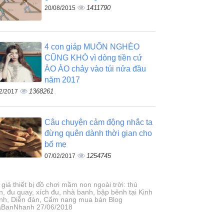
1411790
20/08/2015
4 con giáp MUỐN NGHÈO
CŨNG KHÓ vì dòng tiền cứ
ÀO ÀO chảy vào túi nửa đầu
năm 2017
1368261
2/2017
Câu chuyện cảm động nhắc ta
đừng quên dành thời gian cho
bố mẹ
1254745
07/02/2017
giá thiết bị đồ chơi mầm non ngoài trời: thú
n, đu quay, xích đu, nhà banh, bập bênh tại Kinh
nh, Diễn đàn, Cẩm nang mua bán Blog
BanNhanh 27/06/2018