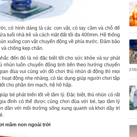
rời, có hình dáng là các con vật, có tay cầm và chỗ để
ứa tuổi nhà trẻ và cách mặt đất tối đa 400mm. Hệ thống
hún xuống con vật chuyển động về phía trước. Đảm bảo
c và chống kẹp chân.
nhắc đến đó là nó đặc biệt tốt cho sức khỏe và sự phát
 thú nhún luôn chuyển động tịnh tiến theo hướng chuyển
27/0
gian đùa vui cùng với đồ chơi thú nhún di động thì mọi
 hoạt động nhẹ nhàng, có tác dụng giúp người chơi tập
tốt cho phần tim mạch, hệ hô hấp.
úp bé phát triển tốt về tâm lý. Đặc biệt, thú nhún có rất
ia đình có thể được cùng chơi đùa với bé, tạo tâm lý
en dần với môi trường sống xung quanh và khơi dậy trí
é.
hơi mầm non ngoài trời