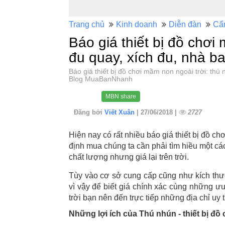
Trang chủ
Kinh doanh
Diễn đàn
Cẩ
Báo giá thiết bị đồ chơi
đu quay, xích đu, nhà b
Báo giá thiết bị đồ chơi mầm non ngoài trời: thú
Blog MuaBanNhanh
MBN share
Đăng bởi
Viết Xuân
| 27/06/2018 |
2727
Hiện nay có rất nhiều báo giá thiết bị đồ c
định mua chúng ta cần phải tìm hiều một cá
chất lượng nhưng giá lại trên trời.
Tùy vào cơ sở cung cấp cũng như kích thư
vì vậy để biết giá chính xác cùng những ư
trời bạn nên đến trực tiếp những địa chỉ uy
Những lợi ích của Thú nhún - thiết bị đồ