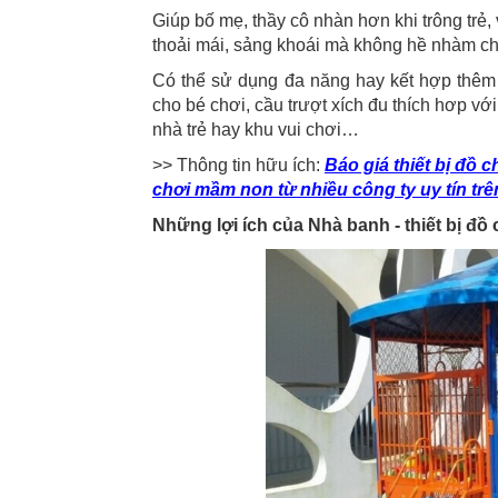
Giúp bố mẹ, thầy cô nhàn hơn khi trông trẻ, 
thoải mái, sảng khoái mà không hề nhàm chá
Có thể sử dụng đa năng hay kết hợp thêm v
cho bé chơi, cầu trượt xích đu thích hơp vớ
nhà trẻ hay khu vui chơi…
>> Thông tin hữu ích:
Báo giá thiết bị đồ 
chơi mầm non từ nhiều công ty uy tín 
Những lợi ích của Nhà banh - thiết bị đồ