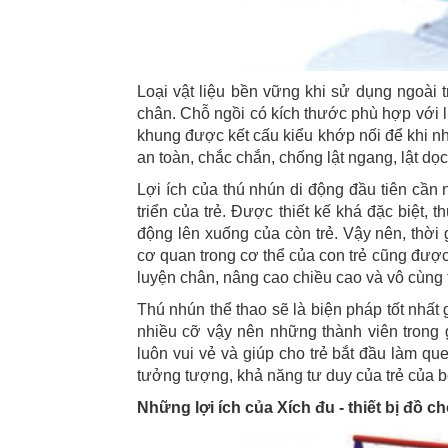
Loại vật liệu bền vững khi sử dụng ngoài t
chân. Chỗ ngồi có kích thước phù hợp với l
khung được kết cấu kiểu khớp nối để khi n
an toàn, chắc chắn, chống lật ngang, lật dọ
Lợi ích của thú nhún di động đầu tiên cần 
triển của trẻ. Được thiết kế khá đặc biệt,
động lên xuống của còn trẻ. Vậy nên, thời 
cơ quan trong cơ thể của con trẻ cũng được
luyện chân, nâng cao chiều cao và vô cùng 
Thú nhún thể thao sẽ là biện pháp tốt nhất gi
nhiều cỡ vậy nên những thành viên trong g
luôn vui vẻ và giúp cho trẻ bắt đầu làm qu
tưởng tượng, khả năng tư duy của trẻ của b
Những lợi ích của Xích đu - thiết bị đồ c