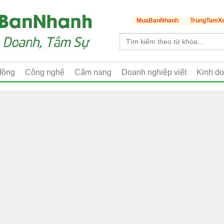
MuaBanNhanh
TrungTamX
đồng
Công nghệ
Cẩm nang
Doanh nghiệp viết
Kinh d