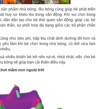
 sản phẩm nhà bóng, lều bóng cũng giúp bé phát triển
phát huy sự khéo léo trong vận động. Khi vui chơi trong
ú, dần dần tạo cho bé thói quen vận động, giúp các bé
 toàn thân, sự phối hợp đa dạng giữa các bộ phận chân
cũng như béo phì, hấp thụ chất dinh dưỡng tốt hơn và
 yên tâm khi bé chơi trong nhà bóng, có thể vừa làm
 nhiều.
 nhiều khiến bé trở nên rụt rè, nhút nhát, việc cho bé
u bóng sẽ giúp bạn cải thiện điều này.
 chơi mầm non ngoài trời