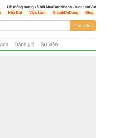
Hệ thống mạng xã hội MuaBanNhanh - ViecLamVui
e
Nhà Đất
Việc Làm
NhanhDeDang
Blog
Tìm kiếm
oanh
Đánh giá
Sự kiện