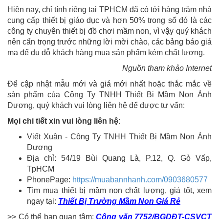
Hiện nay, chỉ tính riêng tại TPHCM đã có tới hàng trăm nhà
cung cấp thiết bị giáo dục và hơn 50% trong số đó là các
công ty chuyên thiết bị đồ chơi mầm non, vì vậy quý khách
nên cẩn trọng trước những lời mời chào, các bảng báo giá
ma để dụ dỗ khách hàng mua sản phẩm kém chất lượng.
Nguồn tham khảo Internet
Để cập nhật mẫu mới và giá mới nhất hoặc thắc mắc về
sản phẩm của Công Ty TNHH Thiết Bị Mầm Non Ánh
Dương, quý khách vui lòng liên hệ để được tư vấn:
Mọi chi tiết xin vui lòng liên hệ:
Viết Xuân - Công Ty TNHH Thiết Bị Mầm Non Ánh
Dương
Địa chỉ: 54/19 Bùi Quang Là, P.12, Q. Gò Vấp,
TpHCM
PhonePage:
https://muabannhanh.com/0903680577
Tìm mua thiết bị mầm non chất lượng, giá tốt, xem
ngay tại:
Thiết Bị Trường Mầm Non Giá Rẻ
>> Có thể bạn quan tâm:
Công văn 7752/BGDĐT-CSVCT