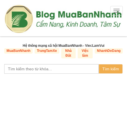
Togg
navig
Hệ thống mạng xã hội MuaBanNhanh - ViecLamVui
MuaBanNhanh
TrungTamXe
Nhà
Việc
NhanhDeDang
Đất
làm
Tìm kiếm