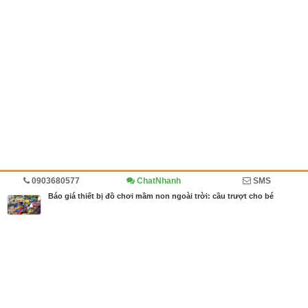
0903680577
ChatNhanh
SMS
Trang chủ
Kinh doanh
Diễn đàn
Cẩm nang mua bán
Báo giá thiết bị đồ chơi mầm non ngoài trời: cầu trượt cho bé
MBN share
>> Quảng cáo miễn phí
Báo giá thiết bị đồ chơi mầm non ngoài trời: cầu trượt cho bé
| Kinh
doanh, Diễn đàn, Cẩm nang mua bán