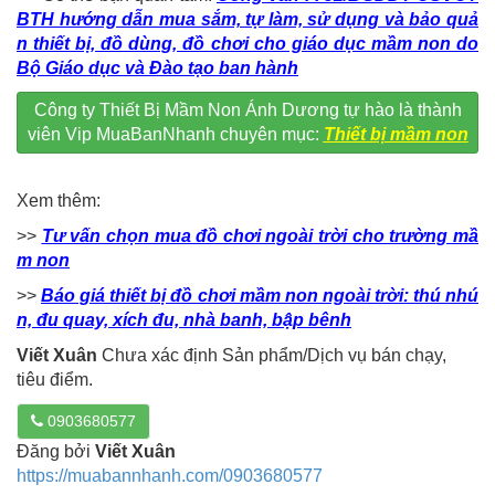
BTH hướng dẫn mua sắm, tự làm, sử dụng và bảo quả
n thiết bị, đồ dùng, đồ chơi cho giáo dục mầm non do
Bộ Giáo dục và Đào tạo ban hành
Công ty Thiết Bị Mầm Non Ánh Dương tự hào là thành
viên Vip MuaBanNhanh chuyên mục:
Thiết bị mầm non
Xem thêm:
>>
Tư vấn chọn mua đồ chơi ngoài trời cho trường mầ
m non
>>
Báo giá thiết bị đồ chơi mầm non ngoài trời: thú nhú
n, đu quay, xích đu, nhà banh, bập bênh
Viết Xuân
Chưa xác định Sản phẩm/Dịch vụ bán chạy,
tiêu điểm.
0903680577
Đăng bởi
Viết Xuân
https://muabannhanh.com/0903680577