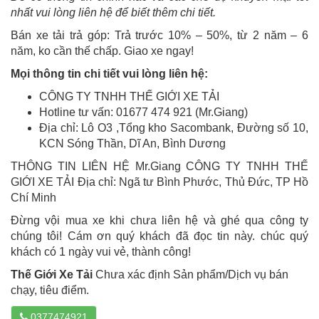
nhất vui lòng liên hệ để biết thêm chi tiết.
Bán xe tải trả góp: Trả trước 10% – 50%, từ 2 năm – 6
năm, ko cần thế chấp. Giao xe ngay!
Mọi thông tin chi tiết vui lòng liên hệ:
CÔNG TY TNHH THẾ GIỚI XE TẢI
Hotline tư vấn: 01677 474 921 (Mr.Giang)
Địa chỉ: Lô O3 ,Tổng kho Sacombank, Đường số 10,
KCN Sóng Thần, Dĩ An, Bình Dương
THÔNG TIN LIÊN HỆ Mr.Giang CÔNG TY TNHH THẾ
GIỚI XE TẢI Địa chỉ: Ngã tư Bình Phước, Thủ Đức, TP Hồ
Chí Minh
Đừng vội mua xe khi chưa liên hệ và ghé qua công ty
chúng tôi! Cám ơn quý khách đã đọc tin này. chúc quý
khách có 1 ngày vui vẻ, thành công!
Thế Giới Xe Tải
Chưa xác định Sản phẩm/Dịch vụ bán
chạy, tiêu điểm.
0377474921