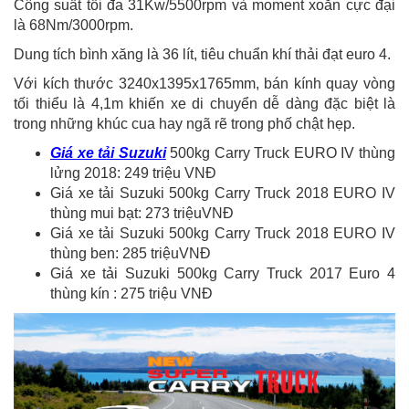
Công suất tối đa 31Kw/5500rpm và moment xoắn cực đại
là 68Nm/3000rpm.
Dung tích bình xăng là 36 lít, tiêu chuẩn khí thải đạt euro 4.
Với kích thước 3240x1395x1765mm, bán kính quay vòng
tối thiểu là 4,1m khiến xe di chuyển dễ dàng đặc biệt là
trong những khúc cua hay ngã rẽ trong phố chật hẹp.
Giá xe tải Suzuki
500kg Carry Truck EURO IV thùng
lửng 2018: 249 triệu VNĐ
Giá xe tải Suzuki 500kg Carry Truck 2018 EURO IV
thùng mui bạt: 273 triệuVNĐ
Giá xe tải Suzuki 500kg Carry Truck 2018 EURO IV
thùng ben: 285 triệuVNĐ
Giá xe tải Suzuki 500kg Carry Truck 2017 Euro 4
thùng kín : 275 triệu VNĐ