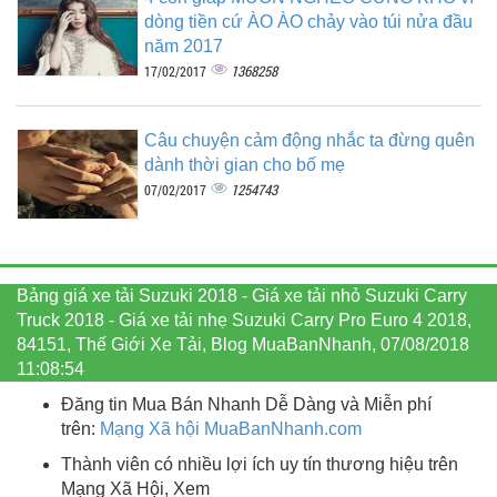
dòng tiền cứ ÀO ÀO chảy vào túi nửa đầu
năm 2017
1368258
17/02/2017
Câu chuyện cảm động nhắc ta đừng quên
dành thời gian cho bố mẹ
1254743
07/02/2017
Bảng giá xe tải Suzuki 2018 - Giá xe tải nhỏ Suzuki Carry
Truck 2018 - Giá xe tải nhẹ Suzuki Carry Pro Euro 4 2018,
84151, Thế Giới Xe Tải, Blog MuaBanNhanh, 07/08/2018
11:08:54
Đăng tin Mua Bán Nhanh Dễ Dàng và Miễn phí
trên:
Mạng Xã hội MuaBanNhanh.com
Thành viên có nhiều lợi ích uy tín thương hiệu trên
Mạng Xã Hội, Xem