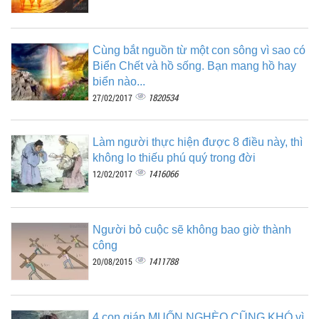
Cùng bắt nguồn từ một con sông vì sao có
Biển Chết và hồ sống. Bạn mang hồ hay
biển nào...
1820534
27/02/2017
Làm người thực hiện được 8 điều này, thì
không lo thiếu phú quý trong đời
1416066
12/02/2017
Người bỏ cuộc sẽ không bao giờ thành
công
1411788
20/08/2015
4 con giáp MUỐN NGHÈO CŨNG KHÓ vì