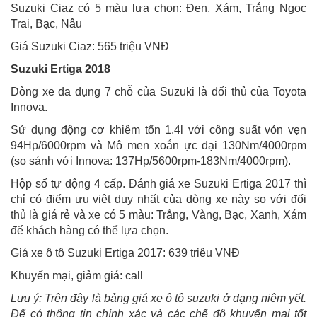
Suzuki Ciaz có 5 màu lựa chọn: Đen, Xám, Trắng Ngọc
Trai, Bạc, Nâu
Giá Suzuki Ciaz: 565 triệu VNĐ
Suzuki Ertiga 2018
Dòng xe đa dụng 7 chỗ của Suzuki là đối thủ của Toyota
Innova.
Sử dụng động cơ khiêm tốn 1.4l với công suất vỏn vẹn
94Hp/6000rpm và Mô men xoắn ực đại 130Nm/4000rpm
(so sánh với Innova: 137Hp/5600rpm-183Nm/4000rpm).
Hộp số tự động 4 cấp. Đánh giá xe Suzuki Ertiga 2017 thì
chỉ có điểm ưu việt duy nhất của dòng xe này so với đối
thủ là giá rẻ và xe có 5 màu: Trắng, Vàng, Bạc, Xanh, Xám
để khách hàng có thể lựa chọn.
Giá xe ô tô Suzuki Ertiga 2017: 639 triệu VNĐ
Khuyến mại, giảm giá: call
Lưu ý: Trên đây là bảng giá xe ô tô suzuki ở dạng niêm yết.
Để có thông tin chính xác và các chế độ khuyến mại tốt