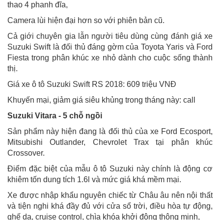
thao 4 phanh đĩa,
Camera lùi hiện đại hơn so với phiên bản cũ.
Cả giới chuyên gia lẫn người tiêu dùng cùng đánh giá xe
Suzuki Swift là đối thủ đáng gờm của Toyota Yaris và Ford
Fiesta trong phân khúc xe nhỏ dành cho cuộc sống thành
thị.
Giá xe ô tô Suzuki Swift RS 2018: 609 triệu VNĐ
Khuyến mại, giảm giá siêu khủng trong tháng này: call
Suzuki Vitara - 5 chỗ ngồi
Sản phẩm này hiện đang là đối thủ của xe Ford Ecosport,
Mitsubishi Outlander, Chevrolet Trax tại phân khúc
Crossover.
Điểm đặc biệt của mẫu ô tô Suzuki này chính là động cơ
khiêm tốn dung tích 1.6l và mức giá khá mềm mại.
Xe được nhập khẩu nguyên chiếc từ Châu âu nên nội thất
và tiện nghi khá đầy đủ với cửa sổ trời, điều hòa tự động,
ghế da, cruise control, chìa khóa khởi động thông minh,