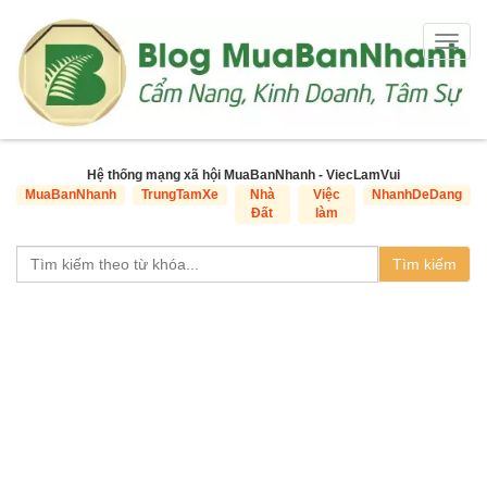
Togg
navig
Hệ thống mạng xã hội MuaBanNhanh - ViecLamVui
MuaBanNhanh
TrungTamXe
Nhà
Việc
NhanhDeDang
Đất
làm
Tìm kiếm