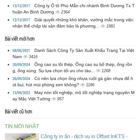
13/12/2017
Công ty Ô tô Phú Mẫn chi nhánh Bình Dương Tx T
huận An Bình Dương
2364
12/12/2017
Giải quyết những khó khăn, vướng mắc trong việc
nhận thế chấp tài sản đảm bảo là phương...
1981
Bài viết mới hơn
08/06/2021
Danh Sách Công Ty Sản Xuất Khẩu Trang Tại Việt
Nam
3416
30/09/2024
Ống cao su lõi thép, Ống cao su bố thép, ống rồn
g, ống sùng: Sự lựa chọn tối ưu cho tàu...
1268
26/09/2024
Có nên lựa chọn ống nhựa ruột gà gân nhựa để h
út bụi, hút mùi phòng sơn không?
1186
13/09/2023
May nón tốt nghiệp, mũ tốt nghiệp trạng nguyên M
ay Mặc Việt Tường
957
Bài viết cũ hơn
TIN MỚI NHẤT
Công ty in ấn - dịch vụ in Offset InKTS -