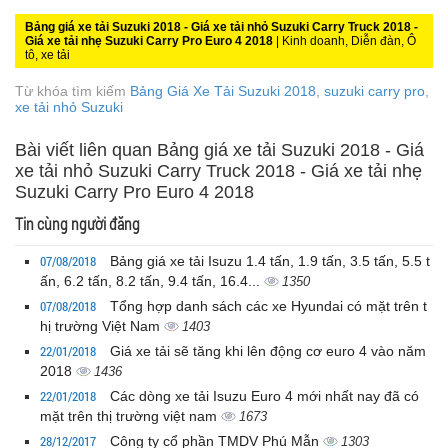
Bảng giá xe tải Suzuki 2018 - Giá xe tải nhỏ Suzuki Carry Truck 2018 -
Giá xe tải nhẹ Suzuki Carry Pro Euro 4 2018
| Kinh doanh, Diễn đàn, Ô
tô, xe tải
Từ khóa tìm kiếm
Bảng Giá Xe Tải Suzuki 2018
,
suzuki carry pro
,
xe tải nhỏ Suzuki
Bài viết liên quan Bảng giá xe tải Suzuki 2018 - Giá
xe tải nhỏ Suzuki Carry Truck 2018 - Giá xe tải nhẹ
Suzuki Carry Pro Euro 4 2018
Tin cùng người đăng
07/08/2018
Bảng giá xe tải Isuzu 1.4 tấn, 1.9 tấn, 3.5 tấn, 5.5 t
ấn, 6.2 tấn, 8.2 tấn, 9.4 tấn, 16.4...
1350
07/08/2018
Tổng hợp danh sách các xe Hyundai có mặt trên t
hị trường Việt Nam
1403
22/01/2018
Giá xe tải sẽ tăng khi lên động cơ euro 4 vào năm
2018
1436
22/01/2018
Các dòng xe tải Isuzu Euro 4 mới nhất nay đã có
mặt trên thị trường việt nam
1673
28/12/2017
Công ty cổ phần TMDV Phú Mẫn
1303