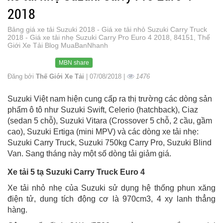
2018
Bảng giá xe tải Suzuki 2018 - Giá xe tải nhỏ Suzuki Carry Truck
2018 - Giá xe tải nhẹ Suzuki Carry Pro Euro 4 2018, 84151, Thế
Giới Xe Tải Blog MuaBanNhanh
MBN share
Đăng bởi
Thế Giới Xe Tải
| 07/08/2018 |
1476
Suzuki Việt nam hiện cung cấp ra thị trường các dòng sản
phẩm ô tô như Suzuki Swift, Celerio (hatchback), Ciaz
(sedan 5 chỗ), Suzuki Vitara (Crossover 5 chỗ, 2 cầu, gầm
cao), Suzuki Ertiga (mini MPV) và các dòng xe tải nhẹ:
Suzuki Carry Truck, Suzuki 750kg Carry Pro, Suzuki Blind
Van. Sang tháng này một số dòng tải giảm giá.
Xe tải 5 tạ Suzuki Carry Truck Euro 4
Xe tải nhỏ nhẹ của Suzuki sử dụng hệ thống phun xăng
điện tử, dung tích động cơ là 970cm3, 4 xy lanh thẳng
hàng.