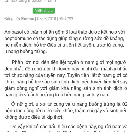
Enmax Blog MuaBanNhanh
MBN share
Đăng bởi
Enmax
| 07/08/2018 |
1269
Anibasol có thành phần gồm 3 loại thảo dược kết hợp với
peptidomune có tác dụng giúp tăng cường sức đề kháng,
hệ miễn dịch, hỗ trợ điều trị u tiền liệt tuyến, u xơ tử cung,
u nang buồng trứng.
Phần lớn nói đến tiền liệt tuyến ở nam giới mọi người
đều nhắc đến chữa trị khi tuyến này bì phì đại mà ít ai nhắc
tới chức năng của tuyến này. Tuyến tiền liệt ở nam giới có
chức năng hỗ trợ sản sinh tinh dịch, nếu tuyến tiền liệt suy
giảm đồng nghĩ với giảm khả năng sản sinh tinh dịch ở
nam giới và ảnh hưởng tới chức năng sinh lý nam.
Ở nữ giới, u xơ tử cung và u nang buồng trứng là 02
bệnh tác động lớn đến sức khỏe, thậm chí gây vô sinh nếu
không được điều trị kịp thời.
Do vậy khi có các dấu hiệu các bệnh này, người nam và