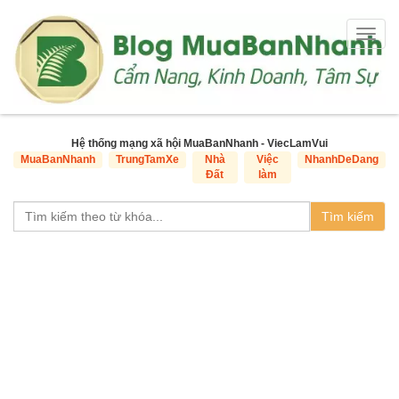
Togg
navig
Hệ thống mạng xã hội MuaBanNhanh - ViecLamVui
MuaBanNhanh
TrungTamXe
Nhà
Việc
NhanhDeDang
Đất
làm
Tìm kiếm