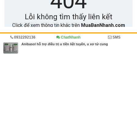
0932292136
ChatNhanh
SMS
Trang chủ
Sức khỏe
Diễn đàn
Đánh giá
Anibasol hỗ trợ điều trị u tiền liệt tuyến, u xơ tử cung
MBN share
>> Bài PR miễn phí
Anibasol hỗ trợ điều trị u tiền liệt tuyến, u xơ tử cung
| Sức khỏe, Diễn
đàn, Đánh giá
Từ khóa tìm kiếm
Anibasol
,
anibasol bán ở đâu
,
anibasol mua ở đ
âu
Bài viết liên quan Anibasol hỗ trợ điều trị u tiền liệt
tuyến, u xơ tử cung
Tin cùng người đăng