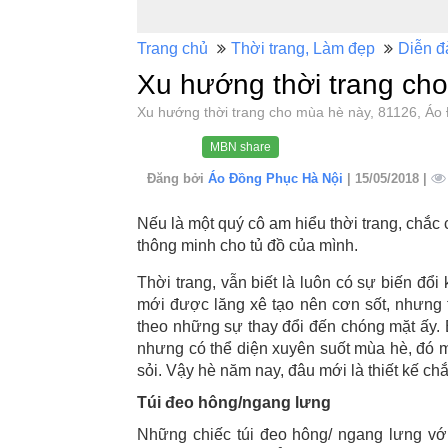
Trang chủ
Thời trang, Làm đẹp
Diễn đ
Xu hướng thời trang ch
Xu hướng thời trang cho mùa hè này, 81126, Á
MBN share
Đăng bởi
Áo Đồng Phục Hà Nội
| 15/05/2018 |
Nếu là một quý cô am hiểu thời trang, chắc
thông minh cho tủ đồ của mình.
Thời trang, vẫn biết là luôn có sự biến đổ
mới được lăng xê tạo nên cơn sốt, nhưng
theo những sự thay đổi đến chóng mặt ấy. 
nhưng có thể diện xuyên suốt mùa hè, đó mớ
sỏi. Vậy hè năm nay, đâu mới là thiết kế ch
Túi đeo hông/ngang lưng
Những chiếc túi đeo hông/ ngang lưng với 