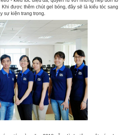
retro - kiểu tóc điệu đà, quyến rũ với những nếp uốn to
Khi được thêm chút gel bóng, đây sẽ là kiểu tóc sang
 sự kiện trang trọng.