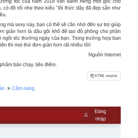
 hướng tóc của năm 2018 vẫn dành riêng một góc cho
 có độ rối nhẹ theo kiểu "tôi thức dậy đã đẹp sẵn như
iều.
ng mà sexy này, bạn có thể sẽ cần nhờ đến sự trợ giúp
ơn giản hơn là dầu gội khô để tạo độ phồng cho phần
ới ngôi tóc thường ngày của bạn. Trong trường hợp bạn
ên thì mọi thứ đơn giản hơn rất nhiều rồi!
Nguồn Internet
phẩm bán chạy, tiêu điểm.
HTML source
àn
Cẩm nang