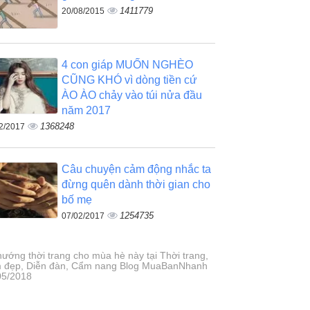
1411779
20/08/2015
4 con giáp MUỐN NGHÈO
CŨNG KHÓ vì dòng tiền cứ
ÀO ÀO chảy vào túi nửa đầu
năm 2017
1368248
2/2017
Câu chuyện cảm động nhắc ta
đừng quên dành thời gian cho
bố mẹ
1254735
07/02/2017
hướng thời trang cho mùa hè này tại Thời trang,
 đẹp, Diễn đàn, Cẩm nang Blog MuaBanNhanh
05/2018