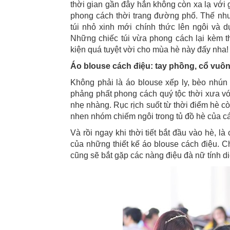
thời gian gần đây hẳn không còn xa lạ với g
phong cách thời trang đường phố. Thế như
túi nhỏ xinh mới chính thức lên ngôi và d
Những chiếc túi vừa phong cách lại kèm 
kiện quá tuyệt vời cho mùa hè này đấy nha!
Áo blouse cách điệu: tay phồng, cổ vuông
Không phải là áo blouse xếp ly, bèo nhún
phảng phất phong cách quý tộc thời xưa vớ
nhẹ nhàng. Rục rịch suốt từ thời điểm hè c
nhen nhóm chiếm ngôi trong tủ đồ hè của c
Và rồi ngay khi thời tiết bắt đầu vào hè, 
của những thiết kế áo blouse cách điệu. 
cũng sẽ bắt gặp các nàng điệu đà nữ tính di