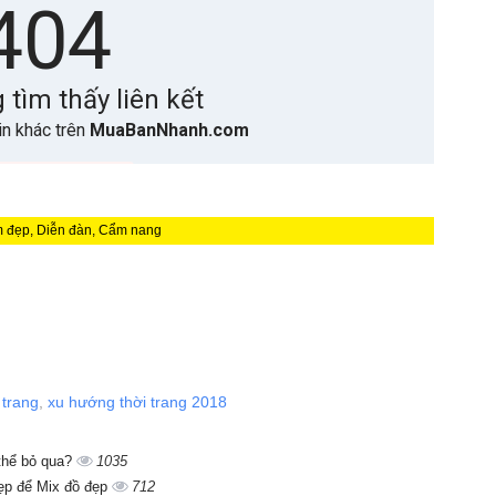
àm đẹp, Diễn đàn, Cẩm nang
 trang
,
xu hướng thời trang 2018
thể bỏ qua?
1035
đẹp để Mix đồ đẹp
712