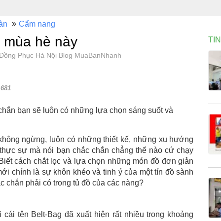
àn
Cẩm nang
o mùa hè này
TI
o Đồng Phục Hà Nội Blog MuaBanNhanh
681
 chắn bạn sẽ luôn có những lựa chọn sáng suốt và
i không ngừng, luôn có những thiết kế, những xu hướng
 thực sự mà nói bạn chắc chắn chẳng thể nào cứ chạy
Biết cách chắt lọc và lựa chọn những món đồ đơn giản
i chính là sự khôn khéo và tinh ý của một tín đồ sành
ắc chắn phải có trong tủ đồ của các nàng?
cái tên Belt-Bag đã xuất hiện rất nhiều trong khoảng