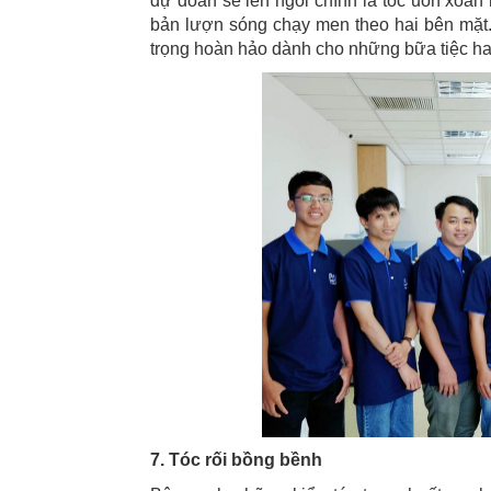
dự đoán sẽ lên ngôi chính là tóc uốn xoăn 
bản lượn sóng chạy men theo hai bên mặt. 
trọng hoàn hảo dành cho những bữa tiệc hay
7
. Tóc rối bồng bềnh