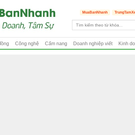
MuaBanNhanh
TrungTamX
đồng
Công nghệ
Cẩm nang
Doanh nghiệp viết
Kinh d