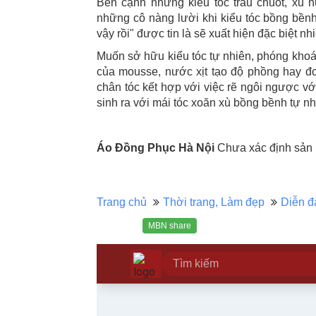
Bên cạnh những kiểu tóc trau chuốt, xu
những cô nàng lười khi kiểu tóc bồng bềnh,
vậy rồi" được tin là sẽ xuất hiện đặc biệt nh
Muốn sở hữu kiểu tóc tự nhiên, phóng khoá
của mousse, nước xịt tạo độ phồng hay đ
chân tóc kết hợp với việc rẽ ngôi ngược v
sinh ra với mái tóc xoăn xù bồng bềnh tự nhi
Áo Đồng Phục Hà Nội
Chưa xác định sản 
Trang chủ
Thời trang, Làm đẹp
Diễn đ
MBN share