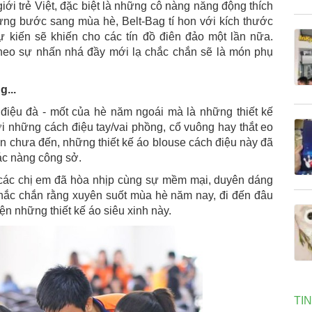
iới trẻ Việt, đặc biệt là những cô nàng năng động thích
ng bước sang mùa hè, Belt-Bag tí hon với kích thước
ự kiến sẽ khiến cho các tín đồ điên đảo một lần nữa.
theo sự nhấn nhá đầy mới lạ chắc chắn sẽ là món phụ
...
 điệu đà - mốt của hè năm ngoái mà là những thiết kế
i những cách điệu tay/vai phồng, cổ vuông hay thắt eo
òn chưa đến, những thiết kế áo blouse cách điệu này đã
ác nàng công sở.
là các chị em đã hòa nhịp cùng sự mềm mại, duyên dáng
Chắc chắn rằng xuyên suốt mùa hè năm nay, đi đến đâu
ện những thiết kế áo siêu xinh này.
TI