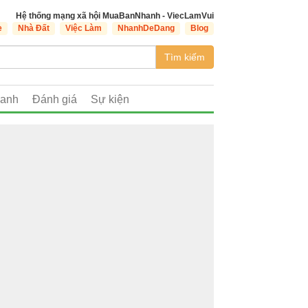
Hệ thống mạng xã hội MuaBanNhanh - ViecLamVui
e
Nhà Đất
Việc Làm
NhanhDeDang
Blog
Tìm kiếm
oanh
Đánh giá
Sự kiện