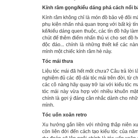
Kính râm gọng/kiểu dáng phá cách nổi b
Kính râm không chỉ là món đồ bảo vệ đôi m
phụ kiện nhấn nhá quan trọng với bất kỳ tí
kế/kiểu dáng quen thuộc, các tín đồ hãy là
chút để thêm điểm nhấn thú vị cho set đồ 
độc đáo... chính là những thiết kế các 
mình một chiếc kính râm hè này.
Tóc mái thưa
Liệu tóc mái đã hết mốt chưa? Câu trả lời l
nghiệm đủ các độ dài tóc mái trên đời, từ c
các cô nàng hãy quay trở lại với kiểu tóc 
tóc mái này vừa hợp với nhiều khuôn mặ
chính là gợi ý đáng cân nhắc dành cho nh
mình.
Tóc uốn xoăn retro
Xu hướng gắn liền với những thập niên x
còn liên đới đến cách tạo kiểu tóc của nă