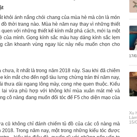
ật
ắt khỏi ánh nắng chói chang của mùa hè mà còn là món
n đồ thời trang nào. Mùa hè năm nay thay vì những thiết
m quen với những thiết kế kính mắt phá cách, mới lạ một
hè của mình. Gọng kính sắc màu hay dáng kính sắc lẹm
nàng cần khoanh vùng ngay lúc này nếu muốn chọn cho
17/0
à chưa, ít nhất là trong năm 2018 này. Sau khi đã chiêm
he kín mắt cho đến ngố tàu lưng chừng trán thì năm nay,
mái thưa dài ngang lông mày, cong nhẹ quen thuộc. Kiểu
t lại vừa phù hợp với không khí mùa xuân mát mẻ và
ững cô nàng đang muốn đổi tóc để F5 cho diện mạo của
Xu 
Làm
15/
ưa cũ không chỉ đánh chiếm tủ đồ của các cô nàng mà
m 2018. Trong năm nay, một trong những kiểu tóc được