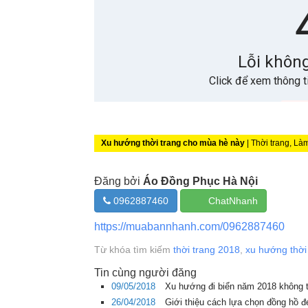
Xu hướng thời trang cho mùa hè này
| Thời trang, L
Đăng bởi
Áo Đồng Phục Hà Nội
0962887460
ChatNhanh
https://muabannhanh.com/0962887460
Từ khóa tìm kiếm
thời trang 2018
,
xu hướng thời
Tin cùng người đăng
09/05/2018
Xu hướng đi biển năm 2018 không 
26/04/2018
Giới thiệu cách lựa chọn đồng hồ 