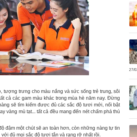
27/0
 tượng trưng cho màu nắng và sức sống trẻ trung, sôi
 tất cả các gam màu khác trong mùa hè năm nay. Đừng
àng sẽ tìm kiếm được đủ các sắc độ tươi mới, nổi bật
y vàng mù tạt... tất cả đều mang đến nét chấm phá thú
ộ đậm một chút sẽ an toàn hơn, còn những nàng tự tin
 với đủ mọi sắc độ tươi tắn và rạng rỡ nhất rồi.