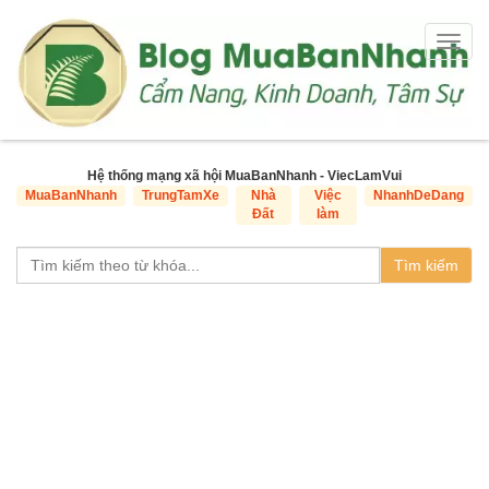
Togg
navig
Hệ thống mạng xã hội MuaBanNhanh - ViecLamVui
MuaBanNhanh
TrungTamXe
Nhà
Việc
NhanhDeDang
Đất
làm
Tìm kiếm