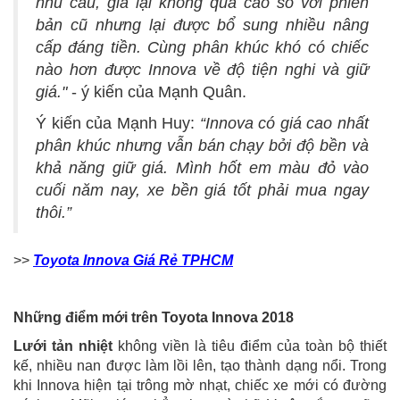
nhu cầu, giá lại không quá cao so với phiên
bản cũ nhưng lại được bổ sung nhiều nâng
cấp đáng tiền. Cùng phân khúc khó có chiếc
nào hơn được Innova về độ tiện nghi và giữ
giá."
- ý kiến của Mạnh Quân.
Ý kiến của Mạnh Huy:
“Innova có giá cao nhất
phân khúc nhưng vẫn bán chạy bởi độ bền và
khả năng giữ giá. Mình hốt em màu đỏ vào
cuối năm nay, xe bền giá tốt phải mua ngay
thôi.”
>>
Toyota Innova Giá Rẻ TPHCM
Những điểm mới trên Toyota Innova 2018
Lưới tản nhiệt
không viền là tiêu điểm của toàn bộ thiết
kế, nhiều nan được làm lồi lên, tạo thành dạng nổi. Trong
khi Innova hiện tại trông mờ nhạt, chiếc xe mới có đường