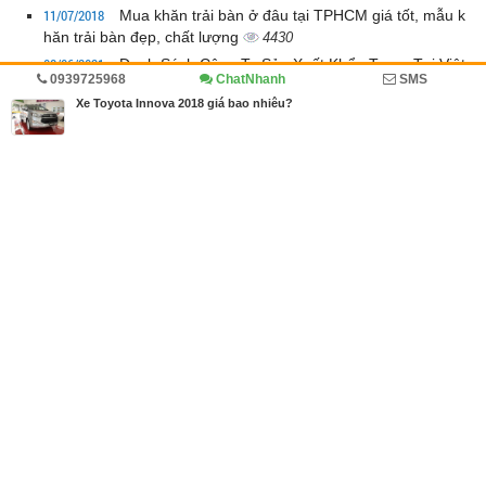
11/07/2018
Mua khăn trải bàn ở đâu tại TPHCM giá tốt, mẫu k
hăn trải bàn đẹp, chất lượng
4430
08/06/2021
Danh Sách Công Ty Sản Xuất Khẩu Trang Tại Việt
0939725968
ChatNhanh
SMS
Nam
3416
Xe Toyota Innova 2018 giá bao nhiêu?
30/09/2024
Ống cao su lõi thép, Ống cao su bố thép, ống rồn
g, ống sùng: Sự lựa chọn tối ưu cho tàu...
1268
26/09/2024
Có nên lựa chọn ống nhựa ruột gà gân nhựa để h
út bụi, hút mùi phòng sơn không?
1188
Bài viết cũ hơn
TIN MỚI NHẤT
Công ty in ấn - dịch vụ in Offset InKTS -
giải pháp cho in chất lượng cao số lượng
ít
1748
29/01/2020
Ngôi nhà in ấn chuyên sỉ và lẻ tranh treo
tường canvas, silk, gỗ, mica cho tín đồ