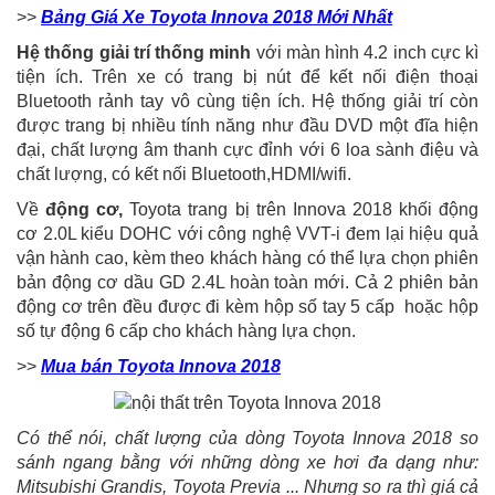
>>
Bảng Giá Xe Toyota Innova 2018 Mới Nhất
Hệ thống giải trí thống minh
với màn hình 4.2 inch cực kì
tiện ích. Trên xe có trang bị nút để kết nối điện thoại
Bluetooth rảnh tay vô cùng tiện ích. Hệ thống giải trí còn
được trang bị nhiều tính năng như đầu DVD một đĩa hiện
đại, chất lượng âm thanh cực đỉnh với 6 loa sành điệu và
chất lượng, có kết nối Bluetooth,HDMI/wifi.
Về
động cơ,
Toyota trang bị trên Innova 2018 khối động
cơ 2.0L kiểu DOHC với công nghệ VVT-i đem lại hiệu quả
vận hành cao, kèm theo khách hàng có thể lựa chọn phiên
bản động cơ dầu GD 2.4L hoàn toàn mới. Cả 2 phiên bản
động cơ trên đều được đi kèm hộp số tay 5 cấp hoặc hộp
số tự động 6 cấp cho khách hàng lựa chọn.
>>
Mua bán Toyota Innova 2018
Có thể nói, chất lượng của dòng Toyota Innova 2018 so
sánh ngang bằng với những dòng xe hơi đa dạng như:
Mitsubishi Grandis, Toyota Previa ... Nhưng so ra thì giá cả