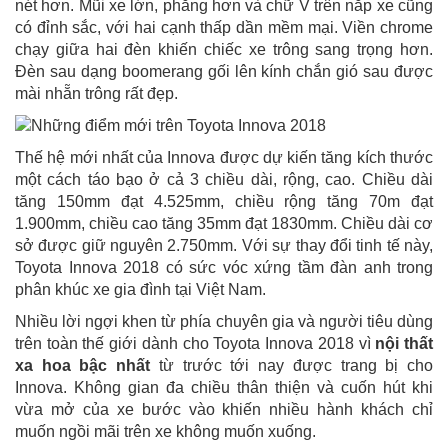
nét hơn. Mũi xe lớn, phẳng hơn và chữ V trên nắp xe cũng
có đỉnh sắc, với hai cạnh thấp dần mềm mại. Viền chrome
chạy giữa hai đèn khiến chiếc xe trông sang trọng hơn.
Đèn sau dạng boomerang gối lên kính chắn gió sau được
mài nhẵn trông rất đẹp.
Thế hệ mới nhất của Innova được dự kiến tăng kích thước
một cách táo bạo ở cả 3 chiều dài, rộng, cao. Chiều dài
tăng 150mm đạt 4.525mm, chiều rộng tăng 70m đạt
1.900mm, chiều cao tăng 35mm đạt 1830mm. Chiều dài cơ
sở được giữ nguyên 2.750mm. Với sự thay đổi tinh tế này,
Toyota Innova 2018 có sức vóc xứng tầm đàn anh trong
phân khúc xe gia đình tại Việt Nam.
Nhiều lời ngợi khen từ phía chuyên gia và người tiêu dùng
trên toàn thế giới dành cho Toyota Innova 2018 vì
nội thất
xa hoa bậc nhất
từ trước tới nay được trang bị cho
Innova. Không gian đa chiều thân thiện và cuốn hút khi
vừa mở của xe bước vào khiến nhiều hành khách chỉ
muốn ngồi mãi trên xe không muốn xuống.