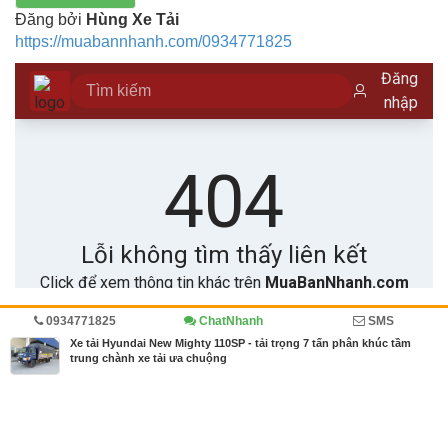
Đăng bởi
Hùng Xe Tải
https://muabannhanh.com/0934771825
0934771825
ChatNhanh
SMS
Trang chủ
Diễn đàn
Ô tô, xe tải
Xe tải Hyundai New Mighty 110SP - tải trọng 7 tấn phân khúc tầm
trung chành xe tải ưa chuộng
MBN share
>> Quảng cáo miễn phí