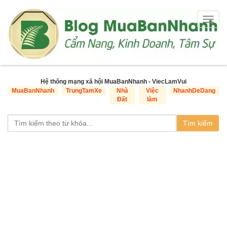
Togg
navig
Hệ thống mạng xã hội MuaBanNhanh - ViecLamVui
MuaBanNhanh
TrungTamXe
Nhà
Việc
NhanhDeDang
Đất
làm
Tìm kiếm