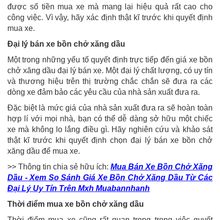
được số tiền mua xe mà mang lại hiệu quả rất cao cho
công việc. Vì vậy, hãy xác định thật kĩ trước khi quyết định
mua xe.
Đại lý bán xe bồn chở xăng dầu
Một trong những yếu tố quyết định trực tiếp đến giá xe bồn
chở xăng dầu đại lý bán xe. Một đại lý chất lượng, có uy tín
và thương hiệu trên thị trường chắc chắn sẽ đưa ra các
dòng xe đảm bảo các yêu cầu của nhà sản xuất đưa ra.
Đặc biệt là mức giá của nhà sản xuất đưa ra sẽ hoàn toàn
hợp lí với mọi nhà, bạn có thể dễ dàng sở hữu một chiếc
xe mà không lo lắng điều gì. Hãy nghiên cứu và khảo sát
thật kĩ trước khi quyết định chọn đại lý bán xe bồn chở
xăng dầu để mua xe.
>> Thông tin chia sẻ hữu ích:
Mua Bán Xe Bồn Chở Xăng
Dầu - Xem So Sánh Giá Xe Bồn Chở Xăng Dầu Từ Các
Đại Lý Uy Tín Trên Mxh Muabannhanh
Thời điểm mua xe bồn chở xăng dầu
Thời điểm mua xe cũng rất quan trọng trong việc quyết