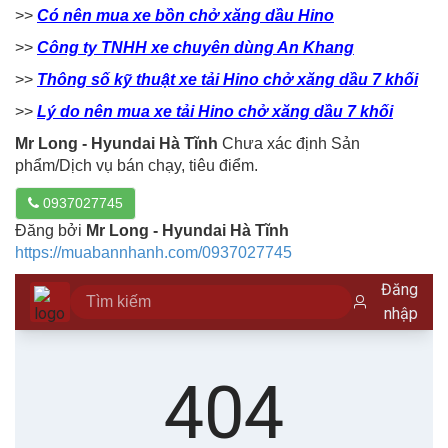
>>
Có nên mua xe bồn chở xăng dầu Hino
>>
Công ty TNHH xe chuyên dùng An Khang
>>
Thông số kỹ thuật xe tải Hino chở xăng dầu 7 khối
>>
Lý do nên mua xe tải Hino chở xăng dầu 7 khối
Mr Long - Hyundai Hà Tĩnh
Chưa xác định Sản
phẩm/Dịch vụ bán chạy, tiêu điểm.
0937027745
Đăng bởi
Mr Long - Hyundai Hà Tĩnh
https://muabannhanh.com/0937027745