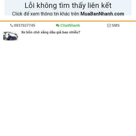
0937027745
ChatNhanh
SMS
Trang chủ
Kinh doanh
Diễn đàn
Ô tô, xe tải
Xe bồn chở xăng dầu giá bao nhiêu?
MBN share
>> Quảng cáo miễn phí
Xe bồn chở xăng dầu giá bao nhiêu?
| Kinh doanh, Diễn đàn, Ô tô, xe tải
Từ khóa tìm kiếm
báo giá xe bồn chở xăng dầu
,
giá xe bồn chở x
ăng dầu
,
xe bồn chở xăng dầu
Bài viết liên quan Xe bồn chở xăng dầu giá bao
nhiêu?
Tin cùng người đăng
28/08/2018
Báo giá mua xe Hino chở xăng dầu 20 khối
1520