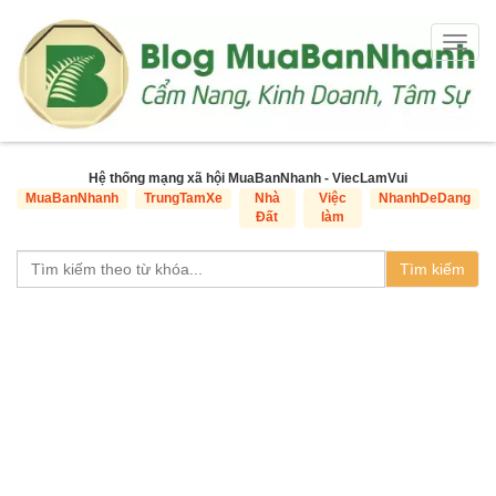
Togg
navig
Hệ thống mạng xã hội MuaBanNhanh - ViecLamVui
MuaBanNhanh
TrungTamXe
Nhà
Việc
NhanhDeDang
Đất
làm
Tìm kiếm