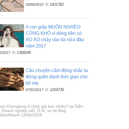
1411782
20/08/2015
4 con giáp MUỐN NGHÈO
CŨNG KHÓ vì dòng tiền cứ
ÀO ÀO chảy vào túi nửa đầu
năm 2017
1368249
2/2017
Câu chuyện cảm động nhắc ta
đừng quên dành thời gian cho
bố mẹ
1254735
07/02/2017
ben Chenglong 4 chân giá bao nhiêu? tại Diễn
 Doanh nghiệp viết, Ô tô, xe tải Blog
BanNhanh 13/06/2018