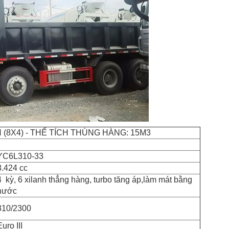
 (8X4) - THỂ TÍCH THÙNG HÀNG: 15M3
YC6L310-33
8.424 cc
4 kỳ, 6 xilanh thẳng hàng, turbo tăng áp,làm mát bằng
nước
310/2300
Euro III