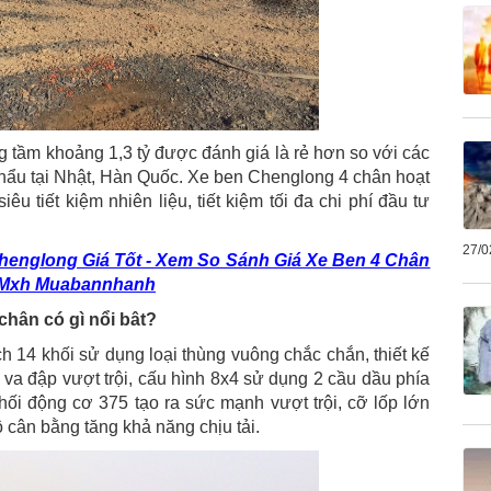
 tầm khoảng 1,3 tỷ được đánh giá là rẻ hơn so với các
ẩu tại Nhật, Hàn Quốc. Xe ben Chenglong 4 chân hoạt
u tiết kiệm nhiên liệu, tiết kiệm tối đa chi phí đầu tư
27/0
henglong Giá Tốt - Xem So Sánh Giá Xe Ben 4 Chân
n Mxh Muabannhanh
chân có gì nổi bât?
 14 khối sử dụng loại thùng vuông chắc chắn, thiết kế
va đập vượt trội, cấu hình 8x4 sử dụng 2 cầu dầu phía
hối động cơ 375 tạo ra sức mạnh vượt trội, cỡ lốp lớn
 cân bằng tăng khả năng chịu tải.