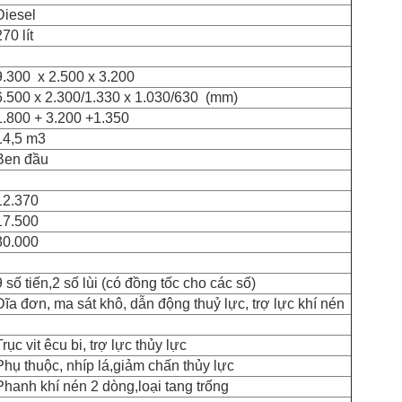
Diesel
270 lít
9.300 x 2.500 x 3.200
6.500 x 2.300/1.330 x 1.030/630 (mm)
1.800 + 3.200 +1.350
14,5 m3
Ben đầu
12.370
17.500
30.000
9 số tiến,2 số lùi (có đồng tốc cho các số)
Đĩa đơn, ma sát khô, dẫn động thuỷ lực, trợ lực khí nén
Trục vit êcu bi, trợ lực thủy lực
Phụ thuộc, nhíp lá,giảm chấn thủy lực
Phanh khí nén 2 dòng,loại tang trống