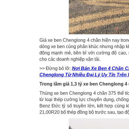
Giá xe ben Chenglong 4 chân hiện nay trong
dòng xe ben cùng phân khúc nhưng nhập kh
động mạnh mẻ, bền bỉ với cường độ cao, siê
cho các doanh nghiệp vận tải.
>> Đừng bỏ lỡ:
Nơi Bán Xe Ben 4 Chân C
Chenglong Từ Nhiều Đại Lý Uy Tín Trê
Trong tầm giá 1,3 tỷ xe ben Chenglong 4 
Thùng xe ben Chenglong 4 chân 375 thể tích
từ loại thép cường lực chuyên dụng, chống 
Benz Đức tỷ số truyền lớn, kết hợp cùng k
21.00R20 bố thép đồng bộ trước sau, tạo độ