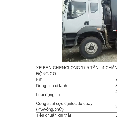
XE BEN CHENGLONG 17.5 TẤN - 4 CHÂN
ĐỘNG CƠ
Kiểu
Dung tích xi lanh
Loại động cơ
Công suất cực đại/tốc độ quay
(PS/vòng/phút)
Tiêu chuẩn khí thải