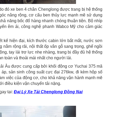
 do đó xe ben 4 chân Chenglong được trang bị hệ thống
a góc nâng rộng, cơ cấu ben thủy lực mạnh mẽ sử dụng
khả năng bốc đổ hàng nhanh chóng thuận tiện. Bộ nhíp
 chuyển êm ái, công nghệ phanh Wabco Mỹ cho cảm giác
t kế hiện đại, kích thước cabin lớn bắt mắt, nước sơn
 nằm rộng rãi, nội thất ốp vân gỗ sang trọng, ghế ngồi
rộng, tay lái trợ lực nhẹ nhàng, trang bị đầy đủ hệ thống
n toàn và thoải mái nhất cho người lái.
ải Âu được cung cấp bởi khối động cơ Yuchai 375 mã
g áp, sản sinh công suất cực đại 276kw, đi kèm hộp số
t làm việc của động cơ, cho khả năng vận hành mạnh mẽ
ới điều kiện vận chuyển tải nặng.
ay tại:
Đại Lý Xe Tải Chenglong Đồng Nai