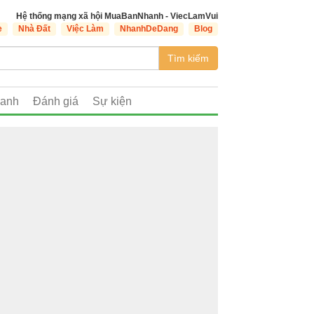
Hệ thống mạng xã hội MuaBanNhanh - ViecLamVui
e
Nhà Đất
Việc Làm
NhanhDeDang
Blog
Tìm kiếm
oanh
Đánh giá
Sự kiện