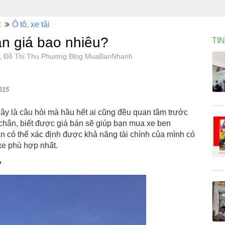
t
Ô tô, xe tải
n giá bao nhiêu?
TI
15, Đỗ Thị Thu Phương Blog MuaBanNhanh
315
y là câu hỏi mà hầu hết ai cũng đều quan tâm trước
chân, biết được giá bán sẽ giúp bạn mua xe ben
n có thể xác định được khả năng tài chính của mình có
xe phù hợp nhất.
?