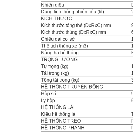
Nhiên diệu
Dung tích thùng nhiên liệu (lít)
KÍCH THƯỚC
Kích thước tổng thể (DxRxC) mm
Kích thước thùng (DxRxC) mm
Chiều dài cơ sở
Thể tích thùng xe (m­3)
Nâng hạ hệ thống
TRỌNG LƯỢNG
Tự trọng (kg)
Tải trọng (kg)
Tổng tải trọng (kg)
HỆ THỐNG TRUYỀN ĐỘNG
Hộp số
Ly hộp
HỆ THỐNG LÁI
Kiểu hệ thống lái
HỆ THỐNG TREO
HỆ THỐNG PHANH