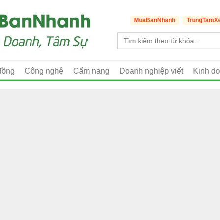
MuaBanNhanh
TrungTamX
đồng
Công nghệ
Cẩm nang
Doanh nghiệp viết
Kinh d