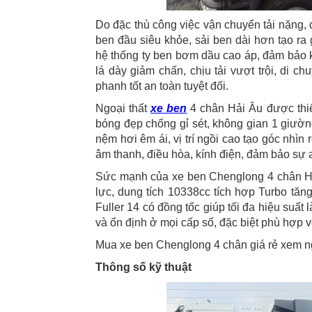
Do đặc thù công việc vận chuyển tải nặng,
ben đầu siêu khỏe, sải ben dài hơn tạo r
hệ thống ty ben bơm dầu cao áp, đảm bảo 
lá dày giảm chấn, chịu tải vượt trội, di
phanh tốt an toàn tuyệt đối.
Ngoại thất
xe ben
4 chân Hải Âu được thiế
bóng đẹp chống gỉ sét, không gian 1 giường
nệm hơi êm ái, vị trí ngồi cao tạo góc nhìn 
âm thanh, điều hòa, kính điện, đảm bảo sự a
Sức mạnh của xe ben Chenglong 4 chân H
lực, dung tích 10338cc tích hợp Turbo tăn
Fuller 14 có đồng tốc giúp tối đa hiệu suấ
và ổn định ở mọi cấp số, đặc biệt phù hợp v
Mua xe ben Chenglong 4 chân giá rẻ xem ng
Thông số kỹ thuật