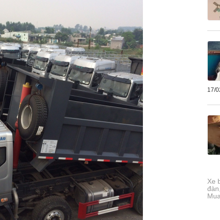
17/0
Xe 
đàn,
Mua