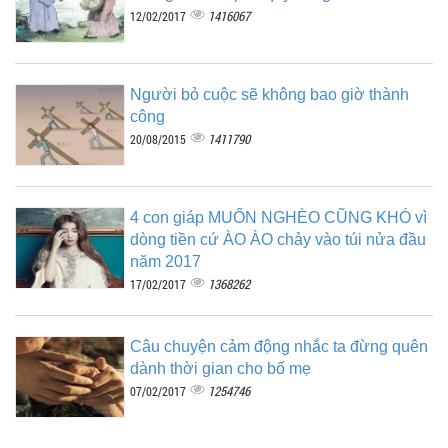
1416067
12/02/2017
Người bỏ cuộc sẽ không bao giờ thành
công
1411790
20/08/2015
4 con giáp MUỐN NGHÈO CŨNG KHÓ vì
dòng tiền cứ ÀO ÀO chảy vào túi nửa đầu
năm 2017
1368262
17/02/2017
Câu chuyện cảm động nhắc ta đừng quên
dành thời gian cho bố mẹ
1254746
07/02/2017