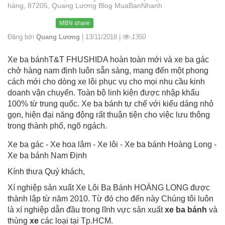
hàng, 87205, Quang Lương Blog MuaBanNhanh
MBN share
Đăng bởi
Quang Lương
| 13/11/2018 |
1350
Xe ba bánhT&T FHUSHIDA hoàn toàn mới và xe ba gác
chở hàng nam định luôn sẵn sàng, mang đến một phong
cách mới cho dòng xe lôi phục vụ cho mọi nhu cầu kinh
doanh vận chuyển. Toàn bộ linh kiện được nhập khẩu
100% từ trung quốc. Xe ba bánh tự chế với kiểu dáng nhỏ
gọn, hiện đại năng động rất thuận tiện cho việc lưu thông
trong thành phố, ngõ ngách.
Xe ba gác - Xe hoa lâm - Xe lôi - Xe ba bánh Hoàng Long -
Xe ba bánh Nam Định
Kính thưa Quý khách,
Xí nghiệp sản xuất Xe Lôi Ba Bánh HOÀNG LONG được
thành lập từ năm 2010. Từ đó cho đến này Chúng tôi luôn
là xí nghiệp dẫn đầu trong lĩnh vực sản xuất
xe ba bánh
và
thùng
xe
các loại tại Tp.HCM.