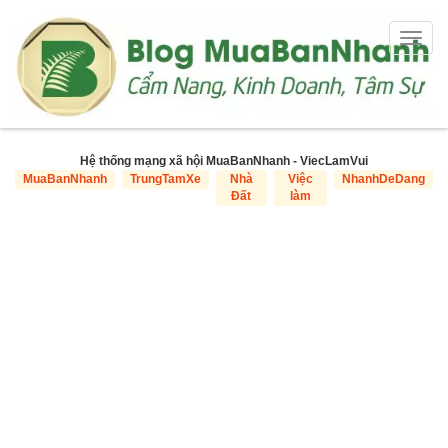
Togg
navig
Hệ thống mạng xã hội MuaBanNhanh - ViecLamVui
MuaBanNhanh
TrungTamXe
Nhà
Việc
NhanhDeDang
Đất
làm