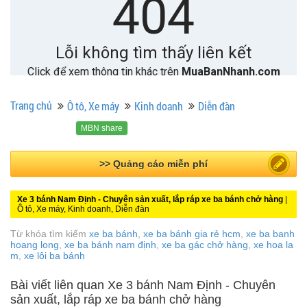
Trang chủ
Ô tô, Xe máy
Kinh doanh
Diễn đàn
MBN share
>> Quảng cáo miễn phí
Xe 3 bánh Nam Định - Chuyên sản xuất, lắp ráp xe ba bánh chở hàng
|
Ô tô, Xe máy, Kinh doanh, Diễn đàn
Từ khóa tìm kiếm
xe ba bánh
,
xe ba bánh gia rẻ hcm
,
xe ba banh
hoang long
,
xe ba bánh nam định
,
xe ba gác chở hàng
,
xe hoa la
m
,
xe lôi ba bánh
Bài viết liên quan Xe 3 bánh Nam Định - Chuyên
sản xuất, lắp ráp xe ba bánh chở hàng