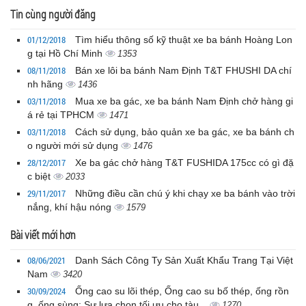
Tin cùng người đăng
01/12/2018
Tìm hiểu thông số kỹ thuật xe ba bánh Hoàng Lon
g tại Hồ Chí Minh
1353
08/11/2018
Bán xe lôi ba bánh Nam Định T&T FHUSHI DA chí
nh hãng
1436
03/11/2018
Mua xe ba gác, xe ba bánh Nam Định chở hàng gi
á rẻ tại TPHCM
1471
03/11/2018
Cách sử dụng, bảo quản xe ba gác, xe ba bánh ch
o người mới sử dụng
1476
28/12/2017
Xe ba gác chở hàng T&T FUSHIDA 175cc có gì đặ
c biệt
2033
29/11/2017
Những điều cần chú ý khi chạy xe ba bánh vào trời
nắng, khí hậu nóng
1579
Bài viết mới hơn
08/06/2021
Danh Sách Công Ty Sản Xuất Khẩu Trang Tại Việt
Nam
3420
30/09/2024
Ống cao su lõi thép, Ống cao su bố thép, ống rồn
g, ống sùng: Sự lựa chọn tối ưu cho tàu...
1270