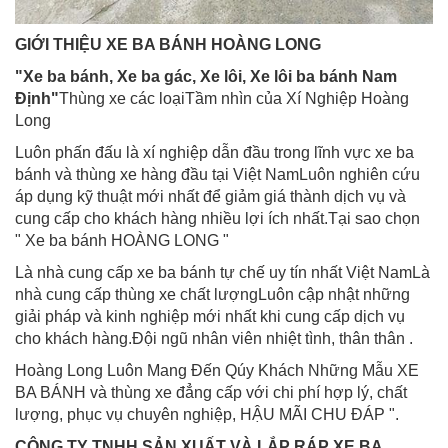
GIỚI THIỆU XE BA BÁNH HOÀNG LONG
"Xe ba bánh, Xe ba gác, Xe lôi, Xe lôi ba bánh Nam
Định"
Thùng xe các loạiTầm nhìn của Xí Nghiệp Hoàng
Long
Luôn phấn đấu là xí nghiệp dẫn đầu trong lĩnh vực xe ba
bánh và thùng xe hàng đầu tại Việt NamLuôn nghiên cứu
áp dụng kỹ thuật mới nhất để giảm giá thành dịch vụ và
cung cấp cho khách hàng nhiều lợi ích nhất.Tại sao chọn
" Xe ba bánh HOÀNG LONG "
Là nhà cung cấp xe ba bánh tự chế uy tín nhất Việt NamLà
nhà cung cấp thùng xe chất lượngLuôn cập nhật những
giải pháp và kinh nghiệp mới nhất khi cung cấp dịch vụ
cho khách hàng.Đội ngũ nhân viên nhiệt tình, thân thân .
Hoàng Long Luôn Mang Đến Qúy Khách Những Mẫu XE
BA BÁNH và thùng xe đẳng cấp với chi phí hợp lý, chất
lượng, phục vụ chuyên nghiệp, HẬU MÃI CHU ĐÁP ".
CÔNG TY TNHH SẢN XUẤT VÀ LẮP RÁP XE BA