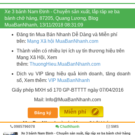
Xe 3 bánh Nam Định - Chuyên sản xuất, lắp ráp xe ba
bánh chở hàng, 87205, Quang Lương, Blog
MuaBanNhanh, 13/11/2018 08:31:09
Đăng tin Mua Bán Nhanh Dễ Dàng và Miễn phí
trên:
Mạng Xã hội MuaBanNhanh.com
Thành viên có nhiều lợi ích uy tín thương hiệu trên
Mạng Xã Hội, Xem
thêm:
ThuongHieu.MuaBanNhanh.
com
Dịch vụ VIP tăng hiệu quả kinh doanh, tăng doanh
số, Xem thêm:
VIP MuaBanNhanh
Giấy phép MXH số 170 GP-BTTTT ngày 07/04/2016
Mail: Info@MuaBanNhanh.com
Miễn phí
Đăng ký
MuaBanNhanh
và các Mạng xã hội khác:
0985796078
ChatNhanh
SMS
Xe 3 bánh Nam Định - Chuyên sản xuất, lắp ráp xe ba bánh chở hàng