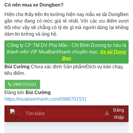
Có nên mua xe Dongben?
Hiện cho thấy trên thị trường hiện nay mẫu xe tải DongBen
gần như đang có mức giá rẻ nhất. Với các ưu điểm vượt
trội như vậy sẽ chẳng có lý do gì mà người dùng lại không
dám tin tưởng và ủng hộ.
Công ty CP TM DV Phú Mẫn - CN Bình Dương tự hào là
thành viên VIP MuaBanNhanh chuyên mục:
Xe tải Dong
Ben
Bùi Cường
Chưa xác định Sản phẩm/Dịch vụ bán chạy,
tiêu điểm.
0986701531
Đăng bởi
Bùi Cường
https://muabannhanh.com/0986701531