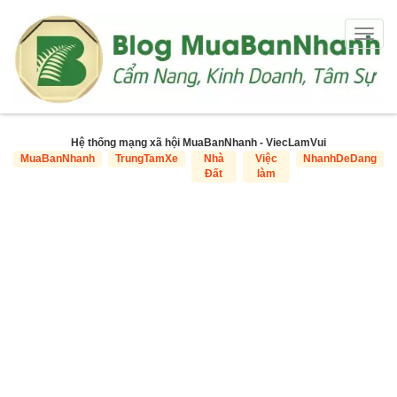
Togg
navig
Hệ thống mạng xã hội MuaBanNhanh - ViecLamVui
MuaBanNhanh
TrungTamXe
Nhà
Việc
NhanhDeDang
Đất
làm