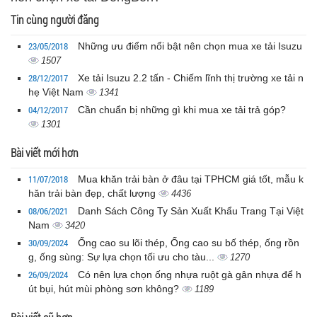
Tin cùng người đăng
23/05/2018
Những ưu điểm nổi bật nên chọn mua xe tải Isuzu
1507
28/12/2017
Xe tải Isuzu 2.2 tấn - Chiếm lĩnh thị trường xe tải n
hẹ Việt Nam
1341
04/12/2017
Cần chuẩn bị những gì khi mua xe tải trả góp?
1301
Bài viết mới hơn
11/07/2018
Mua khăn trải bàn ở đâu tại TPHCM giá tốt, mẫu k
hăn trải bàn đẹp, chất lượng
4436
08/06/2021
Danh Sách Công Ty Sản Xuất Khẩu Trang Tại Việt
Nam
3420
30/09/2024
Ống cao su lõi thép, Ống cao su bố thép, ống rồn
g, ống sùng: Sự lựa chọn tối ưu cho tàu...
1270
26/09/2024
Có nên lựa chọn ống nhựa ruột gà gân nhựa để h
út bụi, hút mùi phòng sơn không?
1189