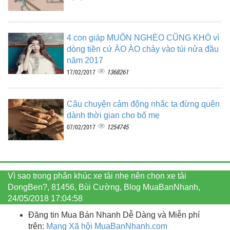
4 con giáp MUỐN NGHÈO CŨNG KHÓ vì
dòng tiền cứ ÀO ÀO chảy vào túi nửa đầu
năm 2017
1368261
17/02/2017
Câu chuyện cảm động nhắc ta đừng quên
dành thời gian cho bố mẹ
1254745
07/02/2017
Vì sao trong phân khúc xe tải nhẹ nên chọn xe tải
DongBen?, 81456, Bùi Cường, Blog MuaBanNhanh,
24/05/2018 17:04:58
Đăng tin Mua Bán Nhanh Dễ Dàng và Miễn phí
trên:
Mạng Xã hội MuaBanNhanh.com