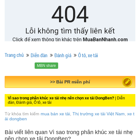
Trang chủ
Diễn đàn
Đánh giá
Ô tô, xe tải
MBN share
>> Quảng cáo miễn phí
Vì sao trong phân khúc xe tải nhẹ nên chọn xe tải DongBen?
| Diễn
đàn, Đánh giá, Ô tô, xe tải
Từ khóa tìm kiếm
mua bán xe tải
,
Thị trường xe tải Việt Nam
,
xe t
ải dongben
Bài viết liên quan Vì sao trong phân khúc xe tải nhẹ
nên chọn xe tải DongBen?