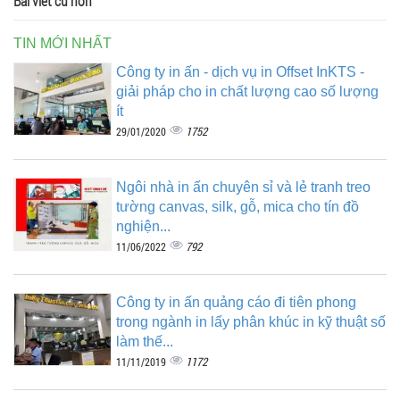
Bài viết cũ hơn
TIN MỚI NHẤT
Công ty in ấn - dịch vụ in Offset InKTS -
giải pháp cho in chất lượng cao số lượng
ít
1752
29/01/2020
Ngôi nhà in ấn chuyên sỉ và lẻ tranh treo
tường canvas, silk, gỗ, mica cho tín đồ
nghiện...
792
11/06/2022
Công ty in ấn quảng cáo đi tiên phong
trong ngành in lấy phân khúc in kỹ thuật số
làm thế...
1172
11/11/2019