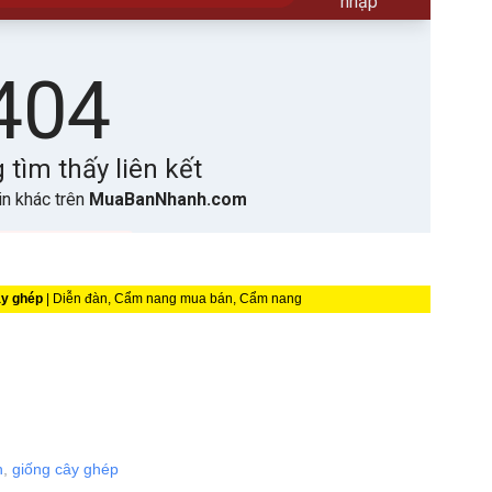
ây ghép
| Diễn đàn, Cẩm nang mua bán, Cẩm nang
h
,
giống cây ghép