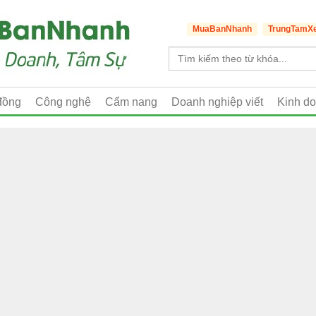
MuaBanNhanh
TrungTamX
đồng
Công nghệ
Cẩm nang
Doanh nghiệp viết
Kinh d