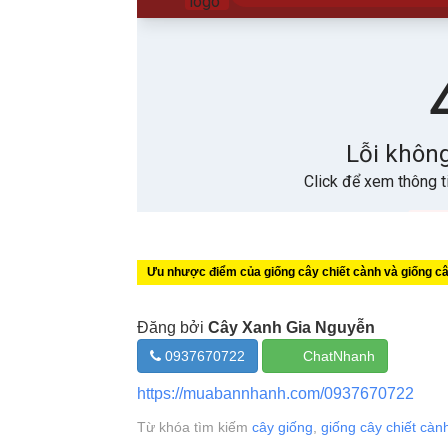
Ưu nhược điểm của giống cây chiết cành và giống c
Đăng bởi
Cây Xanh Gia Nguyễn
0937670722
ChatNhanh
https://muabannhanh.com/0937670722
Từ khóa tìm kiếm
cây giống
,
giống cây chiết càn