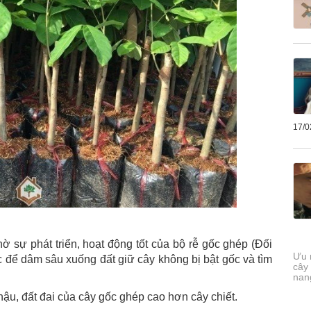
17/0
hờ sự phát triển, hoạt động tốt của bộ rễ gốc ghép (Đối
Ưu 
c để dâm sâu xuống đất giữ cây không bị bật gốc và tìm
cây
nan
hậu, đất đai của cây gốc ghép cao hơn cây chiết.