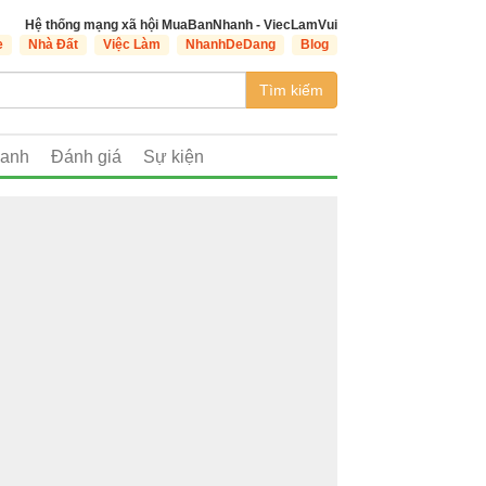
Hệ thống mạng xã hội MuaBanNhanh - ViecLamVui
e
Nhà Đất
Việc Làm
NhanhDeDang
Blog
Tìm kiếm
oanh
Đánh giá
Sự kiện