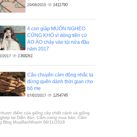
1411790
20/08/2015
4 con giáp MUỐN NGHÈO
CŨNG KHÓ vì dòng tiền cứ
ÀO ÀO chảy vào túi nửa đầu
năm 2017
1368261
2/2017
Câu chuyện cảm động nhắc ta
đừng quên dành thời gian cho
bố mẹ
1254745
07/02/2017
nhược điểm của giống cây chiết cành và giống
 ghép tại Diễn đàn, Cẩm nang mua bán, Cẩm
g Blog MuaBanNhanh 06/11/2018