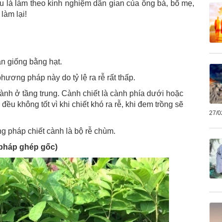
u là làm theo kinh nghiệm dân gian của ông bà, bố mẹ,
làm lại!
n giống bằng hạt.
ương pháp này do tỷ lệ ra rễ rất thấp.
cành ở tầng trung. Cành chiết là cành phía dưới hoặc
đều không tốt vì khi chiết khó ra rễ, khi đem trồng sẽ
27/0
 pháp chiết cành là bộ rễ chùm.
pháp ghép gốc)