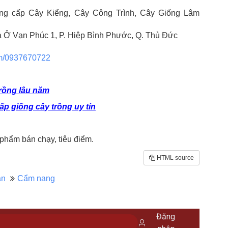
ng cấp Cây Kiểng, Cây Công Trình, Cây Giống Lâm
à Ở Vạn Phúc 1, P. Hiệp Bình Phước, Q. Thủ Đức
om/0937670722
trồng lâu năm
ấp giống cây trồng uy tín
phẩm bán chạy, tiêu điểm.
HTML source
án
Cẩm nang