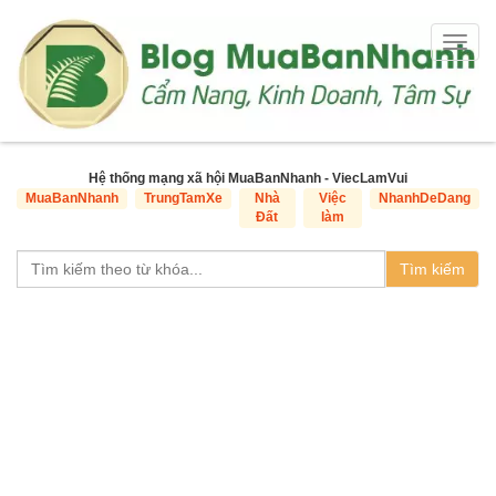
Togg
navig
Hệ thống mạng xã hội MuaBanNhanh - ViecLamVui
MuaBanNhanh
TrungTamXe
Nhà
Việc
NhanhDeDang
Đất
làm
Tìm kiếm