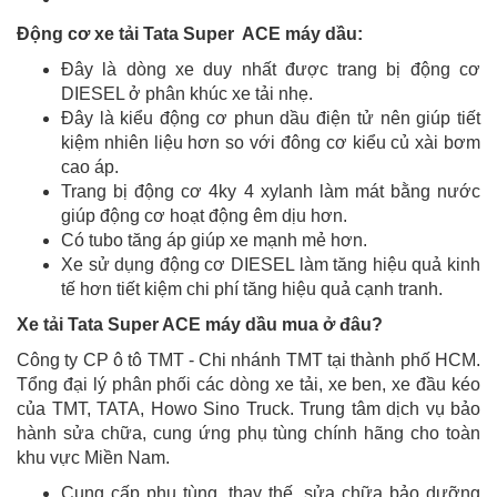
Động cơ xe tải Tata Super ACE máy dầu:
Đây là dòng xe duy nhất được trang bị động cơ
DIESEL ở phân khúc xe tải nhẹ.
Đây là kiểu động cơ phun dầu điện tử nên giúp tiết
kiệm nhiên liệu hơn so với đông cơ kiểu củ xài bơm
cao áp.
Trang bị động cơ 4ky 4 xylanh làm mát bằng nước
giúp động cơ hoạt động êm dịu hơn.
Có tubo tăng áp giúp xe mạnh mẻ hơn.
Xe sử dụng động cơ DIESEL làm tăng hiệu quả kinh
tế hơn tiết kiệm chi phí tăng hiệu quả cạnh tranh.
Xe tải Tata Super ACE máy dầu mua ở đâu?
Công ty CP ô tô TMT - Chi nhánh TMT tại thành phố HCM.
Tổng đại lý phân phối các dòng xe tải, xe ben, xe đầu kéo
của TMT, TATA, Howo Sino Truck. Trung tâm dịch vụ bảo
hành sửa chữa, cung ứng phụ tùng chính hãng cho toàn
khu vực Miền Nam.
Cung cấp phụ tùng, thay thế, sửa chữa bảo dưỡng