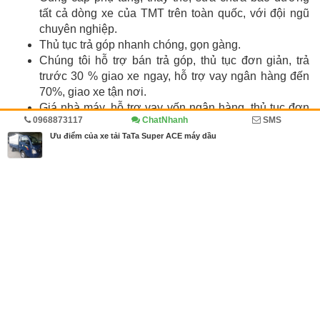
tất cả dòng xe của TMT trên toàn quốc, với đội ngũ
chuyên nghiệp.
Thủ tục trả góp nhanh chóng, gọn gàng.
Chúng tôi hỗ trợ bán trả góp, thủ tục đơn giản, trả
trước 30 % giao xe ngay, hỗ trợ vay ngân hàng đến
70%, giao xe tận nơi.
Giá nhà máy, hỗ trợ vay vốn ngân hàng, thủ tục đơn
0968873117
ChatNhanh
SMS
giản.
Ưu điểm của xe tải TaTa Super ACE máy dầu
Lê Quang Đồng
Chưa xác định Sản phẩm/Dịch vụ bán
chạy, tiêu điểm.
0968873117
Đăng bởi
Lê Quang Đồng
https://muabannhanh.com/0968873117