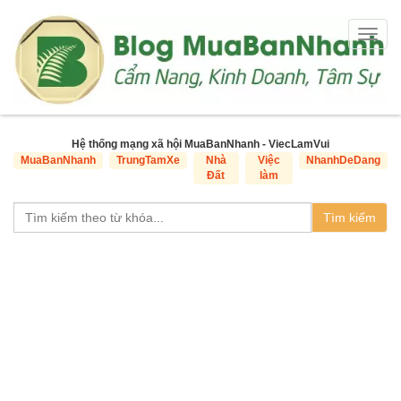
Togg
navig
Hệ thống mạng xã hội MuaBanNhanh - ViecLamVui
MuaBanNhanh
TrungTamXe
Nhà
Việc
NhanhDeDang
Đất
làm
Tìm kiếm