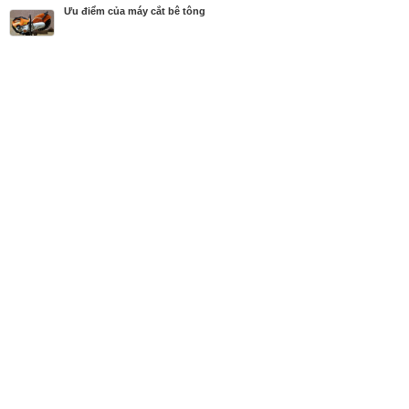
Diễn đàn
Cẩm nang
Ưu điểm của máy cắt bê tông
MBN share
>> Quảng cáo miễn phí
Ưu điểm của máy cắt bê tông
| Diễn đàn, Cẩm nang
Từ khóa tìm kiếm
máy cắt bê tông
,
máy cắt bê tông chạy xăng
,
m
áy cắt bê tông chạy điện
Bài viết liên quan Ưu điểm của máy cắt bê tông
Tin cùng người đăng
16/08/2018
Máy phun khói thuốc Pulsfog K10SP chính hãng di
ệt muỗi, côn trùng sâu bọ xuất xứ từ Đức
1792
15/08/2018
Máy phun khói thuốc diệt muỗi, côn trùng và sâu b
ọ cho nhà ở, vườn cây nhập khẩu chính...
1600
16/06/2018
Dịch vụ diệt gián hiệu quả và uy tín cho nhà ở, văn
phòng, nhà bếp tại TPHCM
1345
31/05/2018
Đánh giá dòng máy thổi, hút và cắt lá Stihl đa dụng