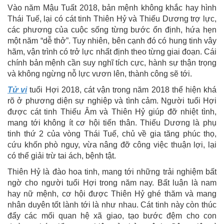
Vào năm Mậu Tuất 2018, bản mệnh không khắc hay hình
Thái Tuế, lại có cát tinh Thiên Hỷ và Thiếu Dương trợ lực,
các phương của cuộc sống từng bước ổn định, hứa hẹn
một năm “dễ thở”. Tuy nhiên, bên cạnh đó có hung tinh vây
hãm, vận trình có trở lực nhất định theo từng giai đoạn. Cái
chính bản mệnh cần suy nghĩ tích cực, hành sự thận trọng
và không ngừng nỗ lực vươn lên, thành công sẽ tới.
Tử vi
tuổi Hợi 2018, cát vận trong năm 2018 thể hiện khá
rõ ở phương diện sự nghiệp và tình cảm. Người tuổi Hợi
được cát tinh Thiếu Âm và Thiên Hỷ giúp đỡ nhiệt tình,
mang tới không ít cơ hội tiến thân. Thiếu Dương là phụ
tinh thứ 2 của vòng Thái Tuế, chủ về gia tăng phúc thọ,
cứu khốn phò nguy, vừa nâng đỡ công việc thuận lợi, lại
có thể giải trừ tai ách, bệnh tật.
Thiên Hỷ là đào hoa tinh, mang tới những trải nghiệm bất
ngờ cho người tuổi Hợi trong năm nay. Bất luận là nam
hay nữ mệnh, cơ hội được Thiên Hỷ ghé thăm và mang
nhân duyên tốt lành tới là như nhau. Cát tinh này còn thúc
đẩy các mối quan hệ xã giao, tạo bước đệm cho con