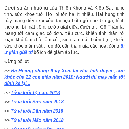
Dưới sự ảnh hưởng của Thiên Không và Kiếp Sát hung
tinh, sức khỏe tuổi Hợi bị tổn hại ít nhiều. Hai hung tinh
này mang điềm xui xẻo, tai họa bất ngờ như bị ngã, hình
thương, bị mất trộm, cướp giật giữa đường… Cô Thần lại
mang tới cảm giác cô đơn, tiêu cực, khiến tinh thần rối
loạn, khó làm chủ cảm xúc, sinh ra u uất, buồn bực, khiến
sức khỏe giảm sút… do đó, cần tham gia các hoạt động
th
ư giản giải trí
bổ ích để giảm áp lực.
Đừng bỏ lỡ:
>>
Bà Hoàng phong thủy Xem tài vận, tình duyên, sức
khỏe của 12 con giáp năm 2018: Người thì may mắn tột
đỉnh kẻ lại...
>>
Tử vi tuổi Tý năm 2018
>>
Tử vi tuổi Sửu năm 2018
>>
Tử vi tuổi Dần năm 2018
>>
Tử vi tuổi Mão năm 2018