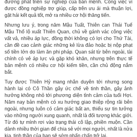
đường phát triển sự nghiệp của bản mệnh. Công việc vì
được đồng nghiệp trợ giúp, cấp trên ưu ái mà thuận lợi,
gặt hái kết quả tốt, mở ra nhiều cơ hội thăng tiến.
Nhưng lưu ý, trong năm Mậu Tuất, Thiên can Thái Tuế
Mậu Thổ lộ xuất Thiên Quan, chủ về gánh vác công việc
vất vả, nhiều áp lực, đồng thời không có lợi cho Thứ Tài,
cần đề cao cảnh giác những kẻ lừa đảo hoặc bị nộp phạt
số tiền lớn do làm ăn phi pháp. Quan sát từ bên ngoài, tài
chính có vẻ áp lực và gặp khó khăn, nhưng trên thực tế
bản mệnh có nhiều cơ hội kiếm tiền, cần chủ động nắm
bắt.
Tuy được Thiên Hỷ mang nhân duyên tới nhưng song
hành lại có Cô Thần gây ức chế về tinh thần, gây ảnh
hưởng không nhỏ tới phương diện tình cảm của tuổi Hợi.
Năm nay bản mệnh có xu hướng giao thiệp rộng rãi bên
ngoài, nhưng luôn có cảm giác bất an, thiếu sự tin tưởng
vào những người xung quanh, nhất là đối tượng khác giới.
Từ đó tự mình rơi vào trạng thái cô lập, phiền muộn. Cần
dành nhiều thời gian để chia sẻ với mọi người, nhất là nửa
kia, tinh thần của bạn sẽ sớm phấn chấn trở lại.