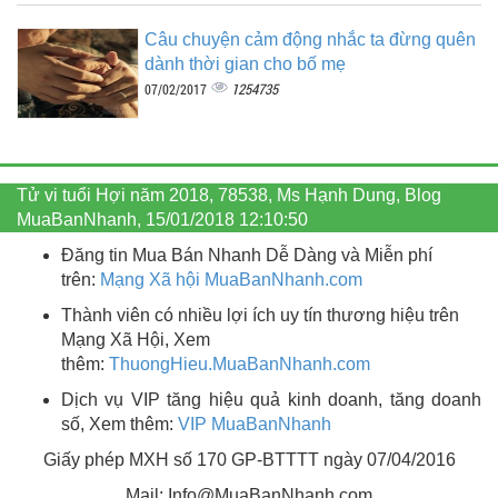
Câu chuyện cảm động nhắc ta đừng quên
dành thời gian cho bố mẹ
1254735
07/02/2017
Tử vi tuổi Hợi năm 2018, 78538, Ms Hạnh Dung, Blog
MuaBanNhanh, 15/01/2018 12:10:50
Đăng tin Mua Bán Nhanh Dễ Dàng và Miễn phí
trên:
Mạng Xã hội MuaBanNhanh.com
Thành viên có nhiều lợi ích uy tín thương hiệu trên
Mạng Xã Hội, Xem
thêm:
ThuongHieu.MuaBanNhanh.
com
Dịch vụ VIP tăng hiệu quả kinh doanh, tăng doanh
số, Xem thêm:
VIP MuaBanNhanh
Giấy phép MXH số 170 GP-BTTTT ngày 07/04/2016
Mail: Info@MuaBanNhanh.com