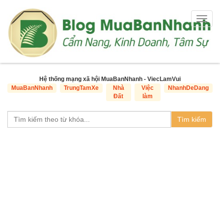
Togg
navig
Hệ thống mạng xã hội MuaBanNhanh - ViecLamVui
MuaBanNhanh
TrungTamXe
Nhà
Việc
NhanhDeDang
Đất
làm
Tìm kiếm