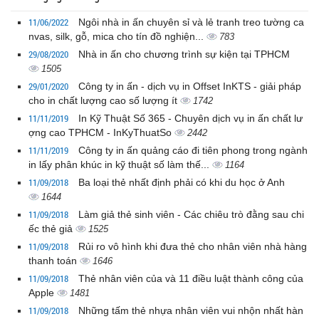
11/06/2022
Ngôi nhà in ấn chuyên sỉ và lẻ tranh treo tường ca
nvas, silk, gỗ, mica cho tín đồ nghiện...
783
29/08/2020
Nhà in ấn cho chương trình sự kiện tại TPHCM
1505
29/01/2020
Công ty in ấn - dịch vụ in Offset InKTS - giải pháp
cho in chất lượng cao số lượng ít
1742
11/11/2019
In Kỹ Thuật Số 365 - Chuyên dịch vụ in ấn chất lư
ợng cao TPHCM - InKyThuatSo
2442
11/11/2019
Công ty in ấn quảng cáo đi tiên phong trong ngành
in lấy phân khúc in kỹ thuật số làm thế...
1164
11/09/2018
Ba loại thẻ nhất định phải có khi du học ở Anh
1644
11/09/2018
Làm giả thẻ sinh viên - Các chiêu trò đằng sau chi
ếc thẻ giả
1525
11/09/2018
Rủi ro vô hình khi đưa thẻ cho nhân viên nhà hàng
thanh toán
1646
11/09/2018
Thẻ nhân viên của và 11 điều luật thành công của
Apple
1481
11/09/2018
Những tấm thẻ nhựa nhân viên vui nhộn nhất hàn