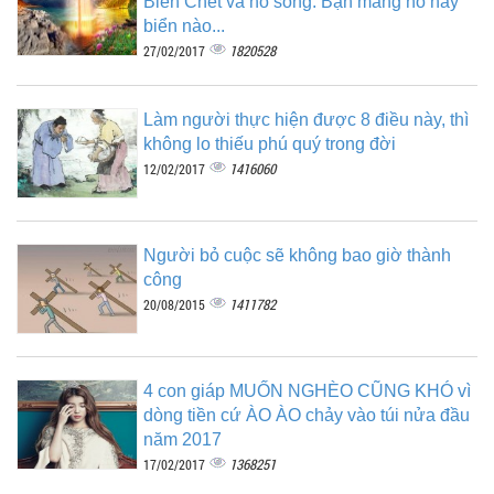
Biển Chết và hồ sống. Bạn mang hồ hay
biển nào...
1820528
27/02/2017
Làm người thực hiện được 8 điều này, thì
không lo thiếu phú quý trong đời
1416060
12/02/2017
Người bỏ cuộc sẽ không bao giờ thành
công
1411782
20/08/2015
4 con giáp MUỐN NGHÈO CŨNG KHÓ vì
dòng tiền cứ ÀO ÀO chảy vào túi nửa đầu
năm 2017
1368251
17/02/2017