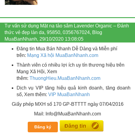
Tư vấn sử dụng Mặt nạ tảo sâm Lavender Organic – Đánh
thức vẻ đẹp làn da, 95850, 0356767024, Blog
MuaBanNhanh, 29/10/2020 13:08:05
Đăng tin Mua Bán Nhanh Dễ Dàng và Miễn phí
trên:
Mạng Xã hội MuaBanNhanh.com
Thành viên có nhiều lợi ích uy tín thương hiệu trên
Mạng Xã Hội, Xem
thêm:
ThuongHieu.MuaBanNhanh.
com
Dịch vụ VIP tăng hiệu quả kinh doanh, tăng doanh
số, Xem thêm:
VIP MuaBanNhanh
Giấy phép MXH số 170 GP-BTTTT ngày 07/04/2016
Mail: Info@MuaBanNhanh.com
Miễn phí
Đăng ký