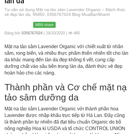
làn da
Tư vấn sử dụng Mặt nạ tảo sâm Lavender Organic – Đánh thức
vẻ đẹp làn da, 95850, 0356767024 Blog MuaBanNhanh
MBN share
Đăng bởi
0356767024
| 29/10/2020 |
485
Mặt nạ tảo sâm Lavender Organic với chiết xuất từ nhân
sâm, rong biển, và nhiều thực phẩm thiên nhiên tốt cho làn
da khác mang đến làn da đẹp không tì vết, cung cấp
dưỡng chất vào sâu bên trong làn da, đánh thức vẻ đẹp
hoàn hảo cho các nàng.
Thành phần và Cơ chế mặt nạ
tảo sâm dưỡng da
Mặt nạ tảo sâm Lavender Organic với thành phần hoa
Lavender được nhập khẩu trực tiếp từ Hà Lan. Đây cũng
là thành phần tự nhiên đã đạt tiêu chuẩn Organic do bộ
nông nghiệp Hoa kì USDA và tổ chức CONTROL UNION