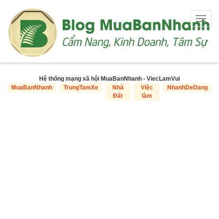
Togg
navig
Hệ thống mạng xã hội MuaBanNhanh - ViecLamVui
MuaBanNhanh
TrungTamXe
Nhà
Việc
NhanhDeDang
Đất
làm