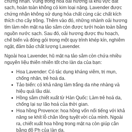
chứng nhận. Vùng trồng hoa oải hương là khu vực đất
sạch, hoàn toàn không có kim loại nặng. Lavender được
chứng nhận không sử dụng hóa chất cùng các chất kích
thích cho cây trồng. Thêm vào đó, những nhành oải hương
tím làm nên mặt nạ tảo sâm còn được tưới hoàn toàn bằng
nguồn nước sạch. Sau đó, oải hương được thu hoạch,
chế biến và đóng gói trong một quy trình khép kín, nghiêm
ngặt, đảm bảo chất lượng Lavender.
Ngoài hoa Lavender, hũ mặt nạ tảo sâm còn chứa nhiều
nguyên liệu thiên nhiên tốt cho làn da của bạn:
Hoa Lavender: Có tác dụng kháng viêm, trị mụn,
chống nhăn, trẻ hoá da.
Tảo biển: có khả năng làm trắng da nhẹ nhàng và
hiệu quả lâu dài.
Hồng sâm chiết xuất từ Hàn Quốc: Làm trẻ hoá da,
chống lại sự lão hoá của thời gian.
Hoa hồng Provence: hoa hồng vốn nổi tiếng với khả
năng se khít lỗ chân lông tuyệt vời của mình. Ngoài
ra, chiết xuất hoa hồng trong mặt nạ còn giúp cân
bằng độ Ph của làn da.