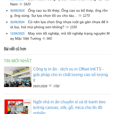
Nam
3420
30/09/2024
Ống cao su lõi thép, Ống cao su bố thép, ống rồn
g, ống sùng: Sự lựa chọn tối ưu cho tàu...
1270
26/09/2024
Có nên lựa chọn ống nhựa ruột gà gân nhựa để h
út bụi, hút mùi phòng sơn không?
1190
13/09/2023
May nón tốt nghiệp, mũ tốt nghiệp trạng nguyên M
ay Mặc Việt Tường
960
Bài viết cũ hơn
TIN MỚI NHẤT
Công ty in ấn - dịch vụ in Offset InKTS -
giải pháp cho in chất lượng cao số lượng
ít
1753
29/01/2020
Ngôi nhà in ấn chuyên sỉ và lẻ tranh treo
tường canvas, silk, gỗ, mica cho tín đồ
nghiện...