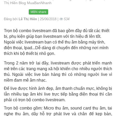
Thị Hiền Blog MuaBanNhanh
MBN share
Đăng bởi
Lê Thị Hiền
| 25/06/2018 |
534
Trọn bộ combo livestream đã bao gồm đầy đủ tất các thiết
bị, phụ kiện giúp bạn livestream với tín hiệu đi lên tốt.
Ngoài việc livestream bạn có thể thu âm bằng máy tính,
điện thoại, Ipad...Dễ dàng di chuyển đến những nơi mình
thích khi bộ thiết bị nhỏ gọn.
Trong 2 năm trở lại đây, livestream được phát triển mạnh
mẽ trên các trang mạng xã hội khiến cho nhiều người thích
thú. Ngoài việc live bán hàng thì có những người live vì
niềm đam mê âm nhạc.
Để live được hình ảnh đẹp, âm thanh chuẩn mực, không bị
lẫn nhiều tạp âm khi live trực tiếp bằng điện thoại thì cần
phải có trọn bộ combo livestream.
Trọn bộ combo gồm: Micro thu âm, sound card thu âm, tai
nghe thu âm, dây hỗ trợ phát live và chân đế kẹp bàn,