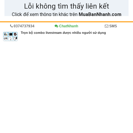
0374737934
ChatNhanh
SMS
Trang chủ
Diễn đàn
Cẩm nang mua bán
Cẩm nang
Trọn bộ combo livestream được nhiều người sử dụng
MBN share
>> Bài PR miễn phí
Trọn bộ combo livestream được nhiều người sử dụng
| Diễn đàn, Cẩm
nang mua bán, Cẩm nang
Từ khóa tìm kiếm
combo livestream
,
dụng cụ livestream
,
thiết bị h
ỗ trợ livestream
Bài viết liên quan Trọn bộ combo livestream được
nhiều người sử dụng
Tin cùng người đăng
20/07/2018
Làm phòng thu âm đơn giản tại nhà với trọn bộ thu