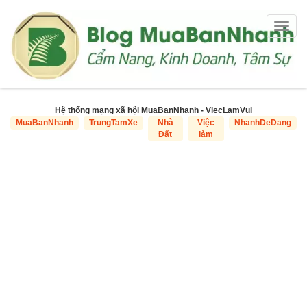
Togg
navig
Hệ thống mạng xã hội MuaBanNhanh - ViecLamVui
MuaBanNhanh
TrungTamXe
Nhà
Việc
NhanhDeDang
Đất
làm