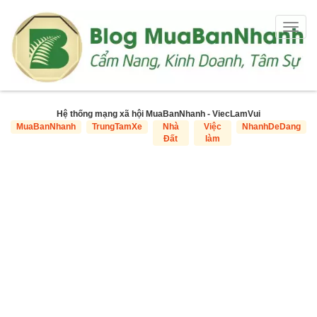
Togg
navig
Hệ thống mạng xã hội MuaBanNhanh - ViecLamVui
MuaBanNhanh
TrungTamXe
Nhà
Việc
NhanhDeDang
Đất
làm