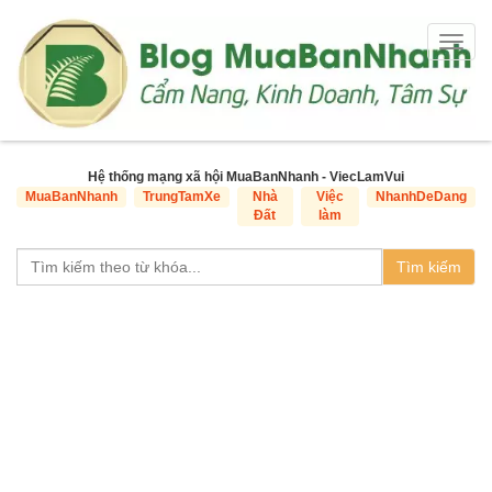
Togg
navig
Hệ thống mạng xã hội MuaBanNhanh - ViecLamVui
MuaBanNhanh
TrungTamXe
Nhà
Việc
NhanhDeDang
Đất
làm
Tìm kiếm