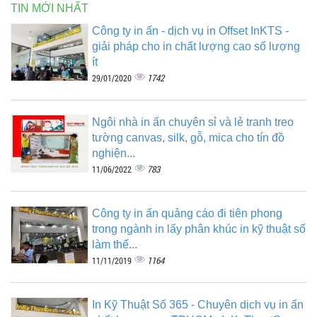
TIN MỚI NHẤT
Công ty in ấn - dịch vụ in Offset InKTS -
giải pháp cho in chất lượng cao số lượng
ít
1742
29/01/2020
Ngôi nhà in ấn chuyên sỉ và lẻ tranh treo
tường canvas, silk, gỗ, mica cho tín đồ
nghiện...
783
11/06/2022
Công ty in ấn quảng cáo đi tiên phong
trong ngành in lấy phân khúc in kỹ thuật số
làm thế...
1164
11/11/2019
In Kỹ Thuật Số 365 - Chuyên dịch vụ in ấn