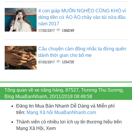
4 con giáp MUỐN NGHÈO CŨNG KHÓ vì
dòng tiền cứ ÀO ÀO chảy vào túi nửa đầu
năm 2017
1368249
17/02/2017
Câu chuyện cảm động nhắc ta đừng quên
dành thời gian cho bố mẹ
1254735
07/02/2017
Tổng quan về xe nâng hàng, 87527, Trương Thu Sương,
Blog MuaBanNhanh, 20/11/2018 08:48:58
Đăng tin Mua Bán Nhanh Dễ Dàng và Miễn phí
trên:
Mạng Xã hội MuaBanNhanh.com
Thành viên có nhiều lợi ích uy tín thương hiệu trên
Mạng Xã Hội, Xem