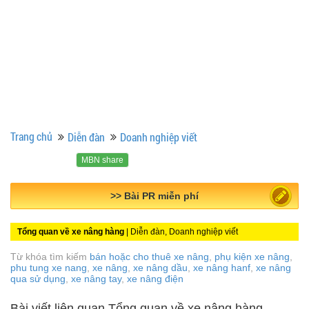
Trang chủ
Diễn đàn
Doanh nghiệp viết
MBN share
>> Bài PR miễn phí
Tổng quan về xe nâng hàng
| Diễn đàn, Doanh nghiệp viết
Từ khóa tìm kiếm
bán hoặc cho thuê xe nâng
,
phụ kiện xe nâng
,
phu tung xe nang
,
xe nâng
,
xe nâng dầu
,
xe nâng hanf
,
xe nâng
qua sử dụng
,
xe nâng tay
,
xe nâng điện
Bài viết liên quan Tổng quan về xe nâng hàng