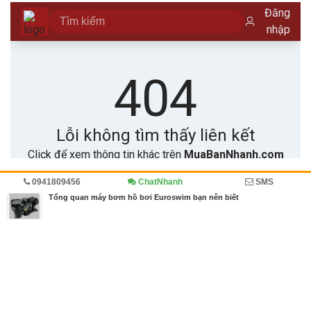
0941809456
ChatNhanh
SMS
Trang chủ
Diễn đàn
Đánh giá
Tổng quan máy bơm hồ bơi Euroswim bạn nên biết
MBN share
>> Quảng cáo miễn phí
Tổng quan máy bơm hồ bơi Euroswim bạn nên biết
| Diễn đàn, Đánh
giá