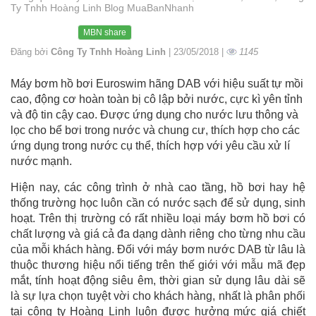
Ty Tnhh Hoàng Linh Blog MuaBanNhanh
MBN share
Đăng bởi
Công Ty Tnhh Hoàng Linh
| 23/05/2018 |
1145
Máy bơm hồ bơi Euroswim hãng DAB với hiệu suất tự mồi
cao, động cơ hoàn toàn bị cô lập bởi nước, cực kì yên tỉnh
và độ tin cậy cao. Được ứng dụng cho nước lưu thông và
lọc cho bể bơi trong nước và chung cư, thích hợp cho các
ứng dụng trong nước cụ thể, thích hợp với yêu cầu xử lí
nước mạnh.
Hiện nay, các công trình ở nhà cao tầng, hồ bơi hay hệ
thống trường học luôn cần có nước sạch để sử dụng, sinh
hoạt. Trên thị trường có rất nhiều loại máy bơm hồ bơi có
chất lượng và giá cả đa dạng dành riêng cho từng nhu cầu
của mỗi khách hàng. Đối với máy bơm nước DAB từ lâu là
thuộc thương hiệu nổi tiếng trên thế giới với mẫu mã đẹp
mắt, tính hoạt động siêu êm, thời gian sử dụng lâu dài sẽ
là sự lựa chọn tuyệt vời cho khách hàng, nhất là phân phối
tại công ty Hoàng Linh luôn được hưởng mức giá chiết