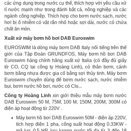
các ứng dụng trong nước cụ thể, thích hợp với yêu cầu xử
lí nước mạnh như trong đánh bắt cá, nông nghiệp và các
ngành công nghiệp. Thích hợp cho bơm nước sạch, nước
hơi bị ô nhiễm có vật rắn nhỏ hoặc sợi dài, nước có chứa
chất ăn mòn.
Xuất xứ máy bơm hồ bơi DAB Euroswim
EUROSWIM là dòng máy bơm DAB Italy nổi tiếng trên thế
giới của Tập Đoàn GRUNDFOS. Máy bơm hồ bơi DAB
Euroswim hàng chính hãng xuất xứ Italia (có đầy đủ giấy
tờ CO, CQ tại công ty Hoàng Linh), có thân bơm, cánh
bơm bằng nhựa được gia cố bằng sợi thủy tinh. Máy bơm
Euroswim chuyên dùng để bơm nước sạch, nước nhiễm
bụi, bơm nước hồ bơi, nước có Clo...
Công ty Hoàng Linh
xin giới thiệu mẫu máy bơm nước
DAB Euroswim 50 M, 75M, 100 M, 150M, 200M, 300M có
điện áp hoạt động từ 220V .
Máy bơm hồ bơi DAB Euroswim 50M - điện áp 220V,
tích hợp điện 1 pha, công suất hoạt động 0.33KW -
mã lực 0.5 HP, lưu lượng nước tối đa từ 3 đến 18