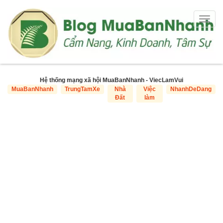
Togg
navig
Hệ thống mạng xã hội MuaBanNhanh - ViecLamVui
MuaBanNhanh
TrungTamXe
Nhà
Việc
NhanhDeDang
Đất
làm