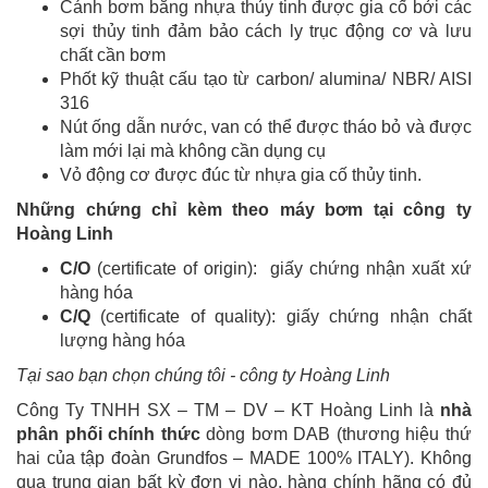
Cánh bơm bằng nhựa thủy tinh được gia cố bởi các
sợi thủy tinh đảm bảo cách ly trục động cơ và lưu
chất cần bơm
Phốt kỹ thuật cấu tạo từ carbon/ alumina/ NBR/ AISI
316
Nút ống dẫn nước, van có thể được tháo bỏ và được
làm mới lại mà không cần dụng cụ
Vỏ động cơ được đúc từ nhựa gia cố thủy tinh.
Những chứng chỉ kèm theo máy bơm tại công ty
Hoàng Linh
C/O
(certificate of origin): giấy chứng nhận xuất xứ
hàng hóa
C/Q
(certificate of quality): giấy chứng nhận chất
lượng hàng hóa
Tại sao bạn chọn chúng tôi - công ty Hoàng Linh
Công Ty TNHH SX – TM – DV – KT Hoàng Linh là
nhà
phân phối chính thức
dòng bơm DAB (thương hiệu thứ
hai của tập đoàn Grundfos – MADE 100% ITALY). Không
qua trung gian bất kỳ đơn vị nào, hàng chính hãng có đủ