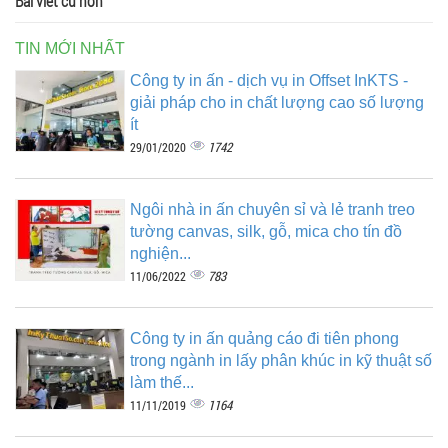
Bài viết cũ hơn
TIN MỚI NHẤT
Công ty in ấn - dịch vụ in Offset InKTS -
giải pháp cho in chất lượng cao số lượng
ít
1742
29/01/2020
Ngôi nhà in ấn chuyên sỉ và lẻ tranh treo
tường canvas, silk, gỗ, mica cho tín đồ
nghiện...
783
11/06/2022
Công ty in ấn quảng cáo đi tiên phong
trong ngành in lấy phân khúc in kỹ thuật số
làm thế...
1164
11/11/2019