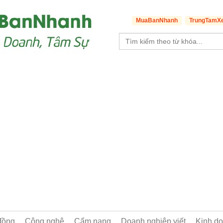
MuaBanNhanh
TrungTamX
đồng
Công nghệ
Cẩm nang
Doanh nghiệp viết
Kinh d