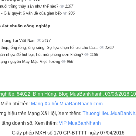
nuôi trồng thủy sản như thế nào?
1107
- Giải quyết 6 vấn đề của gian bếp
936
ôm đạt chuẩn công nghiệp
 Trang Tại Việt Nam
3417
 thép, ống rồng, ống sùng: Sự lựa chọn tối ưu cho tàu...
1269
gân nhựa để hút bụi, hút mùi phòng sơn không?
1188
trạng nguyên May Mặc Việt Tường
958
g nghiệp, 84022, Đinh Hùng, Blog MuaBanNhanh, 03/08/2018 10
Miễn phí trên:
Mạng Xã hội MuaBanNhanh.com
hương hiệu trên Mạng Xã Hội, Xem thêm:
ThuongHieu.MuaBanNh
, tăng doanh số, Xem thêm:
VIP MuaBanNhanh
Giấy phép MXH số 170 GP-BTTTT ngày 07/04/2016