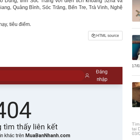
 Dung, tỉnh Sóc Trăng với diện tích khoảng 52ha và
Giang, Quảng Bình, Sóc Trăng, Bến Tre, Trà Vinh, Nghệ
y, tiêu điểm.
HTML source
17/0
Tìm
tại
03/