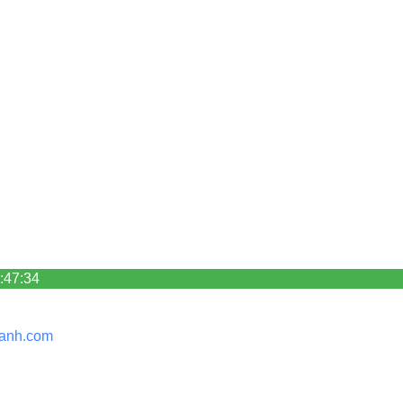
:47:34
anh.
com