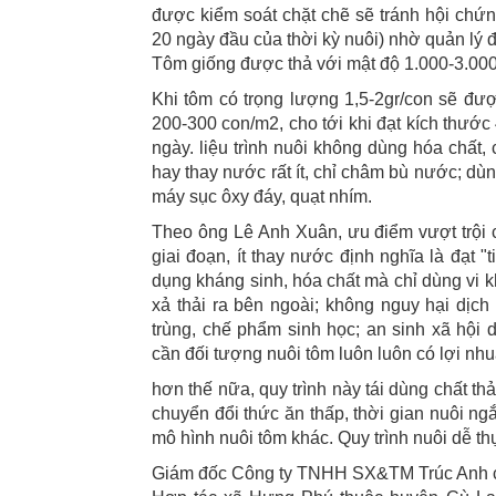
được kiểm soát chặt chẽ sẽ tránh hội chứ
20 ngày đầu của thời kỳ nuôi) nhờ quản lý 
Tôm giống được thả với mật độ 1.000-3.00
Khi tôm có trọng lượng 1,5-2gr/con sẽ đư
200-300 con/m2, cho tới khi đạt kích thước
ngày. liệu trình nuôi không dùng hóa chất
hay thay nước rất ít, chỉ châm bù nước; dùn
máy sục ôxy đáy, quạt nhím.
Theo ông Lê Anh Xuân, ưu điểm vượt trội c
giai đoạn, ít thay nước định nghĩa là đạt 
dụng kháng sinh, hóa chất mà chỉ dùng vi 
xả thải ra bên ngoài; không nguy hại dịc
trùng, chế phẩm sinh học; an sinh xã hội 
cần đối tượng nuôi tôm luôn luôn có lợi nhu
hơn thế nữa, quy trình này tái dùng chất th
chuyển đổi thức ăn thấp, thời gian nuôi ng
mô hình nuôi tôm khác. Quy trình nuôi dễ thự
Giám đốc Công ty TNHH SX&TM Trúc Anh cũn