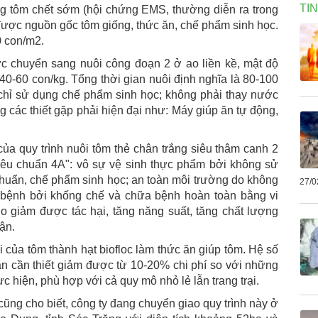
TI
ng tôm chết sớm (hội chứng EMS, thường diễn ra trong
được nguồn gốc tôm giống, thức ăn, chế phẩm sinh học.
0 con/m2.
ợc chuyển sang nuôi công đoạn 2 ở ao liền kề, mật độ
 40-60 con/kg. Tổng thời gian nuôi định nghĩa là 80-100
, chỉ sử dụng chế phẩm sinh học; không phải thay nước
g các thiết gặp phải hiện đại như: Máy giúp ăn tự động,
ủa quy trình nuôi tôm thẻ chân trắng siêu thâm canh 2
"tiêu chuẩn 4A": vô sự vệ sinh thực phẩm bởi không sử
khuẩn, chế phẩm sinh học; an toàn môi trường do không
27/0
h bệnh bởi khống chế và chữa bệnh hoàn toàn bằng vi
do giảm được tác hại, tăng năng suất, tăng chất lượng
ận.
ải của tôm thành hạt biofloc làm thức ăn giúp tôm. Hệ số
ắn cần thiết giảm được từ 10-20% chi phí so với những
c hiện, phù hợp với cả quy mô nhỏ lẻ lẫn trang trại.
g cho biết, công ty đang chuyển giao quy trình này ở