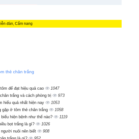
Diễn đàn, Cẩm nang
ôm thẻ chân trắng
i tôm để đạt hiệu quả cao
1047
chân trắng và cách phòng trị
973
ôm hiểu quả nhất hiện nay
1053
g gặp ở tôm thẻ chân trắng
1058
 biểu hiện bệnh như thế nào?
1119
iều bọt trắng là gì?
1026
người nuôi nên biết
908
ân trắng là gì?
952