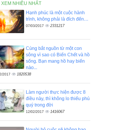
N XEM NHIỀU NHẤT
Hạnh phúc là một cuộc hành
trình, không phải là đích đến…
2331217
07/03/2017
Cùng bắt nguồn từ một con
sông vì sao có Biển Chết và hồ
sống. Bạn mang hồ hay biển
nào...
1820538
2/2017
Làm người thực hiện được 8
điều này, thì không lo thiếu phú
quý trong đời
1416067
12/02/2017
Người bỏ cuộc sẽ không bao