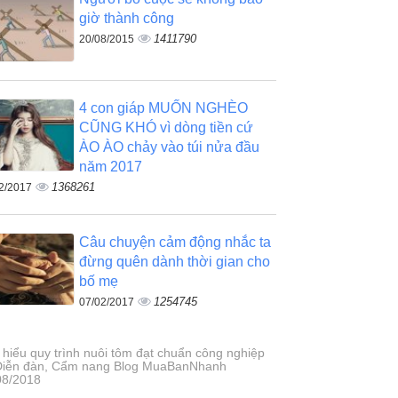
giờ thành công
1411790
20/08/2015
4 con giáp MUỐN NGHÈO
CŨNG KHÓ vì dòng tiền cứ
ÀO ÀO chảy vào túi nửa đầu
năm 2017
1368261
2/2017
Câu chuyện cảm động nhắc ta
đừng quên dành thời gian cho
bố mẹ
1254745
07/02/2017
 hiểu quy trình nuôi tôm đạt chuẩn công nghiệp
 Diễn đàn, Cẩm nang Blog MuaBanNhanh
08/2018