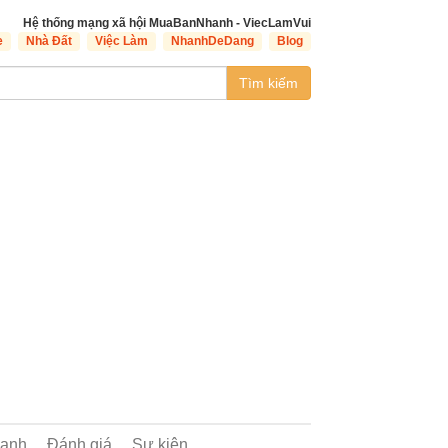
Hệ thống mạng xã hội MuaBanNhanh - ViecLamVui
e
Nhà Đất
Việc Làm
NhanhDeDang
Blog
Tìm kiếm
oanh
Đánh giá
Sự kiện