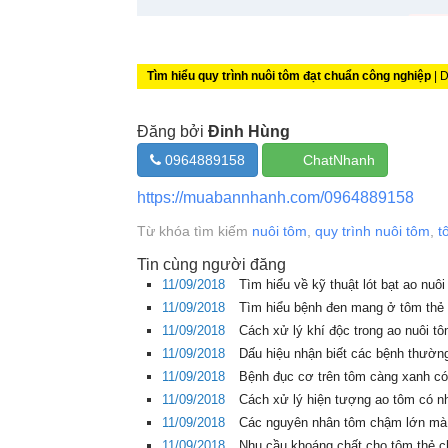
Tìm hiểu quy trình nuôi tôm đạt chuẩn công nghiệp
| 
Đăng bởi
Đinh Hùng
0964889158
ChatNhanh
https://muabannhanh.com/0964889158
Từ khóa tìm kiếm
nuôi tôm
,
quy trình nuôi tôm
,
t
Tin cùng người đăng
11/09/2018
Tìm hiểu về kỹ thuật lót bạt ao nuô
11/09/2018
Tìm hiểu bệnh đen mang ở tôm thẻ 
11/09/2018
Cách xử lý khí độc trong ao nuôi t
11/09/2018
Dấu hiệu nhận biết các bệnh thườn
11/09/2018
Bệnh đục cơ trên tôm càng xanh có
11/09/2018
Cách xử lý hiện tượng ao tôm có nh
11/09/2018
Các nguyên nhân tôm chậm lớn mà 
11/09/2018
Nhu cầu khoáng chất cho tôm thẻ ch