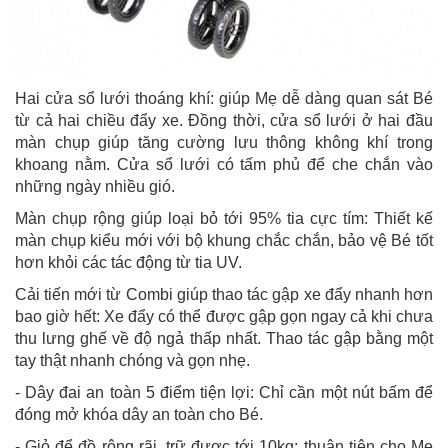
Hai cửa sổ lưới thoáng khí: giúp Mẹ dễ dàng quan sát Bé
từ cả hai chiều đẩy xe. Đồng thời, cửa sổ lưới ở hai đầu
màn chụp giúp tăng cường lưu thông không khí trong
khoang nằm. Cửa sổ lưới có tấm phủ để che chắn vào
những ngày nhiều gió.
Màn chụp rộng giúp loại bỏ tới 95% tia cực tím: Thiết kế
màn chụp kiểu mới với bộ khung chắc chắn, bảo vệ Bé tốt
hơn khỏi các tác động từ tia UV.
Cải tiến mới từ Combi giúp thao tác gập xe đẩy nhanh hơn
bao giờ hết: Xe đẩy có thể được gập gọn ngay cả khi chưa
thu lưng ghế về độ ngả thấp nhất. Thao tác gập bằng một
tay thật nhanh chóng và gọn nhẹ.
- Dây đai an toàn 5 điểm tiện lợi: Chỉ cần một nút bấm để
đóng mở khóa dây an toàn cho Bé.
- Giỏ để đồ rộng rãi, trữ được tới 10kg: thuận tiện cho Mẹ