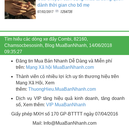
dành thời gian cho bố mẹ
1254735
07/02/2017
Tìm hiểu các dòng xe đẩy Combi, 82160,
Chamsocbesosinh, Blog MuaBanNhanh, 14/06/2018
09:35:27
Đăng tin Mua Bán Nhanh Dễ Dàng và Miễn phí
trên:
Mạng Xã hội MuaBanNhanh.com
Thành viên có nhiều lợi ích uy tín thương hiệu trên
Mạng Xã Hội, Xem
thêm:
ThuongHieu.MuaBanNhanh.
com
Dịch vụ VIP tăng hiệu quả kinh doanh, tăng doanh
số, Xem thêm:
VIP MuaBanNhanh
Giấy phép MXH số 170 GP-BTTTT ngày 07/04/2016
Mail: Info@MuaBanNhanh.com