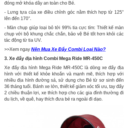
đóng mở khóa dây an toàn cho Bé.
- Lưng tựa của xe điều chỉnh góc nằm thích hợp từ 125°
lên đến 170°.
- Màn chụp giúp loại bỏ tới 99% tia cực tím: Thiết kế màn
chụp với bộ khung chắc chắn, bảo vệ Bé tốt hơn khỏi các
tác động từ tia UV.
>>Xem ngay
Nên Mua Xe Đẩy Combi Loại Nào?
3. Xe đẩy địa hình Combi Mega Ride MR-450C
Xe đẩy địa hình Mega Ride MR-450C là dòng xe đẩy địa
hình với thiết kế khỏe khoắn và mạnh mẽ, thích hợp với
nhiều địa hình đường sá, sử dụng cho Bé từ sơ sinh đến
36 tháng tuổi. Bánh xe lớn, thiết kế giảm xóc tối ưu, tay đẩy
2 chiều thuận lợi, xe thích hợp cho các gia đình thường đi
du lịch, về quê, hay thích đưa bé ra ngoài đi dạo.