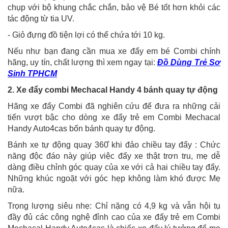
chụp với bộ khung chắc chắn, bảo vệ Bé tốt hơn khỏi các
tác động từ tia UV.
- Giỏ đựng đồ tiện lợi có thể chứa tới 10 kg.
Nếu như bạn đang cần mua xe đẩy em bé Combi chính
hãng, uy tín, chất lượng thì xem ngay tại:
Đồ Dùng Trẻ Sơ
Sinh TPHCM
2. Xe đẩy combi Mechacal Handy 4 bánh quay tự động
Hãng xe đẩy Combi đã nghiên cứu để đưa ra những cải
tiến vượt bậc cho dòng xe đẩy trẻ em Combi Mechacal
Handy Auto4cas bốn bánh quay tự động.
Bánh xe tự động quay 360̊ khi đảo chiều tay đẩy : Chức
năng độc đáo này giúp việc đẩy xe thật trơn tru, mẹ dễ
dàng điều chỉnh góc quay của xe với cả hai chiều tay đẩy.
Những khúc ngoặt với góc hẹp không làm khó được Mẹ
nữa.
Trọng lượng siêu nhẹ: Chỉ nặng có 4,9 kg và vẫn hội tụ
đầy đủ các công nghệ đỉnh cao của xe đẩy trẻ em Combi