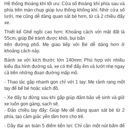
Hệ thống thoáng khí tối ưu: Cửa sổ thoáng khí phía sau và
phía trên màn chụp giúp lưu thông không khí. Nhờ cửa sổ
lưới, mẹ cũng dễ dàng quan sát bé hơn, từ cả 2 chiều đẩy
xe.
Thiết kế Ghế ngồi cao hơn: Khoảng cách với mặt đất là
55cm, giúp Bé tránh được khói, bụi bẩn
trên đường phố. Mẹ giao tiếp với Bé dễ dàng hơn ở
khoảng cách này.
Bánh xe với kích thước lớn 140mm: Phù hợp với nhiều
kiểu địa hình đường sá, xe có thể đẩy êm và lướt nhẹ ngay
cả trên những đoạn đường mấp mô.
- Thao tác gập nhanh gọn chỉ với 1 tay: Mẹ rảnh rang một
tay để bế bé hoặc xách đồ.
- Xe đẩy tự đứng sau khi gập giúp đảm bảo vệ sinh và giữ
xe luôn gọn gàng, sạch sẽ.
- Đảo chiều tay đẩy: Giúp Mẹ dễ dàng quan sát bé từ 2
phía, tạo cảm giác yên tâm hơn cho trẻ.
- Dây đai an toàn 5 điểm tiện lợi: Chỉ cần một nút bấm để