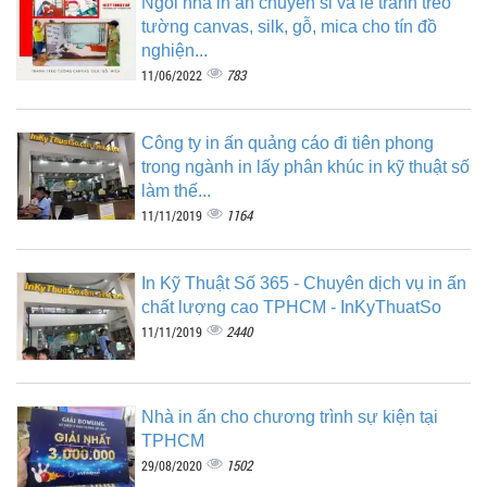
Ngôi nhà in ấn chuyên sỉ và lẻ tranh treo
tường canvas, silk, gỗ, mica cho tín đồ
nghiện...
783
11/06/2022
Công ty in ấn quảng cáo đi tiên phong
trong ngành in lấy phân khúc in kỹ thuật số
làm thế...
1164
11/11/2019
In Kỹ Thuật Số 365 - Chuyên dịch vụ in ấn
chất lượng cao TPHCM - InKyThuatSo
2440
11/11/2019
Nhà in ấn cho chương trình sự kiện tại
TPHCM
1502
29/08/2020