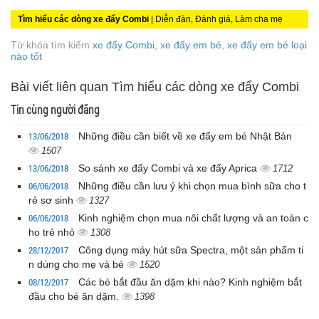
Tìm hiểu các dòng xe đẩy Combi
| Diễn đàn, Đánh giá, Làm cha mẹ
Từ khóa tìm kiếm
xe đẩy Combi
,
xe đẩy em bé
,
xe đẩy em bé loại
nào tốt
Bài viết liên quan Tìm hiểu các dòng xe đẩy Combi
Tin cùng người đăng
13/06/2018
Những điều cần biết về xe đẩy em bé Nhật Bản
1507
13/06/2018
So sánh xe đẩy Combi và xe đẩy Aprica
1712
06/06/2018
Những điều cần lưu ý khi chọn mua bình sữa cho t
rẻ sơ sinh
1327
06/06/2018
Kinh nghiệm chọn mua nôi chất lượng và an toàn c
ho trẻ nhỏ
1308
28/12/2017
Công dụng máy hút sữa Spectra, một sản phẩm ti
n dùng cho mẹ và bé
1520
08/12/2017
Các bé bắt đầu ăn dặm khi nào? Kinh nghiệm bắt
đầu cho bé ăn dặm.
1398