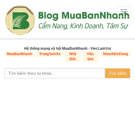
Togg
navig
Hệ thống mạng xã hội MuaBanNhanh - ViecLamVui
MuaBanNhanh
TrungTamXe
Nhà
Việc
NhanhDeDang
Đất
làm
Tìm kiếm