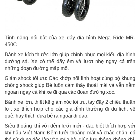
Tính năng nổi bật của xe đẩy địa hình Mega Ride MR-
450C
Bánh xe kích thước lớn giúp chinh phục mọi kiểu địa hình
đường sá. Xe có thể đẩy êm và lướt nhẹ ngay cả trên
những đoạn đường mấp mô.
Giảm shock tối ưu: Các khớp nối linh hoạt cùng bộ khung
chống shock giúp Bé luôn cảm thấy thoải mái và vẫn nằm
ngoan ngay cả khi xe đi qua các đoạn đường xóc.
Bánh xe lớn, thiết kế giảm xóc tối ưu, tay đẩy 2 chiều thuận
lợi, xe thích hợp cho các gia đình thường đi du lịch, về
quê, hay thích đưa bé ra ngoài đi dạo.
Siêu thoáng khí với đệm lưới mới - đặc biệt thích hợp với
khí hậu Việt Nam: Đệm lưới thoáng mát và chắc chắn, có
thể sử dụng độc lập vào mùa hè, giúp lưu thông không khí,