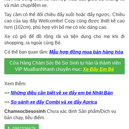
và màn chụp/đệm xe.
Tay cầm có thể đổi chiều đẩy xuôi hoặc đẩy ngược. Chiều
cao của tay đẩy Wellcomfort Cozy cũng được thiết kế cao
hơn (102cm), phù hợp với bố mẹ có vóc dáng cao.
Xe có giỏ để đồ rộng rãi và tiện dụng cho mẹ khi đi
shopping, ra ngoài cùng Bé.
Có thể bạn quan tâm:
Mẫu hợp đồng mua bán hàng hóa
Cửa Hàng Chăm Sóc Bé Sơ Sinh tự hào là thành viên
VIP MuaBanNhanh chuyên mục:
Xe Đẩy Em Bé
Xem thêm:
>>
Những điều cần biết về xe đẩy em bé Nhật Bản
>>
So sánh xe đẩy Combi và xe đẩy Aprica
Chamsocbesosinh
Chưa xác định Sản phẩm/Dịch vụ
bán chạy, tiêu điểm.
0982336679