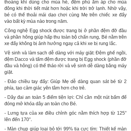
thoáng khí dùng cho mùa hè, đệm phủ ấm áp cho mùa
đông khi thời tiết mát hơn hoặc khi trời trở lạnh. Nhờ vậy,
bé có thể thoải mái dạo chơi cùng Mẹ trên chiếc xe đẩy
vào bất kỳ mùa nào trong năm.
Công nghệ Egg shock được trang bị ở phần đệm đỡ đầu
và phần hông giúp hấp thu toàn bộ chấn rung, Bé nằm trên
xe đẩy không bị ảnh hưởng ngay cả khi xe bị rung lắc.
Vệ sinh và làm sạch dễ dàng với máy giặt: Đệm ghế ngồi,
đệm Dacco và tấm đệm được trang bị Egg shock (phần đỡ
đầu và hông) có thể tháo rời và vệ sinh dễ dàng bằng máy
giặt.
- Đảo chiều tay đẩy: Giúp Mẹ dễ dàng quan sát bé từ 2
phía, tạo cảm giác yên tâm hơn cho trẻ.
- Dây đai an toàn 5 điểm tiện lợi: Chỉ cần một nút bấm để
đóng mở khóa dây an toàn cho Bé.
- Lưng tựa của xe điều chỉnh góc nằm thích hợp từ 125°
lên đến 170°.
- Màn chụp giúp loại bỏ tới 99% tia cực tím: Thiết kế màn