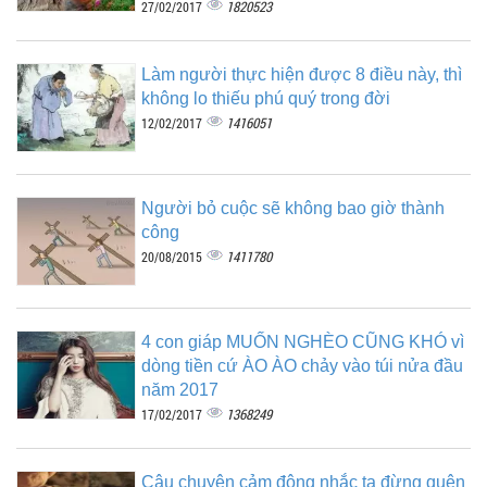
1820523
27/02/2017
Làm người thực hiện được 8 điều này, thì
không lo thiếu phú quý trong đời
1416051
12/02/2017
Người bỏ cuộc sẽ không bao giờ thành
công
1411780
20/08/2015
4 con giáp MUỐN NGHÈO CŨNG KHÓ vì
dòng tiền cứ ÀO ÀO chảy vào túi nửa đầu
năm 2017
1368249
17/02/2017
Câu chuyện cảm động nhắc ta đừng quên