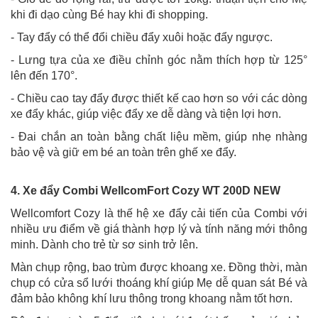
khi đi dạo cùng Bé hay khi đi shopping.
- Tay đẩy có thể đổi chiều đẩy xuôi hoặc đẩy ngược.
- Lưng tựa của xe điều chỉnh góc nằm thích hợp từ 125°
lên đến 170°.
- Chiều cao tay đẩy được thiết kế cao hơn so với các dòng
xe đẩy khác, giúp việc đẩy xe dễ dàng và tiện lợi hơn.
- Đai chắn an toàn bằng chất liệu mềm, giúp nhẹ nhàng
bảo vệ và giữ em bé an toàn trên ghế xe đẩy.
4. Xe đẩy Combi WellcomFort Cozy WT 200D NEW
Wellcomfort Cozy là thế hệ xe đẩy cải tiến của Combi với
nhiều ưu điểm về giá thành hợp lý và tính năng mới thông
minh. Dành cho trẻ từ sơ sinh trở lên.
Màn chụp rộng, bao trùm được khoang xe. Đồng thời, màn
chụp có cửa sổ lưới thoáng khí giúp Mẹ dễ quan sát Bé và
đảm bảo không khí lưu thông trong khoang nằm tốt hơn.