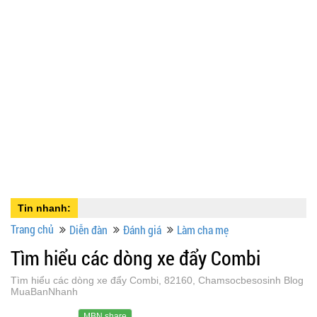
Tin nhanh:
Trang chủ
Diễn đàn
Đánh giá
Làm cha mẹ
Tìm hiểu các dòng xe đẩy Combi
Tìm hiểu các dòng xe đẩy Combi, 82160, Chamsocbesosinh Blog
MuaBanNhanh
MBN share