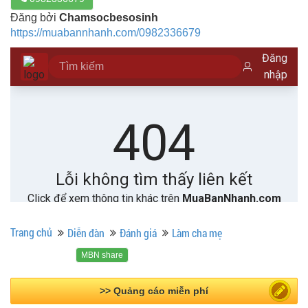
Đăng bởi
Chamsocbesosinh
https://muabannhanh.com/0982336679
Trang chủ
Diễn đàn
Đánh giá
Làm cha mẹ
MBN share
>> Quảng cáo miễn phí