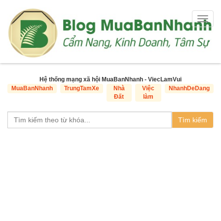
Togg
navig
Hệ thống mạng xã hội MuaBanNhanh - ViecLamVui
MuaBanNhanh
TrungTamXe
Nhà
Việc
NhanhDeDang
Đất
làm
Tìm kiếm