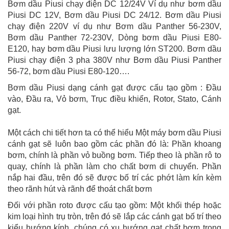
Bơm dầu Piusi chạy điện DC 12/24V Ví dụ như bơm dầu
Piusi DC 12V, Bơm dầu Piusi DC 24/12. Bơm dầu Piusi
chạy điện 220V ví dụ như Bơm dầu Panther 56-230V,
Bơm dầu Panther 72-230V, Dòng bơm dầu Piusi E80-
E120, hay bơm dầu Piusi lưu lượng lớn ST200. Bơm dầu
Piusi chạy điện 3 pha 380V như Bơm dầu Piusi Panther
56-72, bơm dầu Piusi E80-120….
Bơm dầu Piusi dạng cánh gạt được cấu tạo gồm : Đầu
vào, Đầu ra, Vỏ bơm, Trục điều khiển, Rotor, Stato, Cánh
gạt.
Một cách chi tiết hơn ta có thể hiểu Một máy bơm dầu Piusi
cánh gạt sẽ luôn bao gồm các phần đó là: Phần khoang
bơm, chính là phần vỏ buồng bơm. Tiếp theo là phần rô to
quay, chính là phần làm cho chất bơm di chuyển. Phần
nắp hai đầu, trên đó sẽ được bố trí các phớt làm kín kèm
theo rãnh hút và rãnh để thoát chất bơm
Đối với phần roto được cấu tạo gồm: Một khối thép hoặc
kim loại hình trụ tròn, trên đó sẽ lắp các cánh gạt bố trí theo
kiểu hướng kính, chúng có xu hướng gạt chất bơm trong