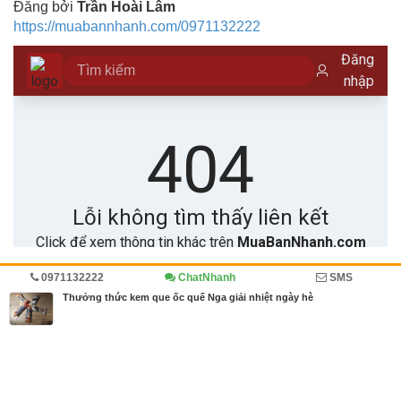
Đăng bởi
Trần Hoài Lâm
https://muabannhanh.com/0971132222
0971132222
ChatNhanh
SMS
Trang chủ
Món ngon mỗi ngày
Diễn đàn
Cẩm nang
Thưởng thức kem que ốc quế Nga giải nhiệt ngày hè
MBN share
>> Quảng cáo miễn phí