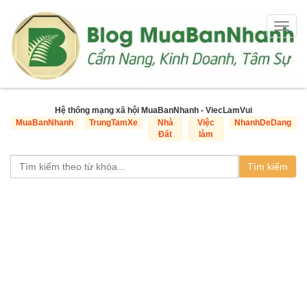
Togg
navig
Hệ thống mạng xã hội MuaBanNhanh - ViecLamVui
MuaBanNhanh
TrungTamXe
Nhà
Việc
NhanhDeDang
Đất
làm
Tìm kiếm