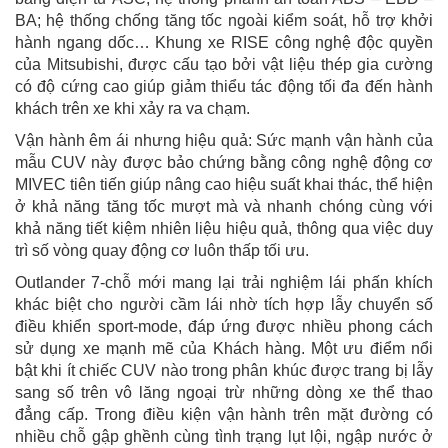
BA; hệ thống chống tăng tốc ngoài kiểm soát, hỗ trợ khởi
hành ngang dốc… Khung xe RISE công nghệ độc quyền
của Mitsubishi, được cấu tạo bởi vật liệu thép gia cường
có độ cứng cao giúp giảm thiểu tác động tối đa đến hành
khách trên xe khi xảy ra va chạm.
Vận hành êm ái nhưng hiệu quả: Sức mạnh vận hành của
mẫu CUV này được bảo chứng bằng công nghệ động cơ
MIVEC tiên tiến giúp nâng cao hiệu suất khai thác, thể hiện
ở khả năng tăng tốc mượt mà và nhanh chóng cùng với
khả năng tiết kiệm nhiên liệu hiệu quả, thông qua việc duy
trì số vòng quay động cơ luôn thấp tối ưu.
Outlander 7-chỗ mới mang lại trải nghiệm lái phấn khích
khác biệt cho người cầm lái nhờ tích hợp lẫy chuyển số
điều khiển sport-mode, đáp ứng được nhiều phong cách
sử dụng xe mạnh mẽ của Khách hàng. Một ưu điểm nổi
bật khi ít chiếc CUV nào trong phân khúc được trang bị lẫy
sang số trên vô lăng ngoại trừ những dòng xe thể thao
đẳng cấp. Trong điều kiện vận hành trên mặt đường có
nhiều chỗ gập ghềnh cùng tình trạng lụt lội, ngập nước ở