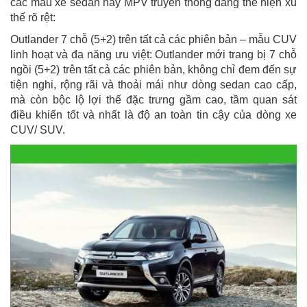
các mẫu xe sedan hay MPV truyền thống đang thể hiện xu
thế rõ rệt:
Outlander 7 chỗ (5+2) trên tất cả các phiên bản – mẫu CUV
linh hoạt và đa năng ưu việt: Outlander mới trang bị 7 chỗ
ngồi (5+2) trên tất cả các phiên bản, không chỉ đem đến sự
tiện nghi, rộng rãi và thoải mái như dòng sedan cao cấp,
mà còn bộc lộ lợi thế đặc trưng gầm cao, tầm quan sát
điều khiển tốt và nhất là độ an toàn tin cậy của dòng xe
CUV/ SUV.