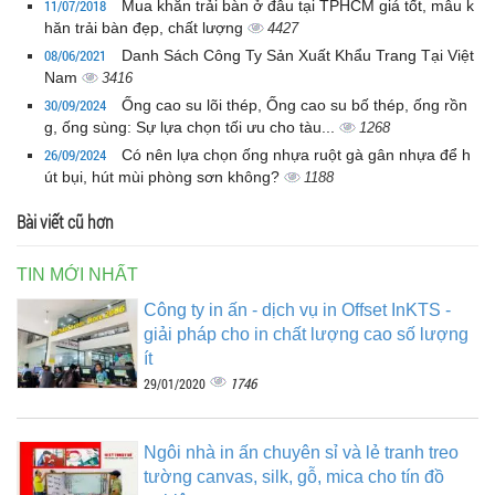
11/07/2018
Mua khăn trải bàn ở đâu tại TPHCM giá tốt, mẫu k
hăn trải bàn đẹp, chất lượng
4427
08/06/2021
Danh Sách Công Ty Sản Xuất Khẩu Trang Tại Việt
Nam
3416
30/09/2024
Ống cao su lõi thép, Ống cao su bố thép, ống rồn
g, ống sùng: Sự lựa chọn tối ưu cho tàu...
1268
26/09/2024
Có nên lựa chọn ống nhựa ruột gà gân nhựa để h
út bụi, hút mùi phòng sơn không?
1188
Bài viết cũ hơn
TIN MỚI NHẤT
Công ty in ấn - dịch vụ in Offset InKTS -
giải pháp cho in chất lượng cao số lượng
ít
1746
29/01/2020
Ngôi nhà in ấn chuyên sỉ và lẻ tranh treo
tường canvas, silk, gỗ, mica cho tín đồ