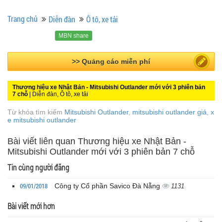
Trang chủ
Diễn đàn
Ô tô, xe tải
MBN share
>> Bài PR miễn phí
Thương hiệu xe Nhật Bản - Mitsubishi Outlander mới với 3 phiên bản
7 chỗ
| Diễn đàn, Ô tô, xe tải
Từ khóa tìm kiếm
Mitsubishi Outlander
,
mitsubishi outlander giá
,
x
e mitsubishi outlander
Bài viết liên quan Thương hiệu xe Nhật Bản -
Mitsubishi Outlander mới với 3 phiên bản 7 chỗ
Tin cùng người đăng
09/01/2018
Công ty Cổ phần Savico Đà Nẵng
1131
Bài viết mới hơn