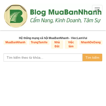
Togg
navig
Hệ thống mạng xã hội MuaBanNhanh - ViecLamVui
MuaBanNhanh
TrungTamXe
Nhà
Việc
NhanhDeDang
Đất
làm
Tìm kiếm