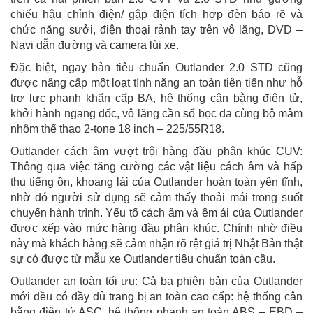
chiếu hậu chỉnh điện/ gập điện tích hợp đèn báo rẽ và
chức năng sưởi, điện thoại rảnh tay trên vô lăng, DVD –
Navi dẫn đường và camera lùi xe.
Đặc biệt, ngay bản tiêu chuẩn Outlander 2.0 STD cũng
được nâng cấp một loạt tính năng an toàn tiên tiến như hỗ
trợ lực phanh khẩn cấp BA, hệ thống cân bằng điện tử,
khởi hành ngang dốc, vô lăng cần số bọc da cùng bộ mâm
nhôm thể thao 2-tone 18 inch – 225/55R18.
Outlander cách âm vượt trội hàng đầu phân khúc CUV:
Thông qua việc tăng cường các vật liệu cách âm và hấp
thu tiếng ồn, khoang lái của Outlander hoàn toàn yên tĩnh,
nhờ đó người sử dụng sẽ cảm thấy thoải mái trong suốt
chuyến hành trình. Yếu tố cách âm và êm ái của Outlander
được xếp vào mức hàng đầu phân khúc. Chính nhờ điều
này mà khách hàng sẽ cảm nhận rõ rệt giá trị Nhật Bản thật
sự có được từ mẫu xe Outlander tiêu chuẩn toàn cầu.
Outlander an toàn tối ưu: Cả ba phiên bản của Outlander
mới đều có đầy đủ trang bị an toàn cao cấp: hệ thống cân
bằng điện tử ASC, hệ thống phanh an toàn ABS – EBD –