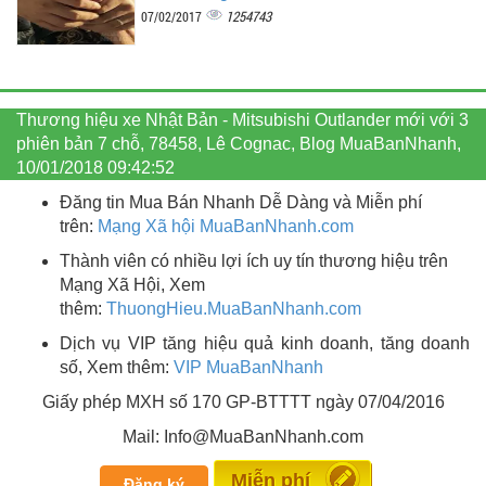
1254743
07/02/2017
Thương hiệu xe Nhật Bản - Mitsubishi Outlander mới với 3
phiên bản 7 chỗ, 78458, Lê Cognac, Blog MuaBanNhanh,
10/01/2018 09:42:52
Đăng tin Mua Bán Nhanh Dễ Dàng và Miễn phí
trên:
Mạng Xã hội MuaBanNhanh.com
Thành viên có nhiều lợi ích uy tín thương hiệu trên
Mạng Xã Hội, Xem
thêm:
ThuongHieu.MuaBanNhanh.
com
Dịch vụ VIP tăng hiệu quả kinh doanh, tăng doanh
số, Xem thêm:
VIP MuaBanNhanh
Giấy phép MXH số 170 GP-BTTTT ngày 07/04/2016
Mail: Info@MuaBanNhanh.com
Đăng tin
Đăng ký