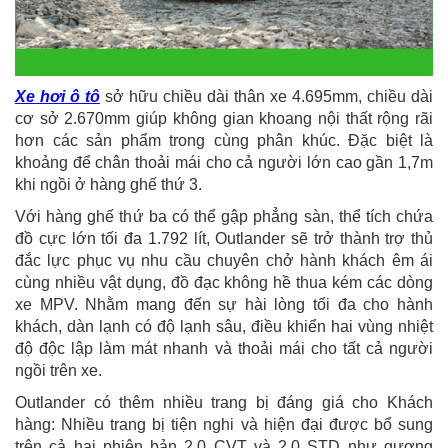
Xe hơi ô tô
sở hữu chiều dài thân xe 4.695mm, chiều dài
cơ sở 2.670mm giúp không gian khoang nội thất rộng rãi
hơn các sản phẩm trong cùng phân khúc. Đặc biệt là
khoảng để chân thoải mái cho cả người lớn cao gần 1,7m
khi ngồi ở hàng ghế thứ 3.
Với hàng ghế thứ ba có thể gập phẳng sàn, thể tích chứa
đồ cực lớn tối đa 1.792 lít, Outlander sẽ trở thành trợ thủ
đắc lực phục vụ nhu cầu chuyên chở hành khách êm ái
cùng nhiều vật dụng, đồ đạc không hề thua kém các dòng
xe MPV. Nhằm mang đến sự hài lòng tối đa cho hành
khách, dàn lạnh có độ lạnh sâu, điều khiển hai vùng nhiệt
độ độc lập làm mát nhanh và thoải mái cho tất cả người
ngồi trên xe.
Outlander có thêm nhiều trang bị đáng giá cho Khách
hàng: Nhiều trang bị tiện nghi và hiện đại được bổ sung
trên cả hai phiên bản 2.0 CVT và 2.0 STD như gương