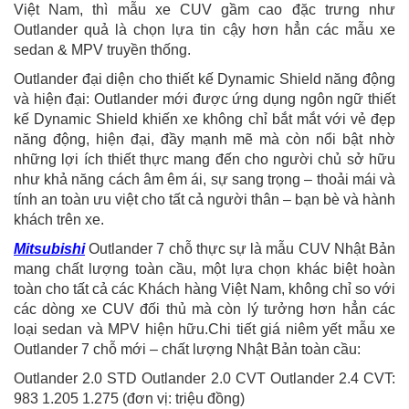
Việt Nam, thì mẫu xe CUV gầm cao đặc trưng như
Outlander quả là chọn lựa tin cậy hơn hẳn các mẫu xe
sedan & MPV truyền thống.
Outlander đại diện cho thiết kế Dynamic Shield năng động
và hiện đại: Outlander mới được ứng dụng ngôn ngữ thiết
kế Dynamic Shield khiến xe không chỉ bắt mắt với vẻ đẹp
năng động, hiện đại, đầy mạnh mẽ mà còn nổi bật nhờ
những lợi ích thiết thực mang đến cho người chủ sở hữu
như khả năng cách âm êm ái, sự sang trọng – thoải mái và
tính an toàn ưu việt cho tất cả người thân – bạn bè và hành
khách trên xe.
Mitsubishi
Outlander 7 chỗ thực sự là mẫu CUV Nhật Bản
mang chất lượng toàn cầu, một lựa chọn khác biệt hoàn
toàn cho tất cả các Khách hàng Việt Nam, không chỉ so với
các dòng xe CUV đối thủ mà còn lý tưởng hơn hẳn các
loại sedan và MPV hiện hữu.Chi tiết giá niêm yết mẫu xe
Outlander 7 chỗ mới – chất lượng Nhật Bản toàn cầu:
Outlander 2.0 STD Outlander 2.0 CVT Outlander 2.4 CVT:
983 1.205 1.275 (đơn vị: triệu đồng)