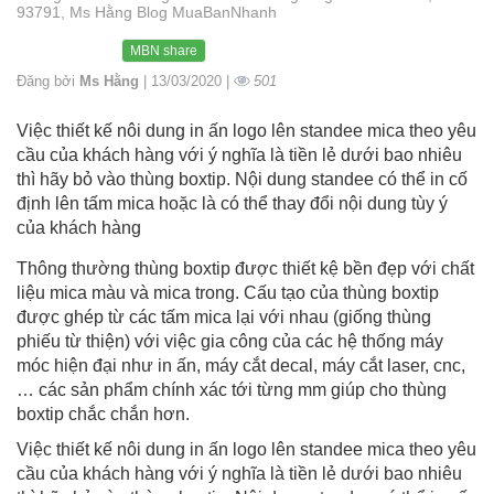
93791, Ms Hằng Blog MuaBanNhanh
MBN share
Đăng bởi
Ms Hằng
| 13/03/2020 |
501
Việc thiết kế nôi dung in ấn logo lên standee mica theo yêu
cầu của khách hàng với ý nghĩa là tiền lẻ dưới bao nhiêu
thì hãy bỏ vào thùng boxtip. Nội dung standee có thể in cố
định lên tấm mica hoặc là có thể thay đổi nội dung tùy ý
của khách hàng
Thông thường thùng boxtip được thiết kệ bền đẹp với chất
liệu mica màu và mica trong. Cấu tạo của thùng boxtip
được ghép từ các tấm mica lại với nhau (giống thùng
phiếu từ thiện) với việc gia công của các hệ thống máy
móc hiện đại như in ấn, máy cắt decal, máy cắt laser, cnc,
… các sản phẩm chính xác tới từng mm giúp cho thùng
boxtip chắc chắn hơn.
Việc thiết kế nôi dung in ấn logo lên standee mica theo yêu
cầu của khách hàng với ý nghĩa là tiền lẻ dưới bao nhiêu