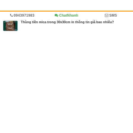
0943971983
ChatNhanh
SMS
Trang chủ
Diễn đàn
Cẩm nang mua bán
Thùng tiền mica trong 30x30cm in thông tin giá bao nhiêu?
MBN share
>> Bài PR miễn phí
Thùng tiền mica trong 30x30cm in thông tin giá bao nhiêu?
| Diễn đàn,
Cẩm nang mua bán
Từ khóa tìm kiếm
Bài viết liên quan Thùng tiền mica trong 30x30cm in
thông tin giá bao nhiêu?
Tin cùng người đăng
23/09/2020
Biển số bàn được thay đổi mẫu mã theo ngày
732
14/09/2020
Biển công ty bằng đồng gắn ở cửa chắc chắn