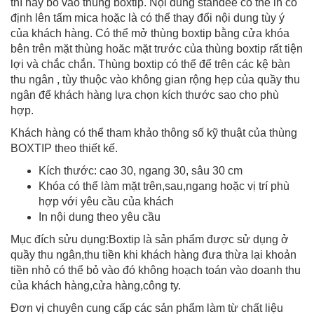
thì hãy bỏ vào thùng boxtip. Nội dung standee có thể in cố
định lên tấm mica hoặc là có thể thay đổi nội dung tùy ý
của khách hàng. Có thể mở thùng boxtip bằng cửa khóa
bên trên mặt thùng hoăc mặt trước của thùng boxtip rất tiện
lợi và chắc chắn. Thùng boxtip có thể để trên các kệ bàn
thu ngân , tùy thuộc vào không gian rộng hẹp của quầy thu
ngân để khách hàng lựa chọn kích thước sao cho phù
hợp.
Khách hàng có thể tham khảo thông số kỹ thuật của thùng
BOXTIP theo thiết kế.
Kích thước: cao 30, ngang 30, sâu 30 cm
Khóa có thể làm mặt trên,sau,ngang hoặc vị trí phù
hợp với yêu cầu của khách
In nội dung theo yêu cầu
Mục đích sửu dụng:Boxtip là sản phẩm được sử dụng ở
quầy thu ngân,thu tiền khi khách hàng đưa thừa lại khoản
tiền nhỏ có thể bỏ vào đó không hoạch toán vào doanh thu
của khách hàng,cửa hàng,công ty.
Đơn vị chuyên cung cấp các sản phẩm làm từ chất liệu