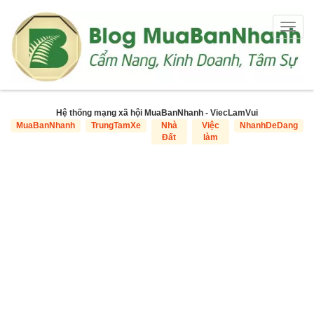
Togg
navig
Hệ thống mạng xã hội MuaBanNhanh - ViecLamVui
MuaBanNhanh
TrungTamXe
Nhà
Việc
NhanhDeDang
Đất
làm