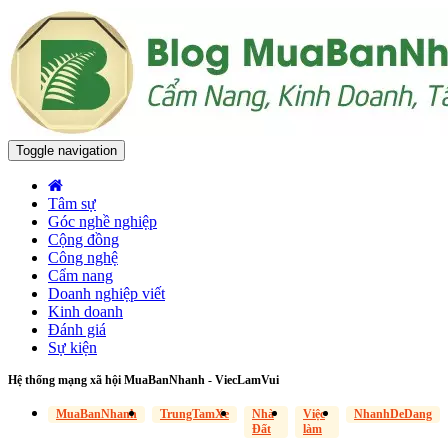
Toggle navigation
Tâm sự
Góc nghề nghiệp
Cộng đồng
Công nghệ
Cẩm nang
Doanh nghiệp viết
Kinh doanh
Đánh giá
Sự kiện
Hệ thống mạng xã hội MuaBanNhanh - ViecLamVui
MuaBanNhanh
TrungTamXe
Nhà
Việc
NhanhDeDang
Đất
làm