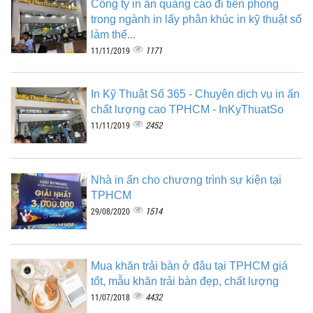
Công ty in ấn quảng cáo đi tiên phong
trong ngành in lấy phân khúc in kỹ thuật số
làm thế...
1171
11/11/2019
In Kỹ Thuật Số 365 - Chuyên dịch vụ in ấn
chất lượng cao TPHCM - InKyThuatSo
2452
11/11/2019
Nhà in ấn cho chương trình sự kiện tại
TPHCM
1514
29/08/2020
Mua khăn trải bàn ở đâu tại TPHCM giá
tốt, mẫu khăn trải bàn đẹp, chất lượng
4432
11/07/2018