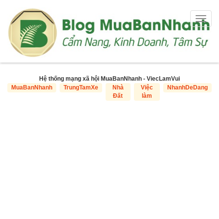
Togg
navig
Hệ thống mạng xã hội MuaBanNhanh - ViecLamVui
MuaBanNhanh
TrungTamXe
Nhà
Việc
NhanhDeDang
Đất
làm