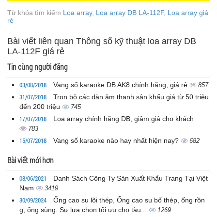
Từ khóa tìm kiếm
Loa array
,
Loa array DB LA-112F
,
Loa array giá
rẻ
Bài viết liên quan Thông số kỹ thuật loa array DB
LA-112F giá rẻ
Tin cùng người đăng
03/08/2018
Vang số karaoke DB AK8 chính hãng, giá rẻ
857
31/07/2018
Trọn bộ các dàn âm thanh sân khấu giá từ 50 triệu
đến 200 triệu
745
17/07/2018
Loa array chính hãng DB, giảm giá cho khách
783
15/07/2018
Vang số karaoke nào hay nhất hiện nay?
682
Bài viết mới hơn
08/06/2021
Danh Sách Công Ty Sản Xuất Khẩu Trang Tại Việt
Nam
3419
30/09/2024
Ống cao su lõi thép, Ống cao su bố thép, ống rồn
g, ống sùng: Sự lựa chọn tối ưu cho tàu...
1269