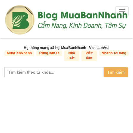
Togg
navig
Hệ thống mạng xã hội MuaBanNhanh - ViecLamVui
MuaBanNhanh
TrungTamXe
Nhà
Việc
NhanhDeDang
Đất
làm
Tìm kiếm