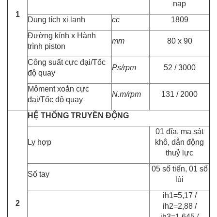
nạp
1
Dung tích xi lanh
cc
1809
Đường kính x Hành
mm
80 x 90
trình piston
Công suất cực đại/Tốc
Ps/rpm
52 / 3000
độ quay
Môment xoắn cực
N.m/rpm
131 / 2000
đại/Tốc độ quay
HỆ THỐNG TRUYỀN ĐỘNG
01 đĩa, ma sát
Ly hợp
khô, dẫn động
thuỷ lực
05 số tiến, 01 số
Số tay
lùi
ih1=5,17 /
2
ih2=2,88 /
ih3=1,645 /