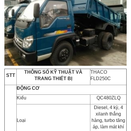
THÔNG SỐ KỸ THUẬT VÀ
THACO
STT
TRANG THIẾT BỊ
FLD250C
ĐỘNG CƠ
Kiểu
QC480ZLQ
Diesel, 4 kỳ, 4
xilanh thẳng
Loại
hàng, turbo tăng
áp, làm mát khí