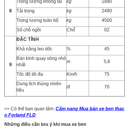
Trọng lượng không tải
kg
1880
8
Tải trọng
kg
2490
Trọng lượng toàn bộ
kg
4500
Số chỗ ngồi
Chỗ
02
ĐẶC TÍNH
Khả năng leo dốc
%
45
Bán kính quay vòng nhỏ
m
5,8
9
nhất
Tốc độ tối đa
Km/h
75
Dung tích thùng nhiên
lít
70
liệu
>> Có thể bạn quan tâm:
Cẩm nang Mua bán xe ben thac
o Forland FLD
Những điều cần lưu ý khi mua xe ben