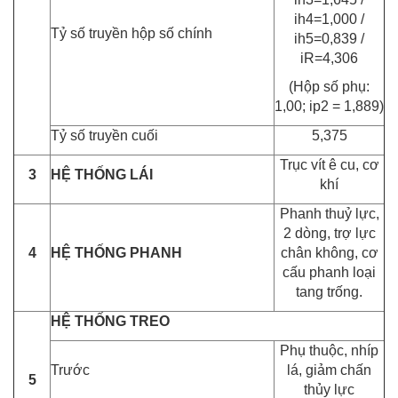
ih4=1,000 /
Tỷ số truyền hộp số chính
ih5=0,839 /
iR=4,306
(Hộp số phụ:
1,00; ip2 = 1,889)
Tỷ số truyền cuối
5,375
Trục vít ê cu, cơ
3
HỆ THỐNG LÁI
khí
Phanh thuỷ lực,
2 dòng, trợ lực
4
HỆ THỐNG PHANH
chân không, cơ
cấu phanh loại
tang trống.
HỆ THỐNG TREO
Phụ thuộc, nhíp
Trước
lá, giảm chấn
5
thủy lực