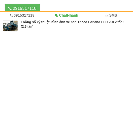
0915317118
0915317118
ChatNhanh
SMS
Đăng bởi
Xe Tải Hải Phòng
Thông số kỹ thuật, hình ảnh xe ben Thaco Forland FLD 250 2 tấn 5
https://muabannhanh.com/0915317118
(2,5 tấn)
Trang chủ
Diễn đàn
Cẩm nang
MBN share