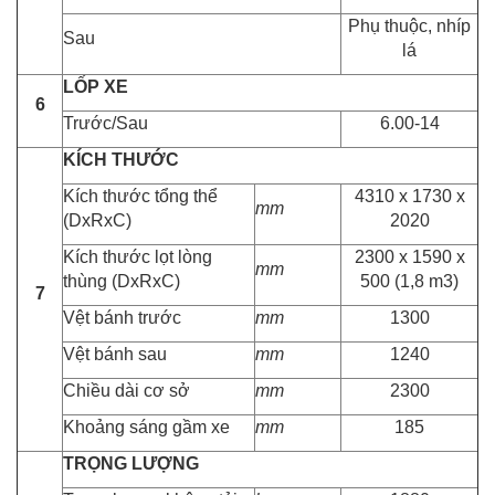
Phụ thuộc, nhíp
Sau
lá
LỐP XE
6
Trước/Sau
6.00-14
KÍCH THƯỚC
Kích thước tổng thể
4310 x 1730 x
mm
(DxRxC)
2020
Kích thước lọt lòng
2300 x 1590 x
mm
thùng (DxRxC)
500 (1,8 m3)
7
Vệt bánh trước
mm
1300
Vệt bánh sau
mm
1240
Chiều dài cơ sở
mm
2300
Khoảng sáng gầm xe
mm
185
TRỌNG LƯỢNG