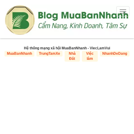
Togg
navig
Hệ thống mạng xã hội MuaBanNhanh - ViecLamVui
MuaBanNhanh
TrungTamXe
Nhà
Việc
NhanhDeDang
Đất
làm