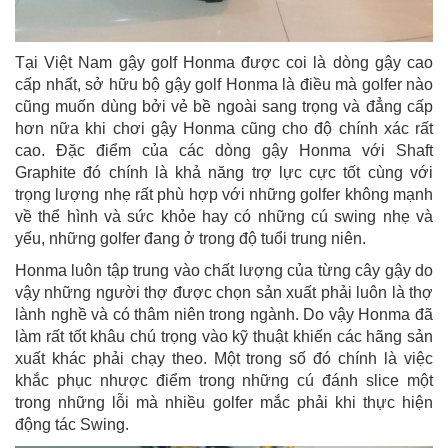
Tại Việt Nam gậy golf Honma được coi là dòng gậy cao
cấp nhất, sở hữu bộ gậy golf Honma là điều mà golfer nào
cũng muốn dùng bởi vẻ bề ngoài sang trọng và đẳng cấp
hơn nữa khi chơi gậy Honma cũng cho độ chính xác rất
cao. Đặc điểm của các dòng gậy Honma với Shaft
Graphite đó chính là khả năng trợ lực cực tốt cùng với
trọng lượng nhẹ rất phù hợp với những golfer không mạnh
về thể hình và sức khỏe hay có những cú swing nhẹ và
yếu, những golfer đang ở trong độ tuổi trung niên.
Honma luôn tập trung vào chất lượng của từng cây gậy do
vậy những người thợ được chọn sản xuất phải luôn là thợ
lành nghề và có thâm niên trong ngành. Do vậy Honma đã
làm rất tốt khâu chú trọng vào kỹ thuật khiến các hãng sản
xuất khác phải chạy theo. Một trong số đó chính là việc
khắc phục nhược điểm trong những cú đánh slice một
trong những lỗi mà nhiều golfer mắc phải khi thực hiện
động tác Swing.