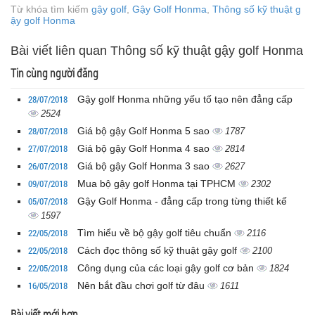
Từ khóa tìm kiếm
gậy golf
,
Gậy Golf Honma
,
Thông số kỹ thuật g
ậy golf Honma
Bài viết liên quan Thông số kỹ thuật gậy golf Honma
Tin cùng người đăng
28/07/2018
Gậy golf Honma những yếu tố tạo nên đẳng cấp
2524
28/07/2018
Giá bộ gậy Golf Honma 5 sao
1787
27/07/2018
Giá bộ gậy Golf Honma 4 sao
2814
26/07/2018
Giá bộ gậy Golf Honma 3 sao
2627
09/07/2018
Mua bộ gậy golf Honma tại TPHCM
2302
05/07/2018
Gậy Golf Honma - đẳng cấp trong từng thiết kế
1597
22/05/2018
Tìm hiểu về bộ gậy golf tiêu chuẩn
2116
22/05/2018
Cách đọc thông số kỹ thuật gậy golf
2100
22/05/2018
Công dụng của các loại gậy golf cơ bản
1824
16/05/2018
Nên bắt đầu chơi golf từ đâu
1611
Bài viết mới hơn