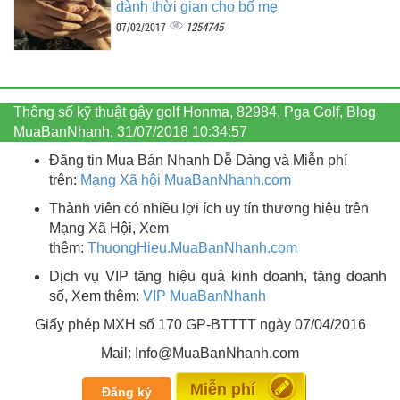
dành thời gian cho bố mẹ
1254745
07/02/2017
Thông số kỹ thuật gậy golf Honma, 82984, Pga Golf, Blog
MuaBanNhanh, 31/07/2018 10:34:57
Đăng tin Mua Bán Nhanh Dễ Dàng và Miễn phí
trên:
Mạng Xã hội MuaBanNhanh.com
Thành viên có nhiều lợi ích uy tín thương hiệu trên
Mạng Xã Hội, Xem
thêm:
ThuongHieu.MuaBanNhanh.
com
Dịch vụ VIP tăng hiệu quả kinh doanh, tăng doanh
số, Xem thêm:
VIP MuaBanNhanh
Giấy phép MXH số 170 GP-BTTTT ngày 07/04/2016
Mail: Info@MuaBanNhanh.com
Đăng tin
Đăng ký