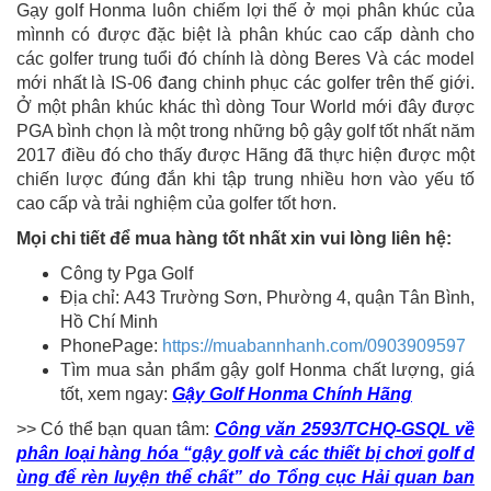
Gạy golf Honma luôn chiếm lợi thế ở mọi phân khúc của
mìnnh có được đặc biệt là phân khúc cao cấp dành cho
các golfer trung tuổi đó chính là dòng Beres Và các model
mới nhất là IS-06 đang chinh phục các golfer trên thế giới.
Ở một phân khúc khác thì dòng Tour World mới đây được
PGA bình chọn là một trong những bộ gậy golf tốt nhất năm
2017 điều đó cho thấy được Hãng đã thực hiện được một
chiến lược đúng đắn khi tập trung nhiều hơn vào yếu tố
cao cấp và trải nghiệm của golfer tốt hơn.
Mọi chi tiết để mua hàng tốt nhất xin vui lòng liên hệ:
Công ty Pga Golf
Địa chỉ: A43 Trường Sơn, Phường 4, quận Tân Bình,
Hồ Chí Minh
PhonePage:
https://muabannhanh.com/0903909597
Tìm mua sản phẩm gậy golf Honma chất lượng, giá
tốt, xem ngay:
Gậy Golf Honma Chính Hãng
>> Có thể bạn quan tâm:
Công văn 2593/TCHQ-GSQL về
phân loại hàng hóa “gậy golf và các thiết bị chơi golf d
ùng để rèn luyện thể chất” do Tổng cục Hải quan ban