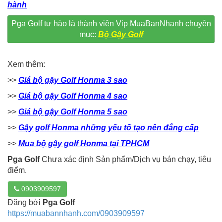
hành
Pga Golf tự hào là thành viên Vip MuaBanNhanh chuyên
mục:
Bộ Gậy Golf
Xem thêm:
>>
Giá bộ gậy Golf Honma 3 sao
>>
Giá bộ gậy Golf Honma 4 sao
>>
Giá bộ gậy Golf Honma 5 sao
>>
Gậy golf Honma những yếu tố tạo nên đẳng cấp
>>
Mua bộ gậy golf Honma tại TPHCM
Pga Golf
Chưa xác định Sản phẩm/Dịch vụ bán chạy, tiêu
điểm.
0903909597
Đăng bởi
Pga Golf
https://muabannhanh.com/0903909597