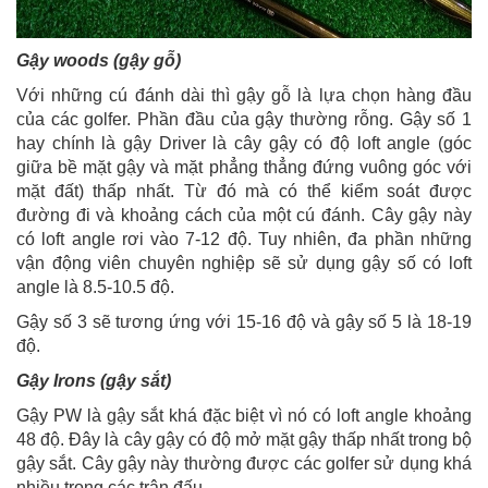
Gậy woods (gậy gỗ)
Với những cú đánh dài thì gậy gỗ là lựa chọn hàng đầu
của các golfer. Phần đầu của gậy thường rỗng. Gậy số 1
hay chính là gậy Driver là cây gậy có độ loft angle (góc
giữa bề mặt gậy và mặt phẳng thẳng đứng vuông góc với
mặt đất) thấp nhất. Từ đó mà có thể kiểm soát được
đường đi và khoảng cách của một cú đánh. Cây gậy này
có loft angle rơi vào 7-12 độ. Tuy nhiên, đa phần những
vận động viên chuyên nghiệp sẽ sử dụng gậy số có loft
angle là 8.5-10.5 độ.
Gậy số 3 sẽ tương ứng với 15-16 độ và gậy số 5 là 18-19
độ.
Gậy Irons (gậy sắt)
Gậy PW là gậy sắt khá đặc biệt vì nó có loft angle khoảng
48 độ. Đây là cây gậy có độ mở mặt gậy thấp nhất trong bộ
gậy sắt. Cây gậy này thường được các golfer sử dụng khá
nhiều trong các trận đấu.