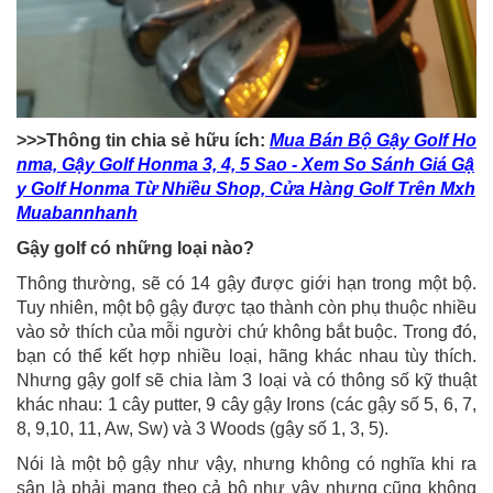
>>>Thông tin chia sẻ hữu ích:
Mua Bán Bộ Gậy Golf Ho
nma, Gậy Golf Honma 3, 4, 5 Sao - Xem So Sánh Giá Gậ
y Golf Honma Từ Nhiều Shop, Cửa Hàng Golf Trên Mxh
Muabannhanh
Gậy golf có những loại nào?
Thông thường, sẽ có 14 gậy được giới hạn trong một bộ.
Tuy nhiên, một bộ gậy được tạo thành còn phụ thuộc nhiều
vào sở thích của mỗi người chứ không bắt buộc. Trong đó,
bạn có thể kết hợp nhiều loại, hãng khác nhau tùy thích.
Nhưng gậy golf sẽ chia làm 3 loại và có thông số kỹ thuật
khác nhau: 1 cây putter, 9 cây gậy Irons (các gậy số 5, 6, 7,
8, 9,10, 11, Aw, Sw) và 3 Woods (gậy số 1, 3, 5).
Nói là một bộ gậy như vậy, nhưng không có nghĩa khi ra
sân là phải mang theo cả bộ như vậy nhưng cũng không