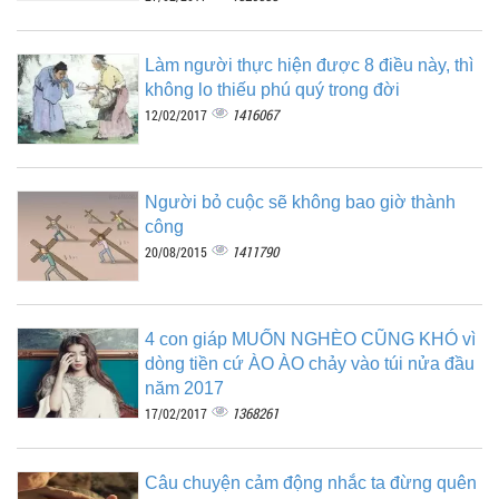
Làm người thực hiện được 8 điều này, thì
không lo thiếu phú quý trong đời
1416067
12/02/2017
Người bỏ cuộc sẽ không bao giờ thành
công
1411790
20/08/2015
4 con giáp MUỐN NGHÈO CŨNG KHÓ vì
dòng tiền cứ ÀO ÀO chảy vào túi nửa đầu
năm 2017
1368261
17/02/2017
Câu chuyện cảm động nhắc ta đừng quên